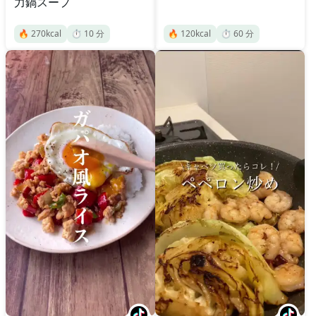
力鍋スープ
🔥
270
kcal
⏱️
10
分
🔥
120
kcal
⏱️
60
分