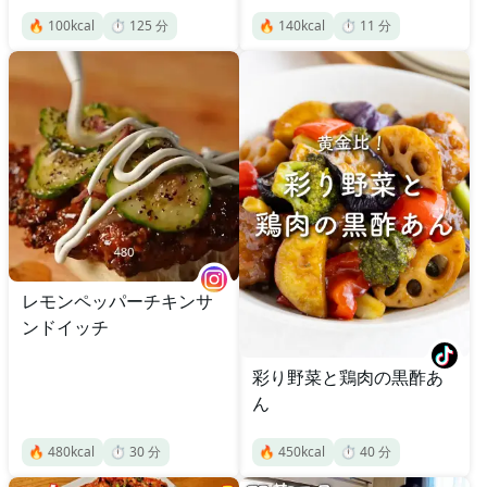
🔥
100
kcal
⏱️
125
分
🔥
140
kcal
⏱️
11
分
レモンペッパーチキンサ
ンドイッチ
彩り野菜と鶏肉の黒酢あ
ん
🔥
480
kcal
⏱️
30
分
🔥
450
kcal
⏱️
40
分