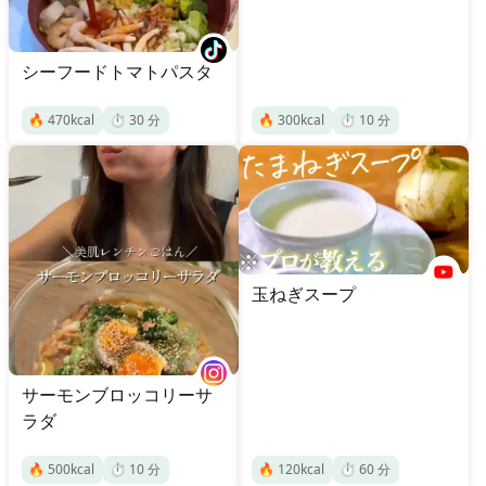
シーフードトマトパスタ
🔥
470
kcal
⏱️
30
分
🔥
300
kcal
⏱️
10
分
玉ねぎスープ
サーモンブロッコリーサ
ラダ
🔥
500
kcal
⏱️
10
分
🔥
120
kcal
⏱️
60
分