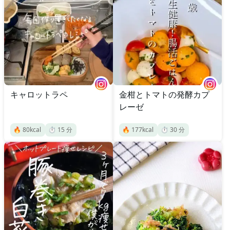
キャロットラペ
金柑とトマトの発酵カプ
レーゼ
🔥
80
kcal
⏱️
15
分
🔥
177
kcal
⏱️
30
分