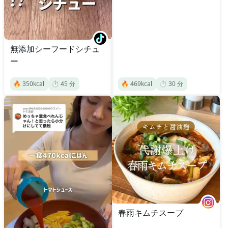
無添加シーフードシチュ
ー
🔥
350
kcal
⏱️
45
分
🔥
469
kcal
⏱️
30
分
春雨キムチスープ