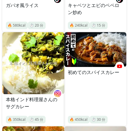
ガパオ風ライス
キャベツとエビのペペロ
ン炒め
🔥
580
kcal
⏱️
20
分
🔥
240
kcal
⏱️
15
分
初めてのスパイスカレー
本格インド料理屋さんの
サグカレー
🔥
350
kcal
⏱️
45
分
🔥
450
kcal
⏱️
30
分