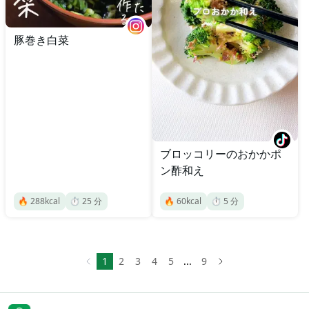
豚巻き白菜
ブロッコリーのおかかポ
ン酢和え
🔥
288
kcal
⏱️
25
分
🔥
60
kcal
⏱️
5
分
1
2
3
4
5
...
9