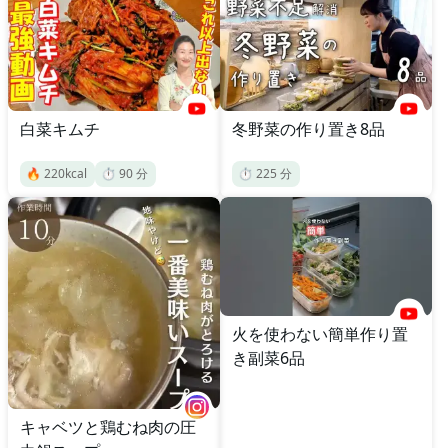
白菜キムチ
冬野菜の作り置き8品
🔥
220
kcal
⏱️
90
分
⏱️
225
分
火を使わない簡単作り置
き副菜6品
キャベツと鶏むね肉の圧