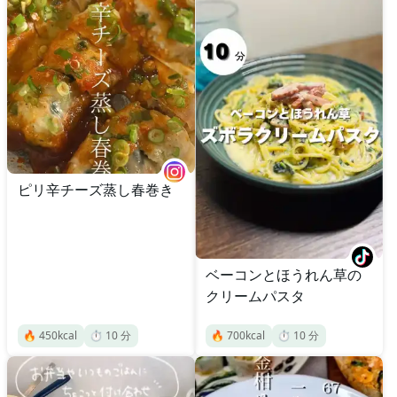
ピリ辛チーズ蒸し春巻き
ベーコンとほうれん草の
クリームパスタ
🔥
450
kcal
⏱️
10
分
🔥
700
kcal
⏱️
10
分