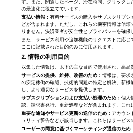
す。また、閲覧したページ、滞在時間、クリックし
の最適化に役立てています。
支払い情報：
有料サービスの購入やサブスクリプシ
どが含まれます。ただし、これらの機密情報は信頼
りません。決済業者が安全性とプライバシーを確保
また、サービス利用や追加機能のリクエストに応じ
ここに記載された目的のみに使用されます。
2. 情報の利用目的
収集した情報は、以下の主な目的で使用され、高品
サービスの提供、維持、改善のため：
情報は、要求
の安定稼働の確認、技術的問題の特定と解決、新機
し、より適切なサービスを提供します。
サブスクリプションおよび支払い処理のため：
個人
認、請求書発行、更新処理などが含まれます。これ
重要な通知やサービス更新の送信のため：
アカウン
ュリティ警告などが該当します。これらはサービス
ユーザーの同意に基づくマーケティング通信のため