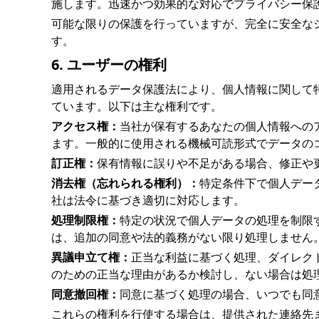
施します。迅速かつ効果的な対応でプライバシー保
可能な限りの保護を行っていますが、完全に安全な
す。
6. ユーザーの権利
適用されるデータ保護法により、個人情報に関して
ています。以下は主な権利です。
アクセス権：
当社が保有するあなたの個人情報への
ます。一般的に使用される機械可読形式でデータの
訂正権：
保有情報に誤りや不足がある場合、修正や
消去権（忘れられる権利）：
特定条件下で個人デー
社は法令に基づき適切に対応します。
処理制限権：
特定の状況で個人データの処理を制限
は、追加の同意や法的義務がない限り処理しません
異議申立て権：
正当な利益に基づく処理、ダイレク
のための正当な理由があるか検討し、ない場合は処
同意撤回権：
同意に基づく処理の場合、いつでも同
これらの権利を行使する場合は、提供された連絡先