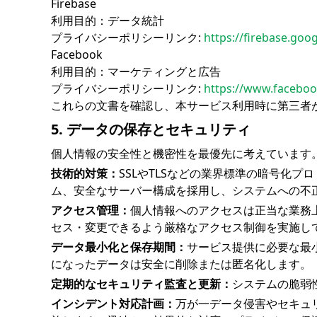
Firebase
利用目的：データ統計
プライバシーポリシーリンク:
https://firebase.goo
Facebook
利用目的：マーケティングと広告
プライバシーポリシーリンク:
https://www.faceboo
これらの文書を確認し、本サービス利用時に第三者
5. データの保存とセキュリティ
個人情報の安全性と機密性を最優先に考えています
技術的対策：
SSLやTLSなどの業界標準の暗号化
ム、安全なサーバー構成を採用し、システムへの不
アクセス管理：
個人情報へのアクセスは正当な業務
セス・変更できるよう厳格なアクセス制御を実施し
データ最小化と保存期間：
サービス提供に必要な最
になったデータは安全に削除または匿名化します。
定期的なセキュリティ監査と更新：
システムの脆弱
インシデント対応計画：
万が一データ侵害やセキュ