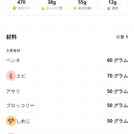
470
38g
55g
12g
🔥
カロリー
💪
タンパク質
🌾
炭水化物
🥑
脂肪
材料
分量
1
主要食材
ペンネ
60
グラム
エビ
70
グラム
アサリ
50
グラム
ブロッコリー
50
グラム
しめじ
50
グラム