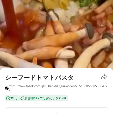
シーフードトマトパスタ
https://www.tiktok.com/@suihan.diet_sari/video/755100856685386472
2
30
分
所要時間
¥700
,
節約する
¥500