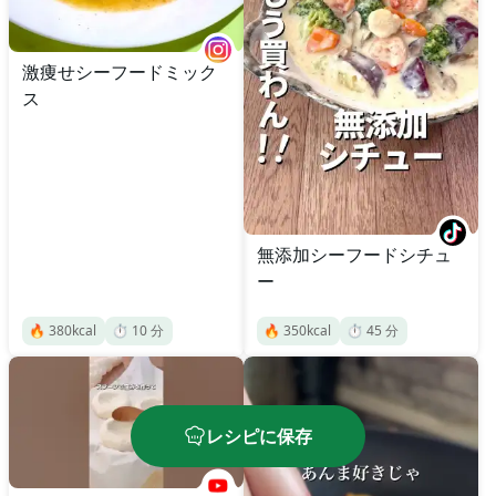
激痩せシーフードミック
ス
無添加シーフードシチュ
ー
🔥
380
kcal
⏱️
10
分
🔥
350
kcal
⏱️
45
分
レシピに保存