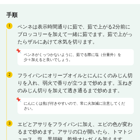
手順
1
ペンネは表示時間通りに茹で、茹で上がる2分前に
ブロッコリーを加えて一緒に茹でます。茹で上がっ
たらザルにあけて水気を切ります。
📌
ペンネがくっつかないように、茹でる際に塩（分量外）を
少々加えると良いでしょう。
2
フライパンにオリーブオイルとにんにくのみじん切
りを入れ、弱火で香りが立つまで炒めます。玉ねぎ
のみじん切りを加えて透き通るまで炒めます。
📌
にんにくは焦げ付きやすいので、常に火加減に注意してくだ
さい。
3
エビとアサリをフライパンに加え、エビの色が変わ
るまで炒めます。アサリの口が開いたら、トマトジ
ュース、塩、黒胡椒、乾燥オレガノを加えます。