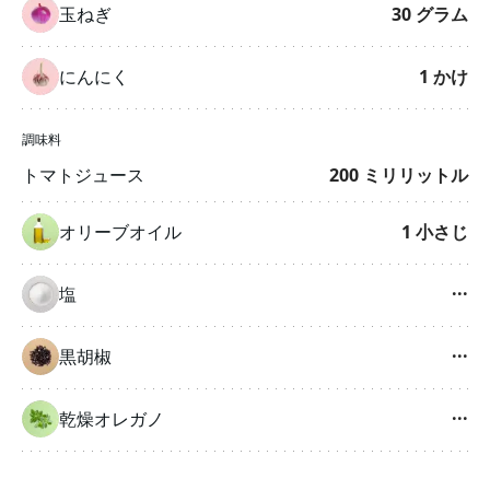
玉ねぎ
30
グラム
にんにく
1
かけ
調味料
トマトジュース
200
ミリリットル
オリーブオイル
1
小さじ
塩
···
黒胡椒
···
乾燥オレガノ
···