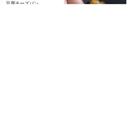
豆腐チーズパン
お弁当に！シーフードと
野菜のかき揚げ風
🔥
450
kcal
⏱️
11
分
🔥
250
kcal
⏱️
30
分