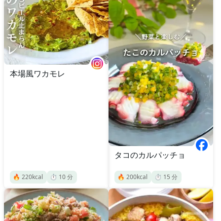
本場風ワカモレ
タコのカルパッチョ
🔥
220
kcal
⏱️
10
分
🔥
200
kcal
⏱️
15
分