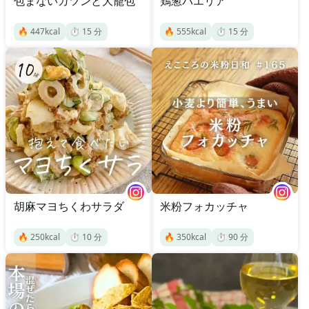
包まないガツンと大籠包
鶏葱パエリア
🔥
447
kcal
⏱️
15
分
🔥
555
kcal
⏱️
15
分
胡麻マヨちくわサラダ
米粉フォカッチャ
🔥
250
kcal
⏱️
10
分
🔥
350
kcal
⏱️
90
分