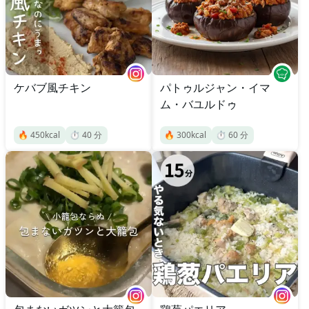
ケバブ風チキン
パトゥルジャン・イマ
ム・バユルドゥ
🔥
450
kcal
⏱️
40
分
🔥
300
kcal
⏱️
60
分