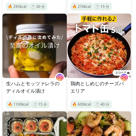
🔥
295
kcal
⏱️
30
分
🔥
276
kcal
⏱️
15
分
生ハムとモッツァレラの
鶏肉としめじのチーズパ
ディルオイル漬け
エリア
🔥
1100
kcal
⏱️
15
分
🔥
600
kcal
⏱️
40
分