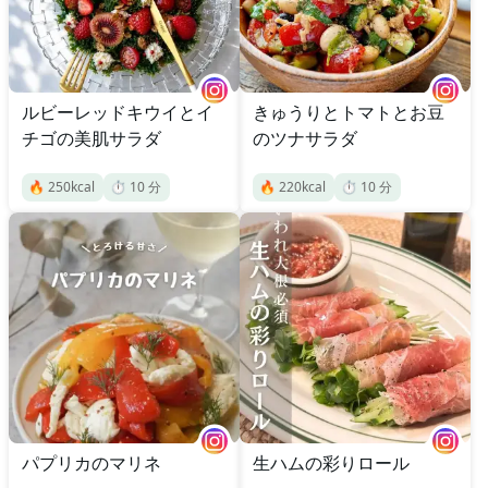
ルビーレッドキウイとイ
きゅうりとトマトとお豆
チゴの美肌サラダ
のツナサラダ
🔥
250
kcal
⏱️
10
分
🔥
220
kcal
⏱️
10
分
パプリカのマリネ
生ハムの彩りロール