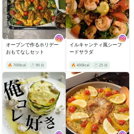
オーブンで作るホリデー
イルキャンティ風シーフ
おもてなしセット
ードサラダ
🔥
700
kcal
⏱️
90
分
🔥
400
kcal
⏱️
25
分