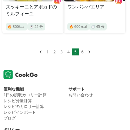
ズッキーニとアボカドの
ワンパンパエリア
ミルフィーユ
🔥
300
kcal
⏱️
25
分
🔥
600
kcal
⏱️
45
分
1
2
3
4
5
6
便利な機能
サポート
1日の摂取カロリー計算
お問い合わせ
レシピ分量計算
レシピのカロリー計算
レシピインポート
ブログ
ポリシー