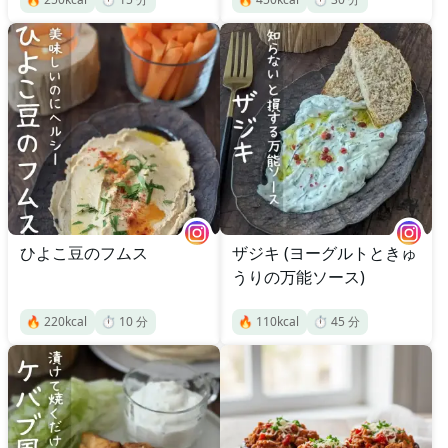
ひよこ豆のフムス
ザジキ (ヨーグルトときゅ
うりの万能ソース)
🔥
220
kcal
⏱️
10
分
🔥
110
kcal
⏱️
45
分