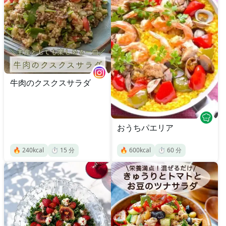
牛肉のクスクスサラダ
おうちパエリア
🔥
240
kcal
⏱️
15
分
🔥
600
kcal
⏱️
60
分