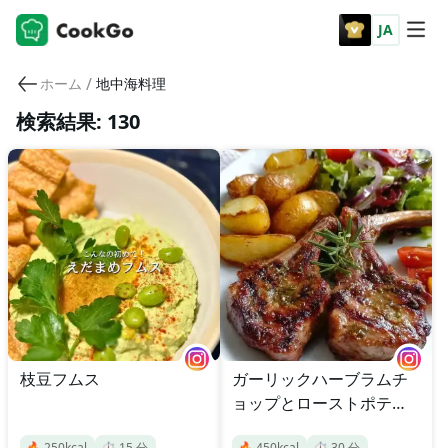
JA
/
ホーム
地中海料理
検索結果: 130
枝豆フムス
ガーリックハーブラムチ
ョップとローストポテト
サラダ
🔥
250
kcal
⏱️
15
分
🔥
450
kcal
⏱️
30
分