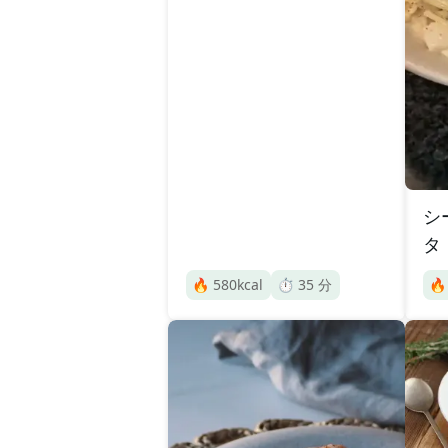
シ
タ
🔥
580
kcal
⏱️
35
分
