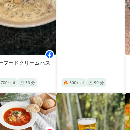
ーフードクリームパス

700
kcal
⏱️
35
分
🔥
300
kcal
⏱️
90
分