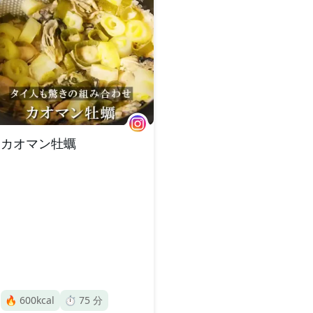
カオマン牡蠣
🔥
600
kcal
⏱️
75
分