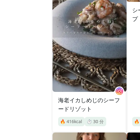
シ
プ
海老イカしめじのシーフ
ードリゾット
🔥
416
kcal
⏱️
30
分
