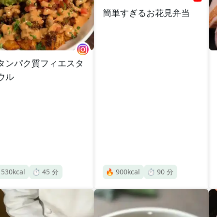
簡単すぎるお花見弁当
タンパク質フィエスタ
ウル

530
kcal
⏱️
45
分
🔥
900
kcal
⏱️
90
分