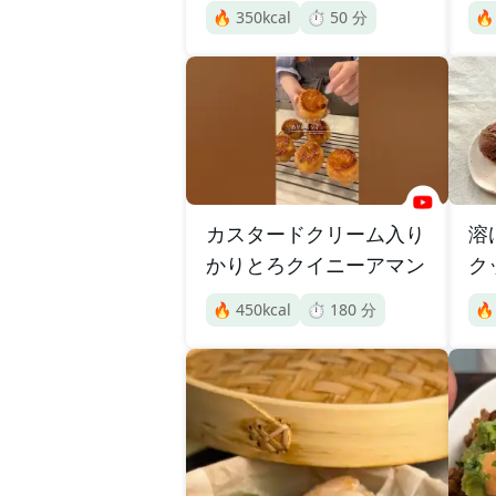
🔥
350
kcal
⏱️
50
分

カスタードクリーム入り
溶
かりとろクイニーアマン
ク
🔥
450
kcal
⏱️
180
分
