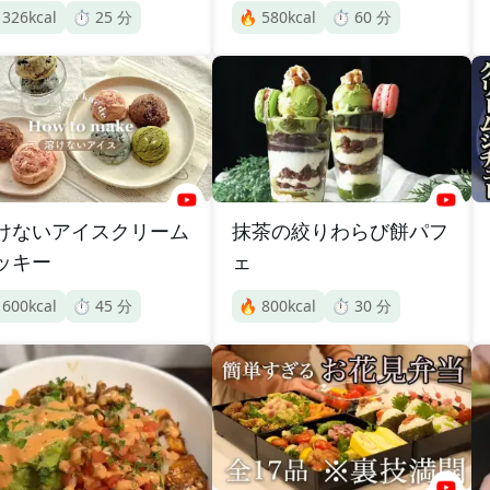

326
kcal
⏱️
25
分
🔥
580
kcal
⏱️
60
分
けないアイスクリーム
抹茶の絞りわらび餅パフ
ッキー
ェ

600
kcal
⏱️
45
分
🔥
800
kcal
⏱️
30
分