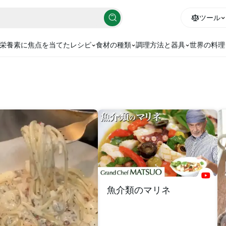
ツール
栄養素に焦点を当てたレシピ
食材の種類
調理方法と器具
世界の料理
魚介類のマリネ