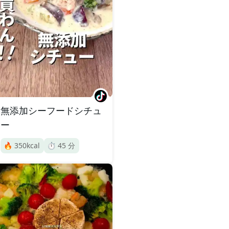
無添加シーフードシチュ
ー
🔥
350
kcal
⏱️
45
分