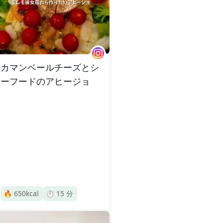
カマンベールチーズとシ
ーフードのアヒージョ
🔥
650
kcal
⏱️
15
分