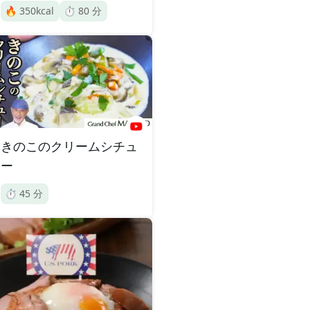
🔥
350
kcal
⏱️
80
分
きのこのクリームシチュ
ー
⏱️
45
分