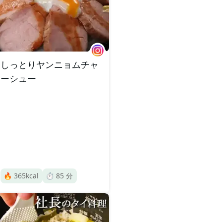
しっとりヤンニョムチャ
ーシュー
🔥
365
kcal
⏱️
85
分