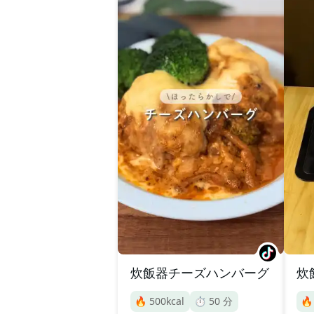
炊飯器チーズハンバーグ
炊
🔥
500
kcal
⏱️
50
分
