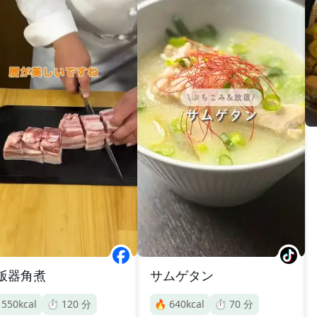
飯器角煮
サムゲタン

550
kcal
⏱️
120
分
🔥
640
kcal
⏱️
70
分