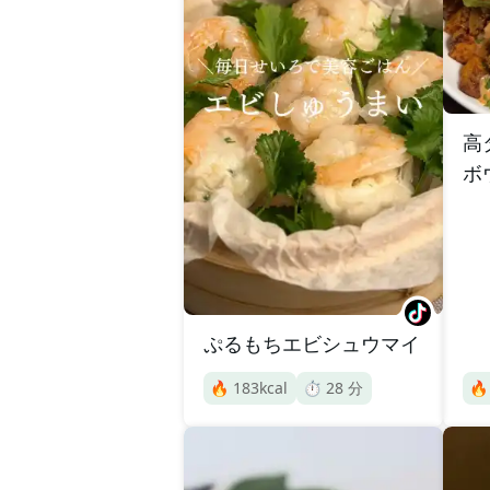
高
ボ
ぷるもちエビシュウマイ
🔥
183
kcal
⏱️
28
分
