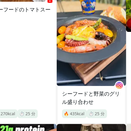
ーフードのトマトスー
シーフードと野菜のグリ
ル盛り合わせ

270
kcal
⏱️
25
分
🔥
435
kcal
⏱️
25
分