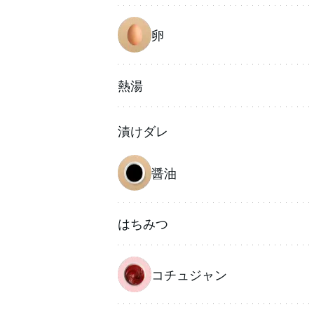
卵
熱湯
漬けダレ
醤油
はちみつ
コチュジャン