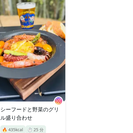
シーフードと野菜のグリ
ル盛り合わせ
🔥
435
kcal
⏱️
25
分