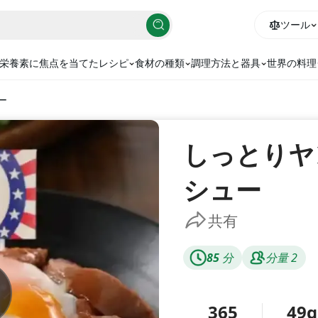
ツール
栄養素に焦点を当てたレシピ
食材の種類
調理方法と器具
世界の料理
ー
しっとりヤ
シュー
共有
85
分
分量
2
365
49g