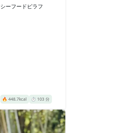
シーフードピラフ
🔥
448.7
kcal
⏱️
103
分