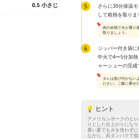
0.5
小さじ
5
さらに30分保温
して粗熱を取りま
📌
肉の余熱で火が通り
取りましょう。
6
ジッパー付き袋に
中火で4〜5分加
ャーシューの完成
📌
タレは焦げ付かない
ださい。ご飯に乗せ
💡
ヒント
アメリカンポークのヒレ
りとした仕上がりになり
暑い夏でも火を使わずに
ながら、高タンパクで脂