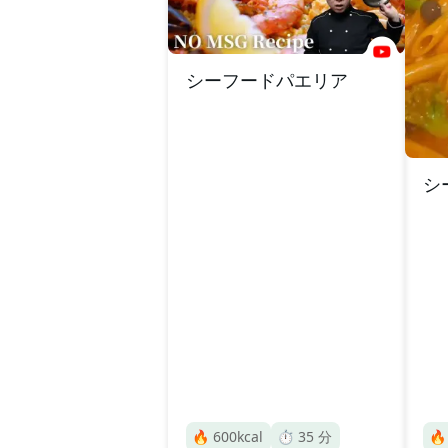
シーフードパエリア
シ
🔥
600
kcal
⏱️
35
分
