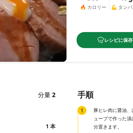
🔥
カロリー
💪
タンパ
レシピに保存
手順
分量
2
1
豚ヒレ肉に醤油、
ューブで作った漬
1
本
分置きます。