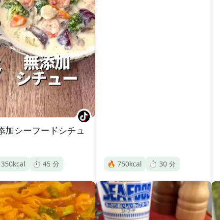
添加シーフードシチュ

350
kcal
⏱️
45
分
🔥
750
kcal
⏱️
30
分