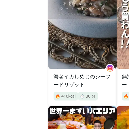
海老イカしめじのシーフ
無
ードリゾット
ー
🔥
416
kcal
⏱️
30
分
