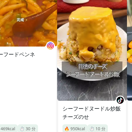
ーフードペンネ
シーフードヌードル炒飯
チーズのせ

469
kcal
⏱️
30
分
🔥
950
kcal
⏱️
10
分