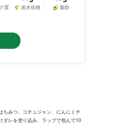
ク質
🌾
炭水化物
🥑
脂肪
はちみつ、コチュジャン、にんにくチ
けダレを塗り込み、ラップで包んで10