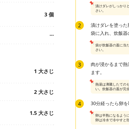
📌
漬けダレがしっかり
さい。
3
個
2
漬けダレを塗った
袋に入れ、炊飯器
···
📌
袋が炊飯器の蓋に当
さい。
3
肉が浸かるまで熱
1
大さじ
ます。
📌
熱湯は沸騰したての
い。炊飯器の蓋が完
2
大さじ
4
30分経ったら卵
1.5
大さじ
📌
卵は半熟になるよう
卵は冷水で冷やすと