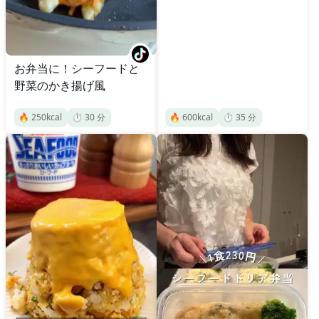
お弁当に！シーフードと
野菜のかき揚げ風
🔥
250
kcal
⏱️
30
分
🔥
600
kcal
⏱️
35
分