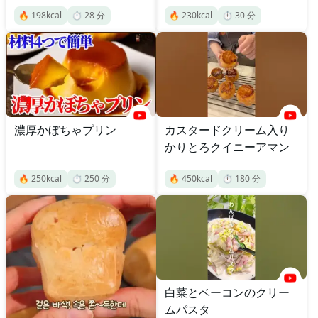
🔥
198
kcal
⏱️
28
分
🔥
230
kcal
⏱️
30
分
濃厚かぼちゃプリン
カスタードクリーム入り
かりとろクイニーアマン
🔥
250
kcal
⏱️
250
分
🔥
450
kcal
⏱️
180
分
白菜とベーコンのクリー
ムパスタ