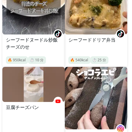
シーフードヌードル炒飯
シーフードドリア弁当
チーズのせ
🔥
950
kcal
⏱️
10
分
🔥
540
kcal
⏱️
25
分
豆腐チーズパン