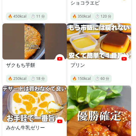
ショコラエピ
🔥
450
kcal
⏱️
11
分
🔥
350
kcal
⏱️
120
分
ザクもち芋餅
プリン
🔥
250
kcal
⏱️
18
分
🔥
150
kcal
⏱️
60
分
みかん牛乳ゼリー