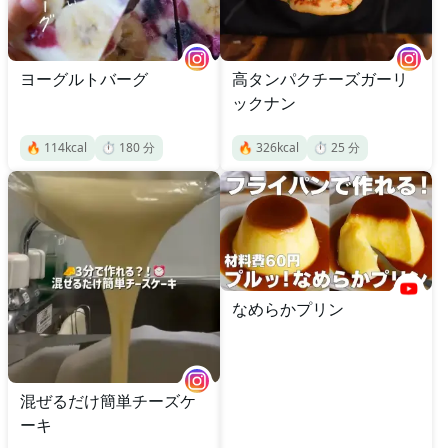
ヨーグルトバーグ
高タンパクチーズガーリ
ックナン
🔥
114
kcal
⏱️
180
分
🔥
326
kcal
⏱️
25
分
なめらかプリン
混ぜるだけ簡単チーズケ
ーキ