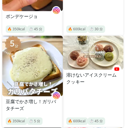
ポンデケージョ
🔥
350
kcal
⏱️
45
分
🔥
600
kcal
⏱️
30
分
溶けないアイスクリーム
クッキー
豆腐でかさ増し！ガリバ
タチーズ
🔥
350
kcal
⏱️
5
分
🔥
600
kcal
⏱️
45
分