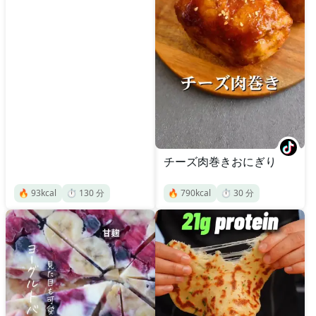
チーズ肉巻きおにぎり
🔥
93
kcal
⏱️
130
分
🔥
790
kcal
⏱️
30
分