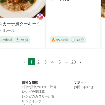
スカーナ風ターキーミ
トボール

475
kcal
⏱️
55
分
🔥
450
kcal
⏱️
30
分
1
2
3
4
5
20
...
便利な機能
サポート
1日の摂取カロリー計算
お問い合わせ
レシピ分量計算
レシピのカロリー計算
レシピインポート