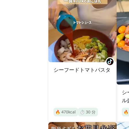
シーフードトマトパスタ
シ
ル
🔥
470
kcal
⏱️
30
分
