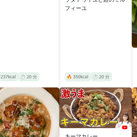
フィーユ

237
kcal
⏱️
20
分
🔥
350
kcal
⏱️
20
分
キーマカレー