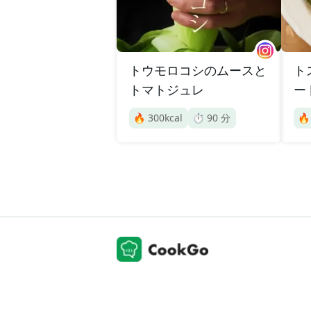
トウモロコシのムースと
ト
トマトジュレ
ー
🔥
300
kcal
⏱️
90
分
