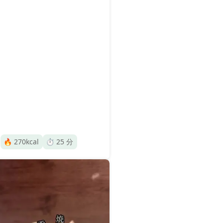
🔥
270
kcal
⏱️
25
分