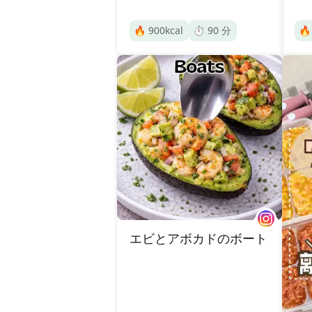
🔥
900
kcal
⏱️
90
分

エビとアボカドのボート