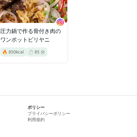
圧力鍋で作る骨付き肉の
ワンポットビリヤニ
🔥
850
kcal
⏱️
85
分
ポリシー
プライバシーポリシー
利用規約