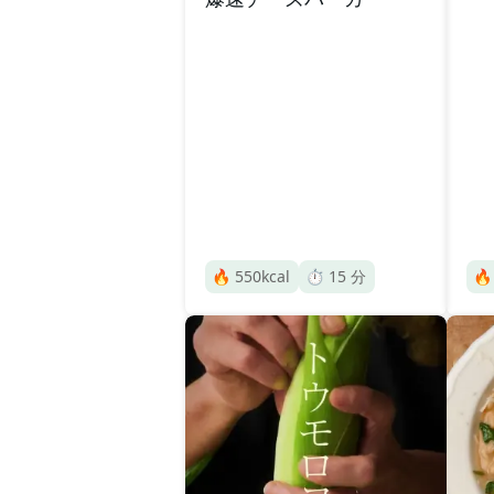
🔥
550
kcal
⏱️
15
分
