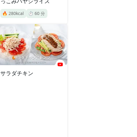
っこみハヤシライス
🔥
280
kcal
⏱️
60
分
サラダチキン