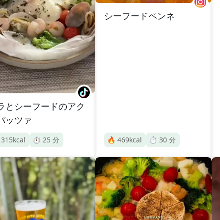
シーフードペンネ
ラとシーフードのアク
パッツァ

315
kcal
⏱️
25
分
🔥
469
kcal
⏱️
30
分