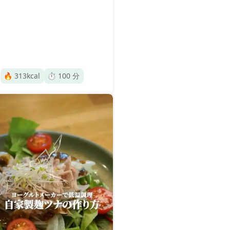
🔥
313
kcal
⏱️
100
分