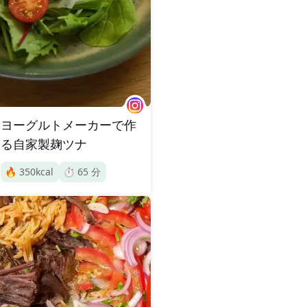
ヨーグルトメーカーで作
る自家製麹ツナ
🔥
350
kcal
⏱️
65
分