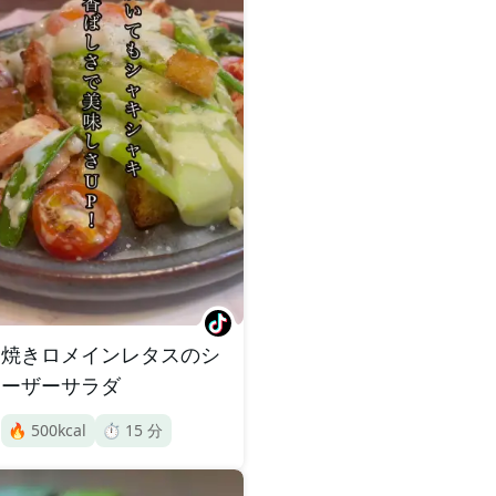
焼きロメインレタスのシ
ーザーサラダ
🔥
500
kcal
⏱️
15
分