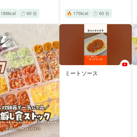

188
kcal
⏱️
60
分
🔥
175
kcal
⏱️
60
分
ミートソース