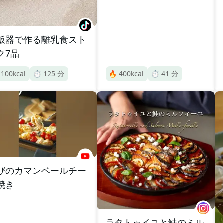
飯器で作る離乳食スト
ク7品

100
kcal
⏱️
125
分
🔥
400
kcal
⏱️
41
分
びのカマンベールチー
焼き
ラタトゥイユと鮭のミル