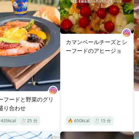
カマンベールチーズとシ
ーフードのアヒージョ
ーフードと野菜のグリ
盛り合わせ

435
kcal
⏱️
25
分
🔥
650
kcal
⏱️
15
分