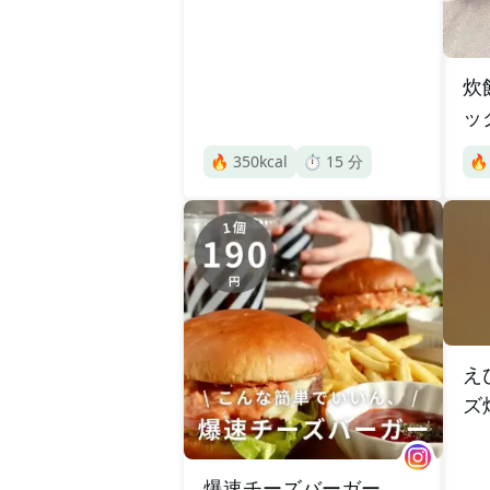
炊
ッ
🔥
350
kcal
⏱️
15
分

え
ズ
爆速チーズバーガー