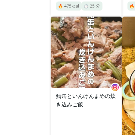
🔥
475
kcal
⏱️
25
分

鯖缶といんげんまめの炊
き込みご飯