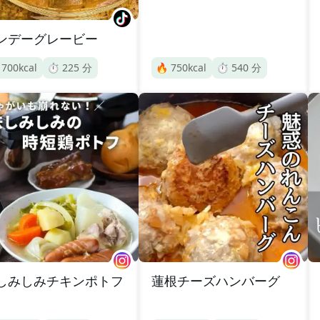
ンデーグレービー

700
kcal
⏱️
225
分
🔥
750
kcal
⏱️
540
分
しみしみチキンポトフ
蓮根チーズハンバーグ