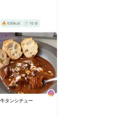
🔥
630
kcal
⏱️
10
分
牛タンシチュー