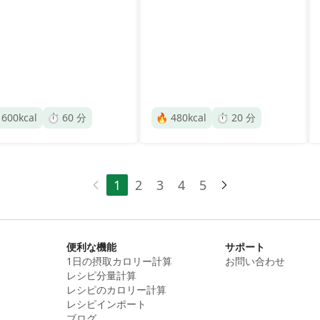

600
kcal
⏱️
60
分
🔥
480
kcal
⏱️
20
分
1
2
3
4
5
便利な機能
サポート
1日の摂取カロリー計算
お問い合わせ
レシピ分量計算
レシピのカロリー計算
レシピインポート
ブログ