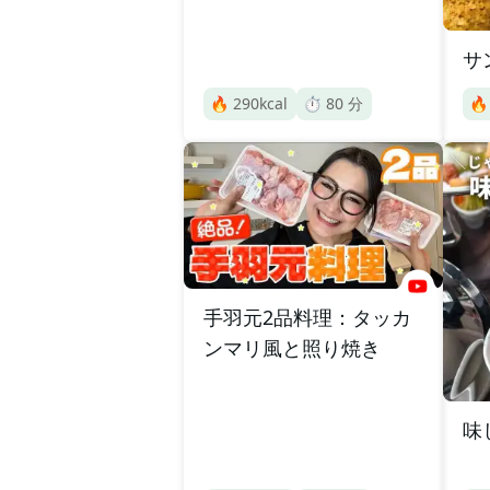
サ
🔥
290
kcal
⏱️
80
分

手羽元2品料理：タッカ
ンマリ風と照り焼き
味