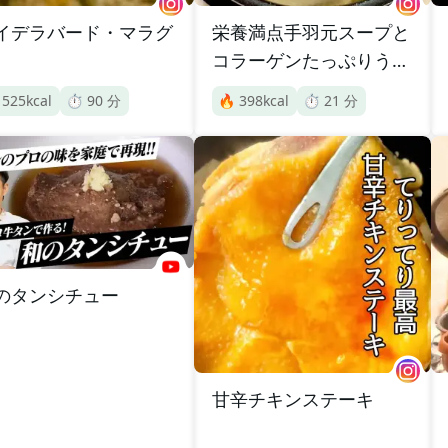
イデラバード・マラグ
栄養満点手羽元スープと
コラーゲンたっぷりうま
塩ラーメン

525
kcal
⏱️
90
分
🔥
398
kcal
⏱️
21
分
のタンシチュー
甘辛チキンステーキ