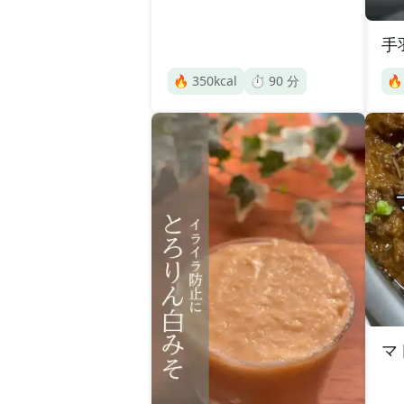
手
🔥
350
kcal
⏱️
90
分

マ