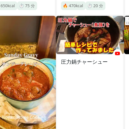

650
kcal
⏱️
75
分
🔥
470
kcal
⏱️
20
分
圧力鍋チャーシュー