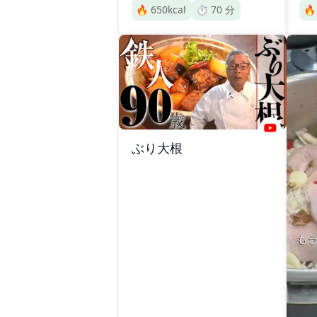
🔥
650
kcal
⏱️
70
分

ぶり大根