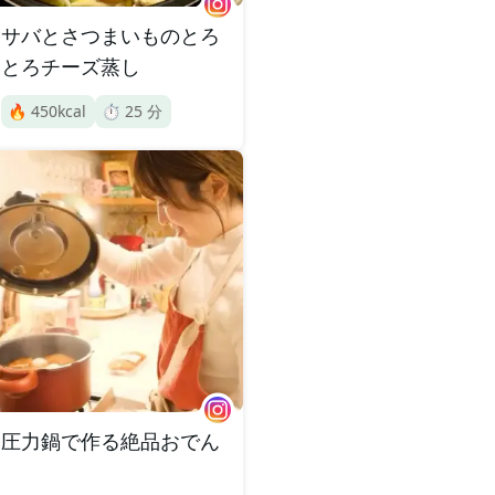
サバとさつまいものとろ
とろチーズ蒸し
🔥
450
kcal
⏱️
25
分
圧力鍋で作る絶品おでん