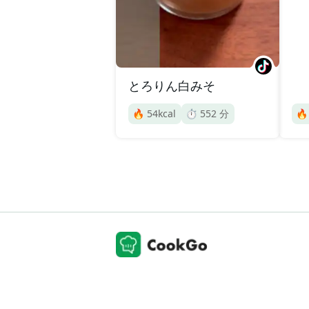
とろりん白みそ
🔥
54
kcal
⏱️
552
分
