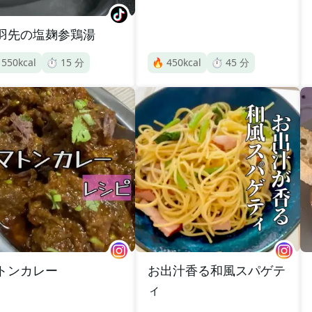
羽先の塩麹参鶏湯

550
kcal
⏱️
15
分
🔥
450
kcal
⏱️
45
分
トンカレー
お出汁香る和風スパゲテ
ィ