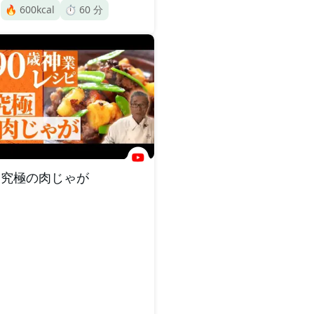
🔥
600
kcal
⏱️
60
分
究極の肉じゃが