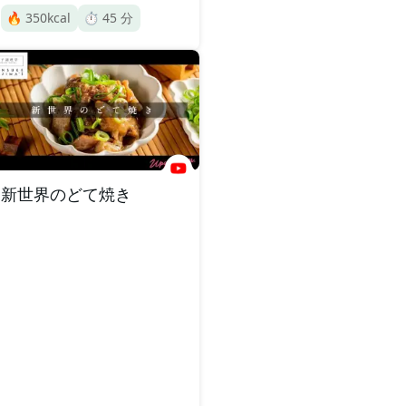
🔥
350
kcal
⏱️
45
分
新世界のどて焼き