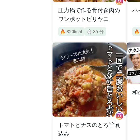
圧力鍋で作る骨付き肉の
ハ
ワンポットビリヤニ
🔥
850
kcal
⏱️
85
分

和
トマトとナスのとろ旨煮
込み