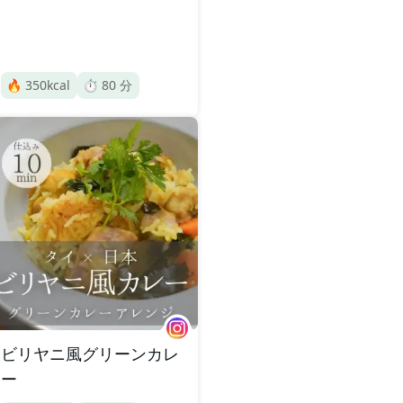
🔥
350
kcal
⏱️
80
分
ビリヤニ風グリーンカレ
ー