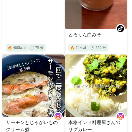
とろりん白みそ
🔥
400
kcal
⏱️
75
分
🔥
54
kcal
⏱️
552
分
サーモンとじゃがいもの
本格インド料理屋さんの
クリーム煮
サグカレー