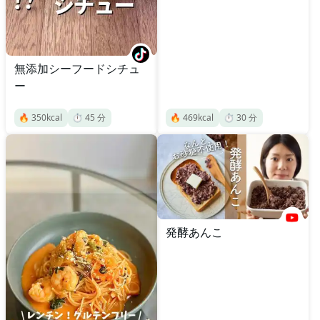
無添加シーフードシチュ
ー
🔥
350
kcal
⏱️
45
分
🔥
469
kcal
⏱️
30
分
発酵あんこ