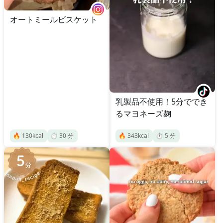
オートミールビスケット
乳製品不使用！5分ででき
るマヨネーズ麹
🔥
130
kcal
⏱️
30
分
🔥
343
kcal
⏱️
5
分