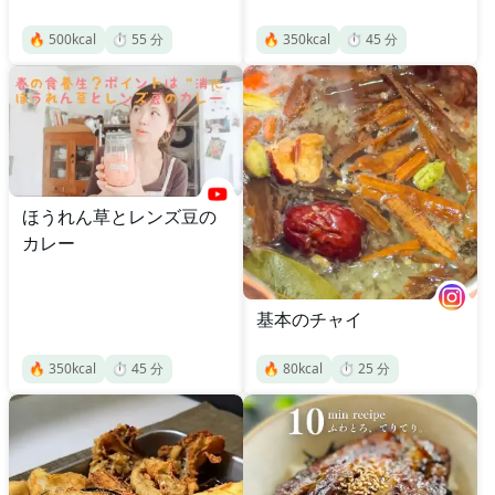
🔥
500
kcal
⏱️
55
分
🔥
350
kcal
⏱️
45
分
ほうれん草とレンズ豆の
カレー
基本のチャイ
🔥
350
kcal
⏱️
45
分
🔥
80
kcal
⏱️
25
分