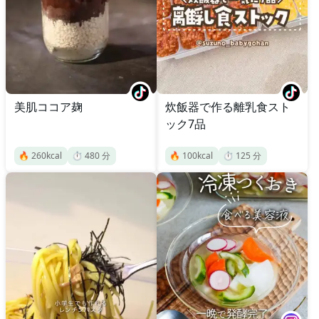
美肌ココア麹
炊飯器で作る離乳食スト
ック7品
🔥
260
kcal
⏱️
480
分
🔥
100
kcal
⏱️
125
分