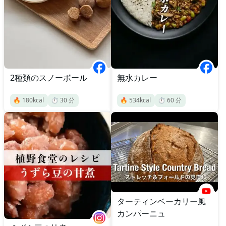
2種類のスノーボール
無水カレー
🔥
180
kcal
⏱️
30
分
🔥
534
kcal
⏱️
60
分
ターティンベーカリー風
カンパーニュ