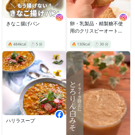
きなこ揚げパン
卵・乳製品・精製糖不使
用のクリスピーオートミ
ールクッキー
🔥
484
kcal
⏱️
5
分
🔥
130
kcal
⏱️
30
分
ハリラスープ