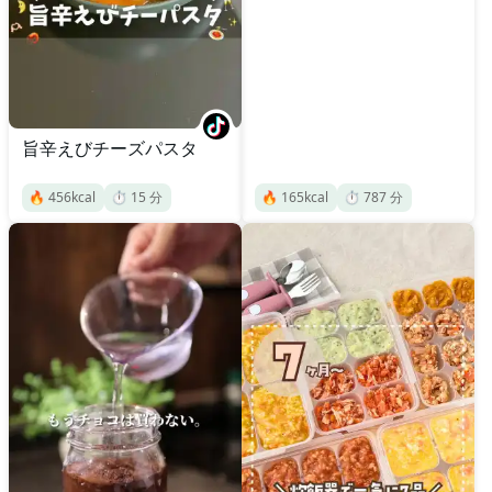
旨辛えびチーズパスタ
🔥
456
kcal
⏱️
15
分
🔥
165
kcal
⏱️
787
分