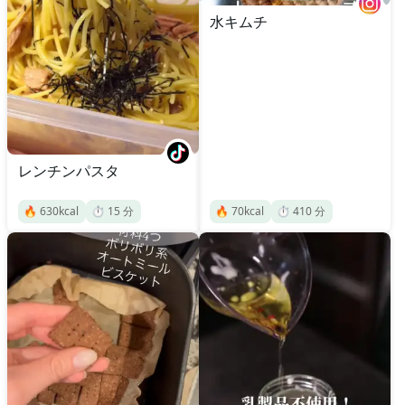
水キムチ
レンチンパスタ
🔥
630
kcal
⏱️
15
分
🔥
70
kcal
⏱️
410
分