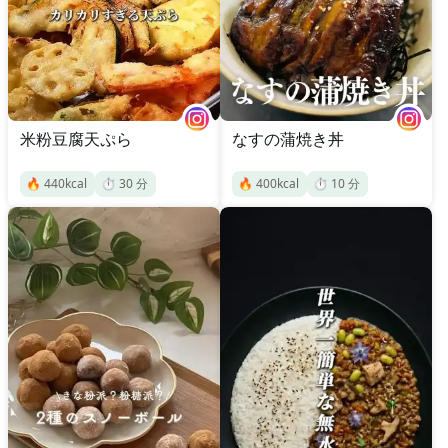
米粉豆腐天ぷら
なすの蒲焼き丼
🔥
440
kcal
⏱️
30
分
🔥
400
kcal
⏱️
10
分