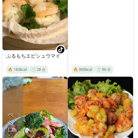
ぷるもちエビシュウマイ
🔥
183
kcal
⏱️
28
分
🔥
900
kcal
⏱️
90
分