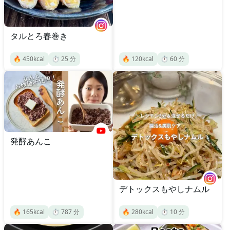
タルとろ春巻き
🔥
450
kcal
⏱️
25
分
🔥
120
kcal
⏱️
60
分
発酵あんこ
デトックスもやしナムル
🔥
165
kcal
⏱️
787
分
🔥
280
kcal
⏱️
10
分