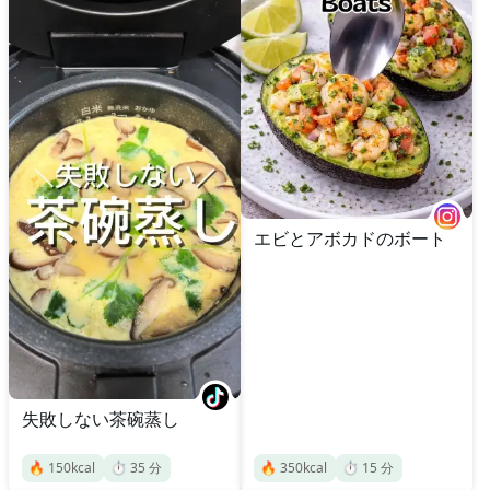
エビとアボカドのボート
失敗しない茶碗蒸し
🔥
150
kcal
⏱️
35
分
🔥
350
kcal
⏱️
15
分