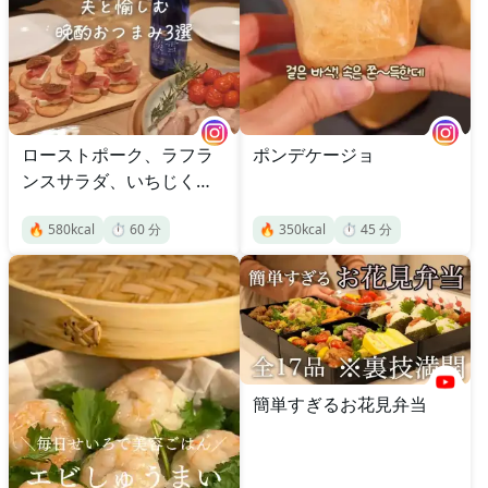
ローストポーク、ラフラ
ポンデケージョ
ンスサラダ、いちじくカ
ナッペ
🔥
580
kcal
⏱️
60
分
🔥
350
kcal
⏱️
45
分
簡単すぎるお花見弁当