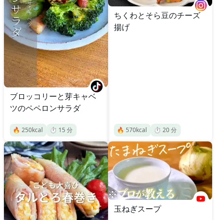
ちくわとそら豆のチーズ
揚げ
ブロッコリーと芽キャベ
ツのペペロンサラダ
🔥
250
kcal
⏱️
15
分
🔥
570
kcal
⏱️
20
分
玉ねぎスープ