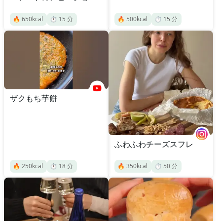
🔥
650
kcal
⏱️
15
分
🔥
500
kcal
⏱️
15
分
ザクもち芋餅
ふわふわチーズスフレ
🔥
250
kcal
⏱️
18
分
🔥
350
kcal
⏱️
50
分