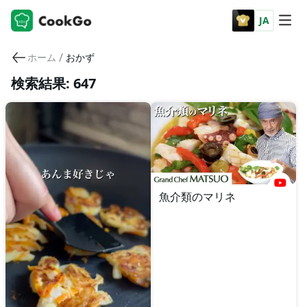
JA
/
ホーム
おかず
検索結果: 647
魚介類のマリネ