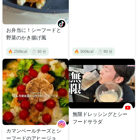
お弁当に！シーフードと
野菜のかき揚げ風
🔥
250
kcal
⏱️
30
分
🔥
300
kcal
⏱️
90
分
無限ドレッシングとシー
フードサラダ
カマンベールチーズとシ
ーフードのアヒージョ