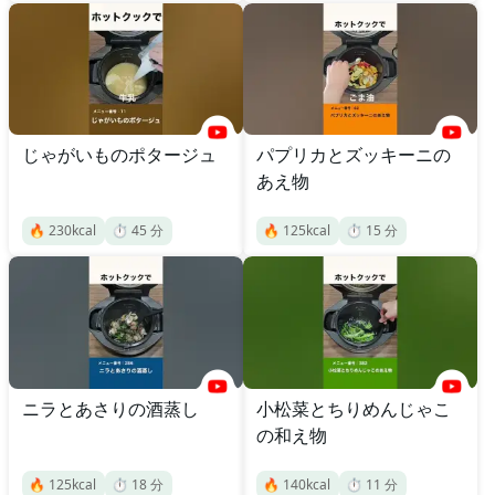
じゃがいものポタージュ
パプリカとズッキーニの
あえ物
🔥
230
kcal
⏱️
45
分
🔥
125
kcal
⏱️
15
分
ニラとあさりの酒蒸し
小松菜とちりめんじゃこ
の和え物
🔥
125
kcal
⏱️
18
分
🔥
140
kcal
⏱️
11
分