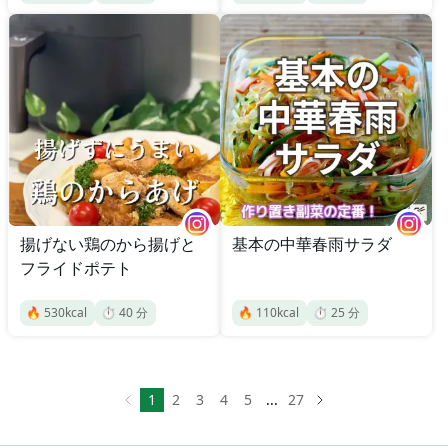
揚げない鶏のから揚げと
基本の中華春雨サラダ
フライドポテト
🔥
530
kcal
⏱️
40
分
🔥
110
kcal
⏱️
25
分
1
2
3
4
5
...
27