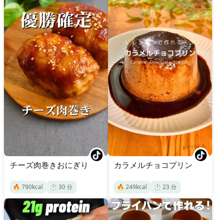
チーズ肉巻きおにぎり
カラメルチョコプリン
🔥
790
kcal
⏱️
30
分
🔥
249
kcal
⏱️
23
分