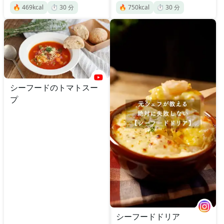
🔥
469
kcal
⏱️
30
分
🔥
750
kcal
⏱️
30
分
シーフードのトマトスー
プ
シーフードドリア