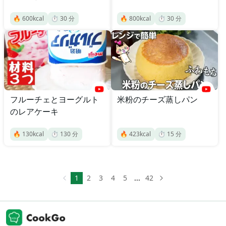
🔥
600
kcal
⏱️
30
分
🔥
800
kcal
⏱️
30
分
フルーチェとヨーグルト
米粉のチーズ蒸しパン
のレアケーキ
🔥
130
kcal
⏱️
130
分
🔥
423
kcal
⏱️
15
分
1
2
3
4
5
...
42