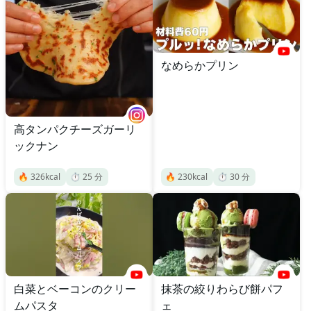
なめらかプリン
高タンパクチーズガーリ
ックナン
🔥
326
kcal
⏱️
25
分
🔥
230
kcal
⏱️
30
分
白菜とベーコンのクリー
抹茶の絞りわらび餅パフ
ムパスタ
ェ