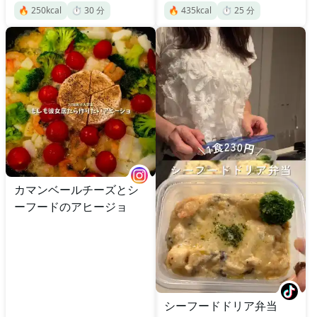
🔥
250
kcal
⏱️
30
分
🔥
435
kcal
⏱️
25
分
カマンベールチーズとシ
ーフードのアヒージョ
シーフードドリア弁当