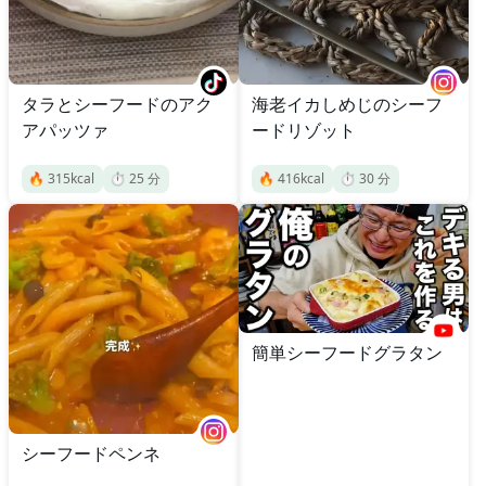
タラとシーフードのアク
海老イカしめじのシーフ
アパッツァ
ードリゾット
🔥
315
kcal
⏱️
25
分
🔥
416
kcal
⏱️
30
分
簡単シーフードグラタン
シーフードペンネ