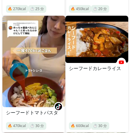
🔥
270
kcal
⏱️
25
分
🔥
450
kcal
⏱️
20
分
シーフードカレーライス
シーフードトマトパスタ
🔥
470
kcal
⏱️
30
分
🔥
600
kcal
⏱️
30
分