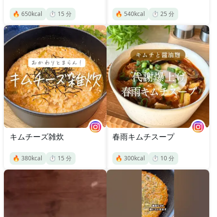
🔥
650
kcal
⏱️
15
分
🔥
540
kcal
⏱️
25
分
キムチーズ雑炊
春雨キムチスープ
🔥
380
kcal
⏱️
15
分
🔥
300
kcal
⏱️
10
分