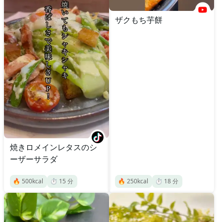
ザクもち芋餅
焼きロメインレタスのシ
ーザーサラダ
🔥
500
kcal
⏱️
15
分
🔥
250
kcal
⏱️
18
分