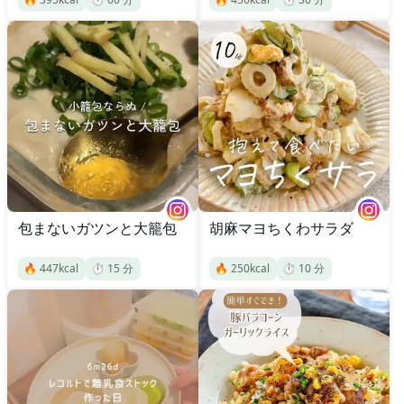
包まないガツンと大籠包
胡麻マヨちくわサラダ
🔥
447
kcal
⏱️
15
分
🔥
250
kcal
⏱️
10
分