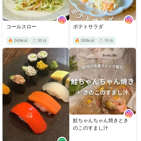
コールスロー
ポテトサラダ
🔥
240
kcal
⏱️
30
分
🔥
300
kcal
⏱️
10
分
鮭ちゃんちゃん焼きとき
のこのすまし汁