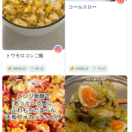
コールスロー
トウモロコシご飯
🔥
680
kcal
⏱️
60
分
🔥
300
kcal
⏱️
10
分