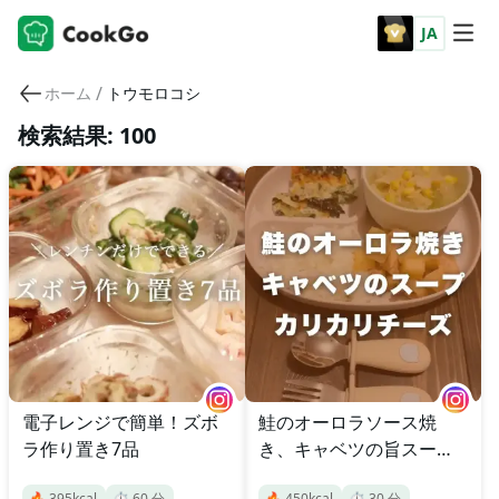
JA
/
ホーム
トウモロコシ
検索結果: 100
電子レンジで簡単！ズボ
鮭のオーロラソース焼
ラ作り置き7品
き、キャベツの旨スー
プ、カリカリチーズ
🔥
395
kcal
⏱️
60
分
🔥
450
kcal
⏱️
30
分