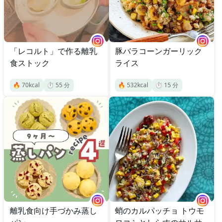
「レコルト」で作る離乳
豚バラコーンガーリック
食ストック
ライス
🔥
70
kcal
⏱️
55
分
🔥
532
kcal
⏱️
15
分
離乳食向け手づかみ蒸し
蛸のカルパッチョ トウモ