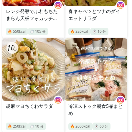
レンジ発酵でふわもちた
春キャベツとツナのダイ
まらん天板フォカッチャ
エットサラダ
ピザ
🔥
550
kcal
⏱️
105
分
🔥
320
kcal
⏱️
10
分
胡麻マヨちくわサラダ
冷凍ストック朝食5品まと
め
🔥
250
kcal
⏱️
10
分
🔥
2000
kcal
⏱️
60
分