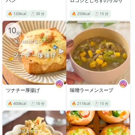
パン
ロコシとしらすのサルサ
🔥
120
kcal
⏱️
30
分
🔥
250
kcal
⏱️
15
分
ツナチー厚揚げ
味噌ラーメンスープ
🔥
400
kcal
⏱️
10
分
🔥
211
kcal
⏱️
15
分