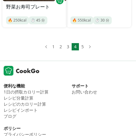
野菜お寿司プレート
🔥
250
kcal
⏱️
45
分
🔥
550
kcal
⏱️
30
分
1
2
3
4
5
便利な機能
サポート
1日の摂取カロリー計算
お問い合わせ
レシピ分量計算
レシピのカロリー計算
レシピインポート
ブログ
ポリシー
プライバシーポリシー