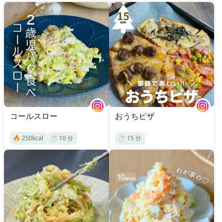
コールスロー
おうちピザ
🔥
250
kcal
⏱️
10
分
⏱️
15
分