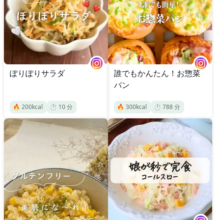
ぽりぽりサラダ
誰でもかんたん！お惣菜
パン
🔥
200
kcal
⏱️
10
分
🔥
300
kcal
⏱️
788
分