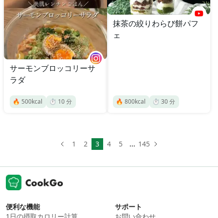
抹茶の絞りわらび餅パフ
ェ
サーモンブロッコリーサ
ラダ
🔥
500
kcal
⏱️
10
分
🔥
800
kcal
⏱️
30
分
1
2
3
4
5
...
145
便利な機能
サポート
1日の摂取カロリー計算
お問い合わせ