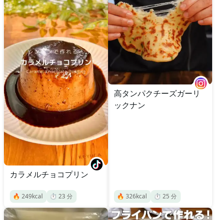
高タンパクチーズガーリ
ックナン
カラメルチョコプリン
🔥
249
kcal
⏱️
23
分
🔥
326
kcal
⏱️
25
分