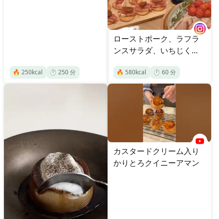
ローストポーク、ラフラ
ンスサラダ、いちじくカ
ナッペ
🔥
250
kcal
⏱️
250
分
🔥
580
kcal
⏱️
60
分
カスタードクリーム入り
かりとろクイニーアマン