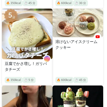
🔥
350
kcal
⏱️
45
分
🔥
600
kcal
⏱️
30
分
溶けないアイスクリーム
クッキー
豆腐でかさ増し！ガリバ
タチーズ
🔥
350
kcal
⏱️
5
分
🔥
600
kcal
⏱️
45
分