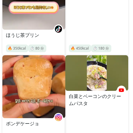
ほうじ茶プリン
🔥
350
kcal
⏱️
80
分
🔥
450
kcal
⏱️
180
分
白菜とベーコンのクリー
ムパスタ
ポンデケージョ