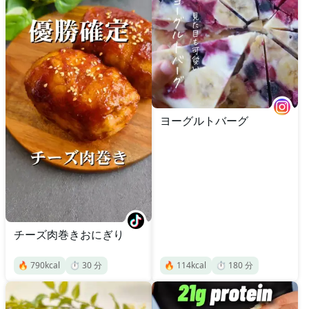
ヨーグルトバーグ
チーズ肉巻きおにぎり
🔥
790
kcal
⏱️
30
分
🔥
114
kcal
⏱️
180
分