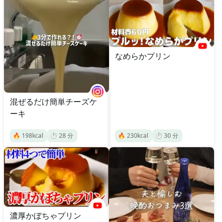
なめらかプリン
混ぜるだけ簡単チーズケ
ーキ
🔥
198
kcal
⏱️
28
分
🔥
230
kcal
⏱️
30
分
濃厚かぼちゃプリン