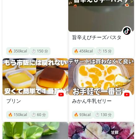
旨辛えびチーズパスタ
🔥
350
kcal
⏱️
150
分
🔥
456
kcal
⏱️
15
分
プリン
みかん牛乳ゼリー
🔥
150
kcal
⏱️
60
分
🔥
93
kcal
⏱️
130
分