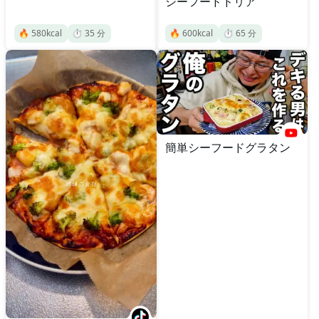
シーフードドリア
🔥
580
kcal
⏱️
35
分
🔥
600
kcal
⏱️
65
分
簡単シーフードグラタン