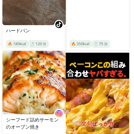
ハードパン
🔥
180
kcal
⏱️
120
分
🔥
350
kcal
⏱️
75
分
シーフード詰めサーモン
のオーブン焼き