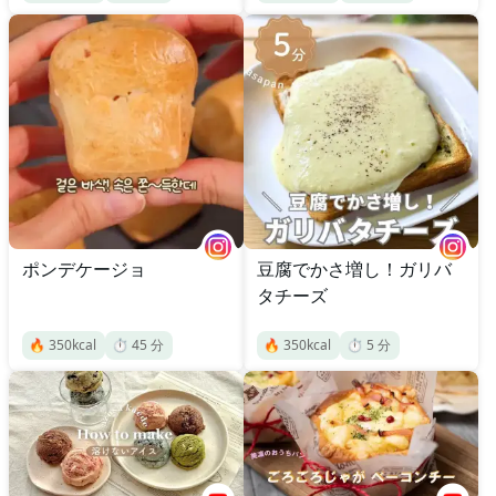
ポンデケージョ
豆腐でかさ増し！ガリバ
タチーズ
🔥
350
kcal
⏱️
45
分
🔥
350
kcal
⏱️
5
分