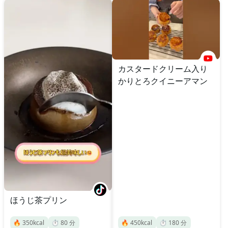
カスタードクリーム入り
かりとろクイニーアマン
ほうじ茶プリン
🔥
350
kcal
⏱️
80
分
🔥
450
kcal
⏱️
180
分