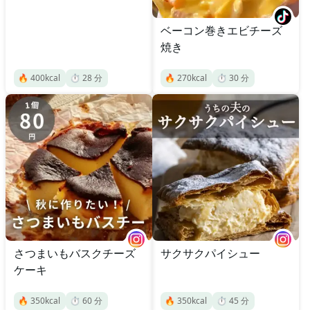
ベーコン巻きエビチーズ
焼き
🔥
400
kcal
⏱️
28
分
🔥
270
kcal
⏱️
30
分
さつまいもバスクチーズ
サクサクパイシュー
ケーキ
🔥
350
kcal
⏱️
60
分
🔥
350
kcal
⏱️
45
分