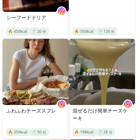
シーフードドリア
🔥
450
kcal
⏱️
20
分
🔥
350
kcal
⏱️
120
分
ふわふわチーズスフレ
混ぜるだけ簡単チーズケ
ーキ
🔥
350
kcal
⏱️
50
分
🔥
198
kcal
⏱️
28
分