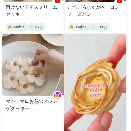
溶けないアイスクリーム
ごろごろじゃがベーコン
クッキー
チーズパン
🔥
600
kcal
⏱️
45
分
🔥
350
kcal
⏱️
180
分
マシュマロお花のメレン
ゲクッキー