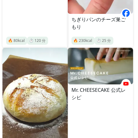
ちぎりパンのチーズ巣ご
もり
🔥
80
kcal
⏱️
120
分
🔥
230
kcal
⏱️
25
分
Mr. CHEESECAKE 公式レ
シピ