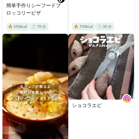
簡単手作りシーフードブ
ロッコリーピザ
🔥
550
kcal
⏱️
70
分
🔥
750
kcal
⏱️
30
分
ショコラエピ