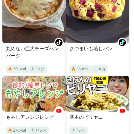
丸めない巨大チーズハン
さつまいも蒸しパン
バーグ
🔥
750
kcal
⏱️
30
分
🔥
360
kcal
⏱️
8
分
もやしアレンジレシピ
基本のビリヤニ
🔥
270
kcal
⏱️
115
分
⏱️
45
分