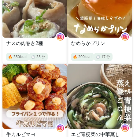
ナスの肉巻き2種
なめらかプリン
🔥
350
kcal
⏱️
35
分
🔥
200
kcal
⏱️
17
分
牛カルビマヨ
エビ青梗菜の中華蒸し