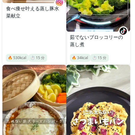
食べ痩せ叶える蒸し豚水
菜献立
茹でないブロッコリーの
蒸し煮
🔥
530
kcal
⏱️
15
分
🔥
34
kcal
⏱️
15
分