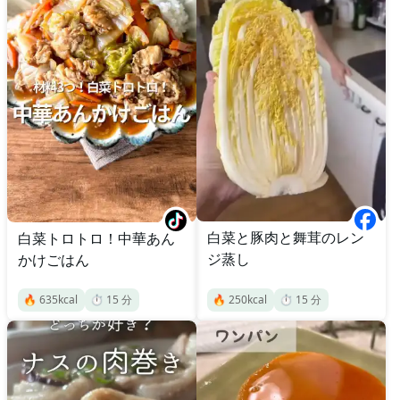
白菜と豚肉と舞茸のレン
白菜トロトロ！中華あん
ジ蒸し
かけごはん
🔥
635
kcal
⏱️
15
分
🔥
250
kcal
⏱️
15
分