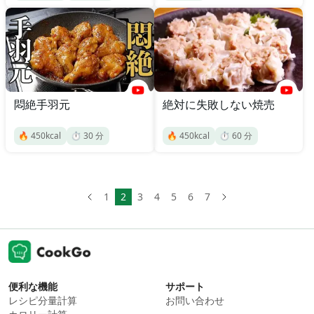
悶絶手羽元
絶対に失敗しない焼売
🔥
450
kcal
⏱️
30
分
🔥
450
kcal
⏱️
60
分
1
2
3
4
5
6
7
便利な機能
サポート
レシピ分量計算
お問い合わせ