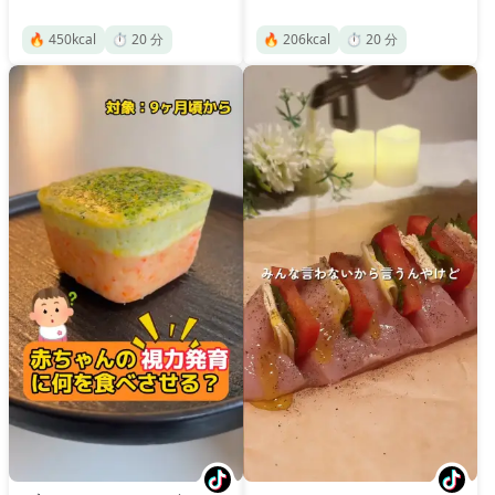
🔥
450
kcal
⏱️
20
分
🔥
206
kcal
⏱️
20
分