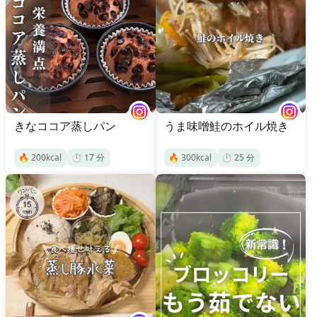
きなココア蒸しパン
うま味噌鮭のホイル焼き
🔥
200
kcal
⏱️
17
分
🔥
300
kcal
⏱️
25
分