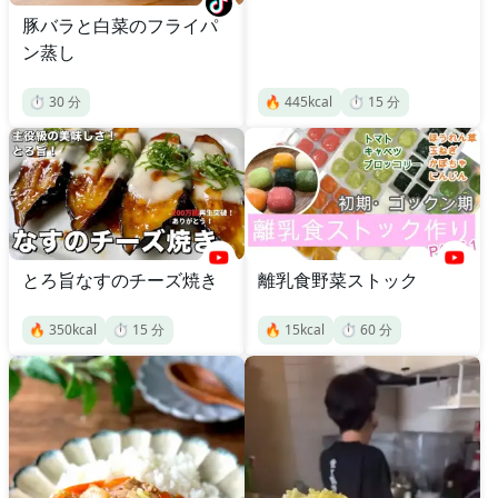
豚バラと白菜のフライパ
ン蒸し
⏱️
30
分
🔥
445
kcal
⏱️
15
分
とろ旨なすのチーズ焼き
離乳食野菜ストック
🔥
350
kcal
⏱️
15
分
🔥
15
kcal
⏱️
60
分