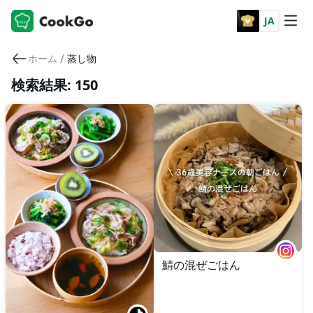
JA
/
ホーム
蒸し物
検索結果: 150
鯖の混ぜごはん