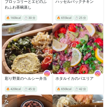
ブロッコリーとエビのふ
ハッセルバックチキン
わふわ茶碗蒸し
🔥
160
kcal
⏱️
30
分
🔥
655
kcal
⏱️
25
分
彩り野菜のヘルシー弁当
ホタルイカのパエリア
🔥
420
kcal
⏱️
45
分
🔥
650
kcal
⏱️
42
分