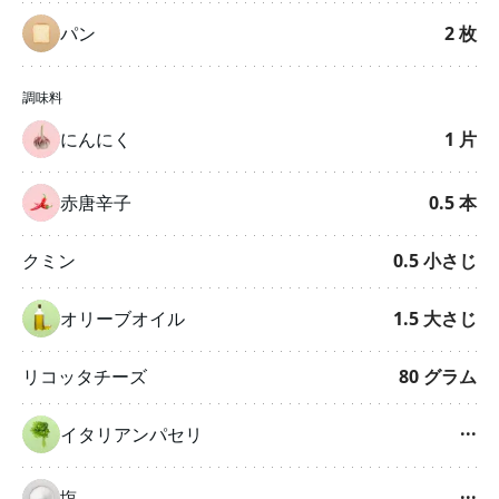
パン
2
枚
調味料
にんにく
1
片
赤唐辛子
0.5
本
クミン
0.5
小さじ
オリーブオイル
1.5
大さじ
リコッタチーズ
80
グラム
イタリアンパセリ
···
塩
···