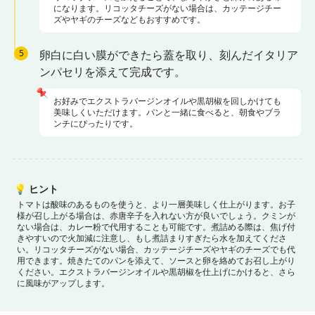
になります。リコッタチーズがない場合は、カッテージチー
ズやヤギのチーズなどもおすすめです。
5
卵白に白い膜ができたら蓋を取り、刻んだイタリア
ンパセリを添えて完成です。
📌
お好みでエクストラバージンオイルや黒胡椒を回しかけても
美味しくいただけます。パンと一緒に食べると、朝食やブラ
ンチにぴったりです。
💡
ヒント
トマトは酸味のあるものを使うと、より一層美味しく仕上がります。
お子
様が召し上がる場合は、赤唐辛子を入れない方が良いでしょう。
クミンが
ない場合は、カレー粉で代用することも可能です。
煮詰める際は、焦げ付
きやすいので火加減に注意し、もし煮詰まりすぎたら水を加えてくださ
い。
リコッタチーズがない場合、カッテージチーズやヤギのチーズでも代
用できます。
焼きたてのパンを添えて、ソースと卵を絡めてお召し上がり
ください。
エクストラバージンオイルや黒胡椒を仕上げにかけると、さら
に風味がアップします。