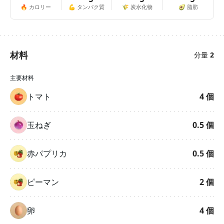
🔥
カロリー
💪
タンパク質
🌾
炭水化物
🥑
脂肪
材料
分量
2
主要材料
トマト
4
個
玉ねぎ
0.5
個
赤パプリカ
0.5
個
ピーマン
2
個
卵
4
個