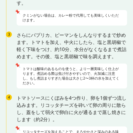
す。
📌
クミンがない場合は、カレー粉で代用しても美味しくいただ
けます。
3
さらにパプリカ、ピーマンをしんなりするまで炒め
ます。トマトを加え、中火にしたら、塩と黒胡椒で
軽く下味をつけ、約10分、水分がなくなるまで煮詰
めます。その後、塩と黒胡椒で味を調えます。
📌
トマトは酸味のあるものを使うと、より一層美味しく仕上が
ります。煮詰める際は焦げ付きやすいので、火加減に注意
し、もし煮詰まりすぎた場合は大さじ2〜3杯の水を加えてく
ださい。
4
トマトソースにくぼみを4つ作り、卵を1個ずつ流し
込みます。リコッタチーズを砕いて卵の周りに散ら
し、蓋をして弱火で卵白に火が通るまで蒸し焼きに
します（約2分）。
📌
リコッタチーズを加えることで、まろやかさと深みのある味