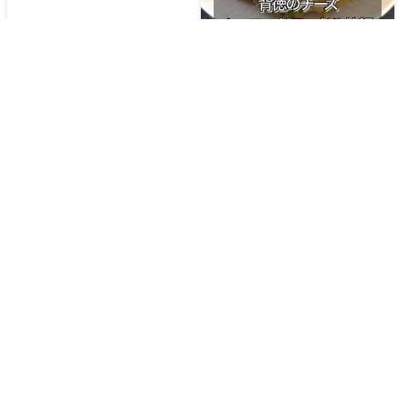
シーフードヌードル炒飯
チーズのせ
🔥
500
kcal
⏱️
15
分
🔥
950
kcal
⏱️
10
分
シーフードマカロニグラ
タン