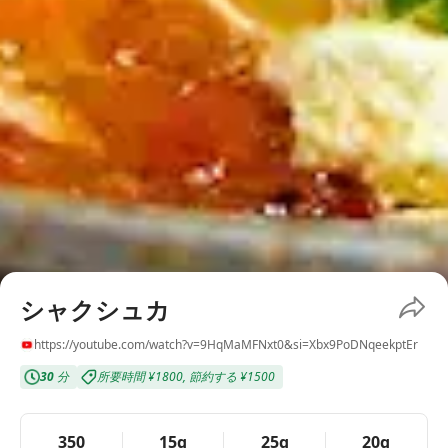
シャクシュカ
https://youtube.com/watch?v=9HqMaMFNxt0&si=Xbx9PoDNqeekptEr
30
分
所要時間
¥1800
,
節約する
¥1500
350
15g
25g
20g