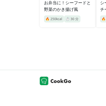
お弁当に！シーフードと
シ
野菜のかき揚げ風
チ
🔥
250
kcal
⏱️
30
分
