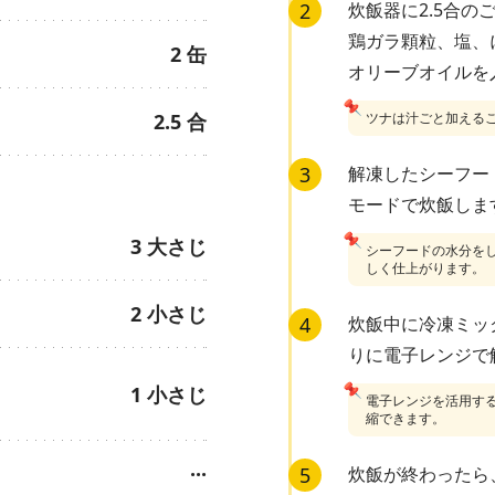
2
炊飯器に2.5合の
鶏ガラ顆粒、塩、
2
缶
オリーブオイルを
📌
2.5
合
ツナは汁ごと加える
3
解凍したシーフー
モードで炊飯しま
📌
3
大さじ
シーフードの水分を
しく仕上がります。
2
小さじ
4
炊飯中に冷凍ミッ
りに電子レンジで
📌
1
小さじ
電子レンジを活用す
縮できます。
···
5
炊飯が終わったら