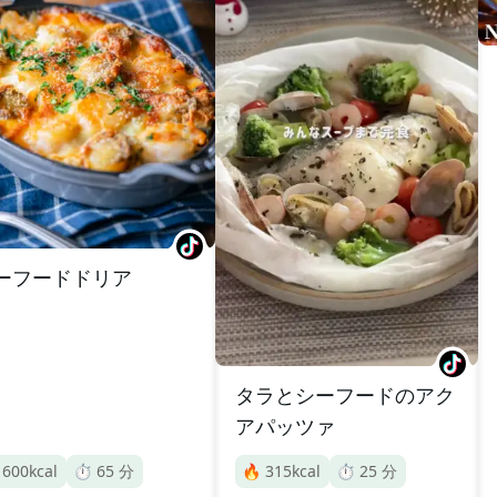
ーフードドリア
タラとシーフードのアク
アパッツァ

600
kcal
⏱️
65
分
🔥
315
kcal
⏱️
25
分