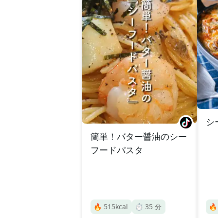
シ
簡単！バター醤油のシー
フードパスタ
🔥
515
kcal
⏱️
35
分
