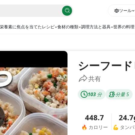
ツール
栄養素に焦点を当てたレシピ
食材の種類
調理方法と器具
世界の料理
シーフード
共有
103
分
分量
5
448.7
24.7
🔥
カロリー
💪
タンパ