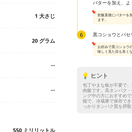
バターを加え、よ
📌
1
大さじ
炊飯直後にバターを
ます。
6
黒コショウとパセ
20
グラム
📌
お好みで黒コショウ
味しく見た目も良く
···
💡
ヒント
包丁やまな板が不要で、
···
肉飯です。
高タンパク・
ング中の方におすすめで
能で、冷蔵庫で保存でき
っかりタンパク質を摂取
550
ミリリットル