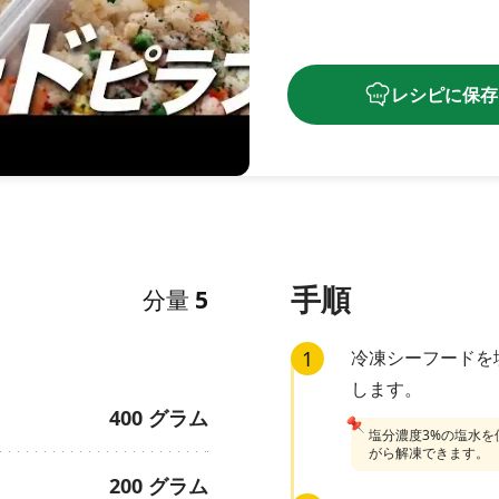
レシピに保存
手順
分量
5
1
冷凍シーフードを
します。
400
グラム
📌
塩分濃度3%の塩水
がら解凍できます。
200
グラム