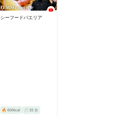
シーフードパエリア
🔥
600
kcal
⏱️
35
分