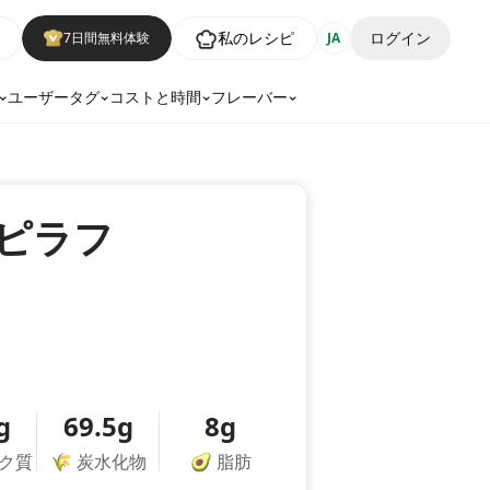
私のレシピ
ログイン
7日間無料体験
JA
ユーザータグ
コストと時間
フレーバー
ピラフ
g
69.5g
8g
ク質
🌾
炭水化物
🥑
脂肪