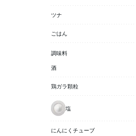
ツナ
ごはん
調味料
酒
鶏ガラ顆粒
塩
にんにくチューブ