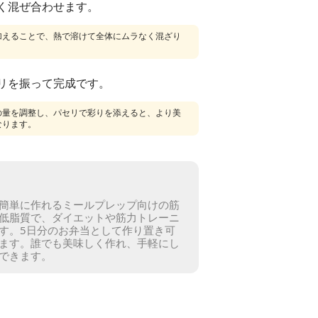
く混ぜ合わせます。
加えることで、熱で溶けて全体にムラなく混ざり
リを振って完成です。
の量を調整し、パセリで彩りを添えると、より美
なります。
簡単に作れるミールプレップ向けの筋
低脂質で、ダイエットや筋力トレーニ
す。
5日分のお弁当として作り置き可
ます。
誰でも美味しく作れ、手軽にし
できます。