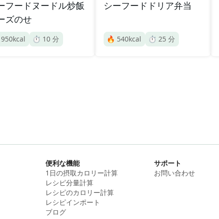
ーフードヌードル炒飯
シーフードドリア弁当
ーズのせ

950
kcal
⏱️
10
分
🔥
540
kcal
⏱️
25
分
便利な機能
サポート
1日の摂取カロリー計算
お問い合わせ
レシピ分量計算
レシピのカロリー計算
レシピインポート
ブログ