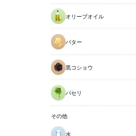
オリーブオイル
バター
黒コショウ
パセリ
その他
水