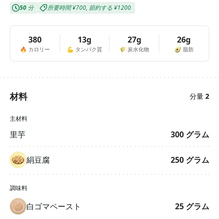
50
分
所要時間
¥700
,
節約する
¥1200
380
13g
27g
26g
🔥
カロリー
💪
タンパク質
🌾
炭水化物
🥑
脂肪
材料
分量
2
主材料
里芋
300
グラム
絹豆腐
250
グラム
調味料
白ゴマペースト
25
グラム