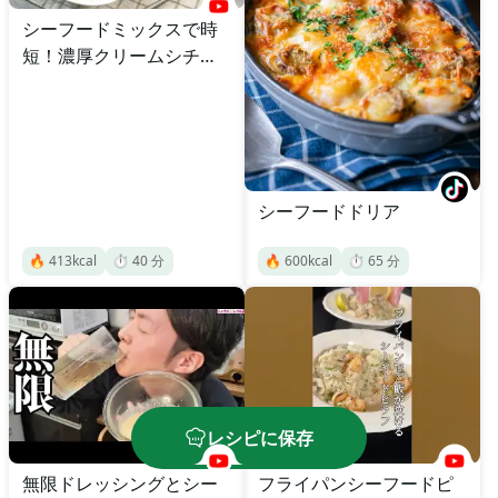
シーフードミックスで時
短！濃厚クリームシチュ
ー
シーフードドリア
🔥
413
kcal
⏱️
40
分
🔥
600
kcal
⏱️
65
分
レシピに保存
無限ドレッシングとシー
フライパンシーフードピ