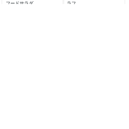
フードサラダ
ラフ
🔥
500
kcal
⏱️
15
分
🔥
400
kcal
⏱️
55
分
簡単シーフードグラタン