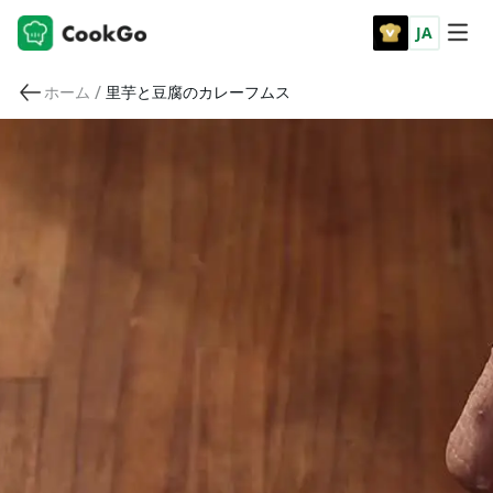
JA
/
ホーム
里芋と豆腐のカレーフムス