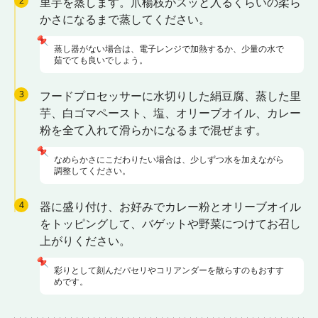
2
里芋を蒸します。爪楊枝がスッと入るくらいの柔ら
かさになるまで蒸してください。
📌
蒸し器がない場合は、電子レンジで加熱するか、少量の水で
茹でても良いでしょう。
3
フードプロセッサーに水切りした絹豆腐、蒸した里
芋、白ゴマペースト、塩、オリーブオイル、カレー
粉を全て入れて滑らかになるまで混ぜます。
📌
なめらかさにこだわりたい場合は、少しずつ水を加えながら
調整してください。
4
器に盛り付け、お好みでカレー粉とオリーブオイル
をトッピングして、バゲットや野菜につけてお召し
上がりください。
📌
彩りとして刻んだパセリやコリアンダーを散らすのもおすす
めです。