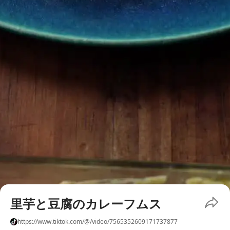
里芋と豆腐のカレーフムス
https://www.tiktok.com/@/video/7565352609171737877