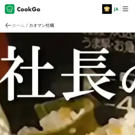
JA
/
ホーム
カオマン牡蠣