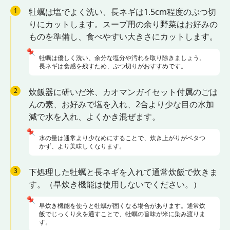
1
牡蠣は塩でよく洗い、長ネギは1.5cm程度のぶつ切
りにカットします。スープ用の余り野菜はお好みの
ものを準備し、食べやすい大きさにカットします。
📌
牡蠣は優しく洗い、余分な塩分や汚れを取り除きましょう。
長ネギは食感を残すため、ぶつ切りがおすすめです。
2
炊飯器に研いだ米、カオマンガイセット付属のごは
んの素、お好みで塩を入れ、2合より少な目の水加
減で水を入れ、よくかき混ぜます。
📌
水の量は通常より少なめにすることで、炊き上がりがベタつ
かず、より美味しくなります。
3
下処理した牡蠣と長ネギを入れて通常炊飯で炊きま
す。（早炊き機能は使用しないでください。）
📌
早炊き機能を使うと牡蠣が固くなる場合があります。通常炊
飯でじっくり火を通すことで、牡蠣の旨味が米に染み渡りま
す。