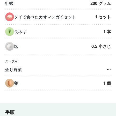
牡蠣
200
グラム
タイで食べたカオマンガイセット
1
セット
長ネギ
1
本
塩
0.5
小さじ
スープ用
余り野菜
···
卵
1
個
手順