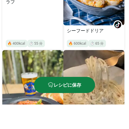
ラフ
シーフードドリア
🔥
400
kcal
⏱️
55
分
🔥
600
kcal
⏱️
65
分
レシピに保存