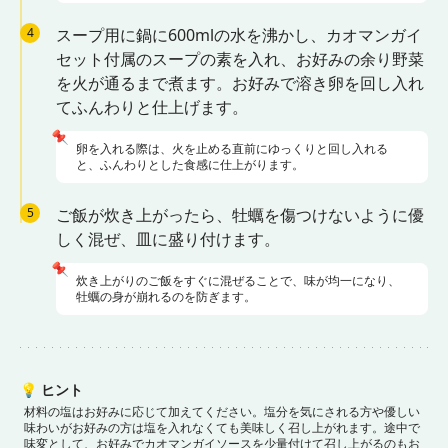
4
スープ用に鍋に600mlの水を沸かし、カオマンガイ
セット付属のスープの素を入れ、お好みの余り野菜
を火が通るまで煮ます。お好みで溶き卵を回し入れ
てふんわりと仕上げます。
📌
卵を入れる際は、火を止める直前にゆっくりと回し入れる
と、ふんわりとした食感に仕上がります。
5
ご飯が炊き上がったら、牡蠣を傷つけないように優
しく混ぜ、皿に盛り付けます。
📌
炊き上がりのご飯をすぐに混ぜることで、味が均一になり、
牡蠣の身が崩れるのを防ぎます。
💡
ヒント
材料の塩はお好みに応じて加えてください。塩分を気にされる方や優しい
味わいがお好みの方は塩を入れなくても美味しく召し上がれます。
途中で
味変として、お好みでカオマンガイソースを少量付けて召し上がるのもお