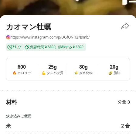
カオマン牡蠣
https://www.instagram.com/p/DGfQNH2Nsmb/
75
分
所要時間
¥1800
,
節約する
¥1200
600
25g
80g
20g
🔥
カロリー
💪
タンパク質
🌾
炭水化物
🥑
脂肪
材料
分量
3
炊き込みご飯用
米
2
合