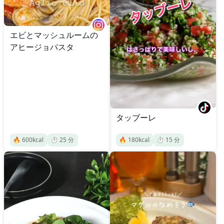
エビとマッシュルームの
アヒージョパスタ
タッブーレ
🔥
600
kcal
⏱️
25
分
🔥
180
kcal
⏱️
15
分