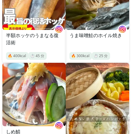
半額ホッケのうまなる復
うま味噌鮭のホイル焼き
活術
🔥
400
kcal
⏱️
45
分
🔥
300
kcal
⏱️
25
分
しめ鯖