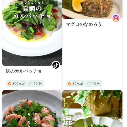
マグロのなめろう
鯛のカルパッチョ
🔥
300
kcal
⏱️
15
分
🔥
85
kcal
⏱️
10
分