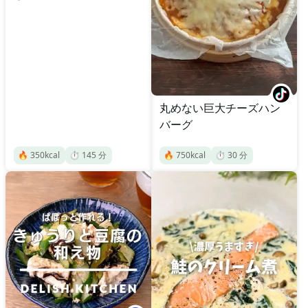
丸めない巨大チーズハン
バーグ
🔥
350
kcal
⏱️
145
分
🔥
750
kcal
⏱️
30
分