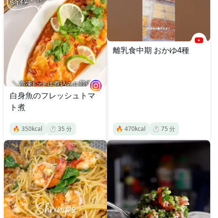
離乳食中期 おかゆ4種
白身魚のフレッシュトマ
ト煮
🔥
350
kcal
⏱️
35
分
🔥
470
kcal
⏱️
75
分