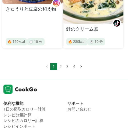
きゅうりと豆腐の和え物
鮭のクリーム煮
🔥
150
kcal
⏱️
10
分
🔥
280
kcal
⏱️
10
分
1
2
3
4
便利な機能
サポート
1日の摂取カロリー計算
お問い合わせ
レシピ分量計算
レシピのカロリー計算
レシピインポート