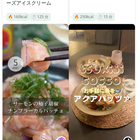
ーズアイスクリーム
🔥
160
kcal
⏱️
125
分
🔥
250
kcal
⏱️
15
分