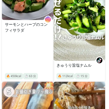
サーモンとハーブのコン
フィサラダ
きゅうり旨塩ナムル
🔥
450
kcal
⏱️
63
分
🔥
112
kcal
⏱️
15
分