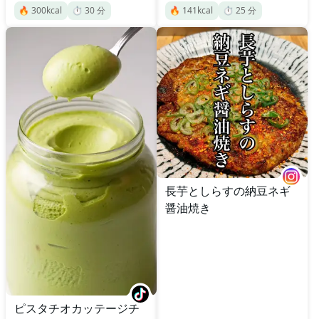
🔥
300
kcal
⏱️
30
分
🔥
141
kcal
⏱️
25
分
長芋としらすの納豆ネギ
醤油焼き
ピスタチオカッテージチ