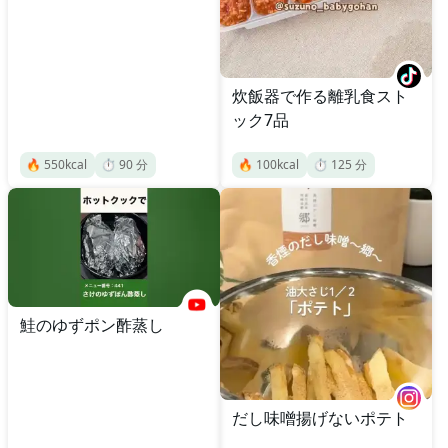
炊飯器で作る離乳食スト
ック7品
🔥
550
kcal
⏱️
90
分
🔥
100
kcal
⏱️
125
分
鮭のゆずポン酢蒸し
だし味噌揚げないポテト