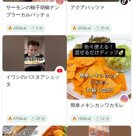
サーモンの柚子胡椒ナン
アクアパッツァ
プラーカルパッチョ
🔥
260
kcal
⏱️
5
分
🔥
350
kcal
⏱️
25
分
イワシのパスタアシュッ
タ
簡単メキシカンワカモレ
🔥
675
kcal
⏱️
25
分
🔥
180
kcal
⏱️
12
分