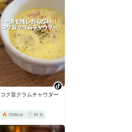
コク旨クラムチャウダー
🔥
350
kcal
⏱️
30
分