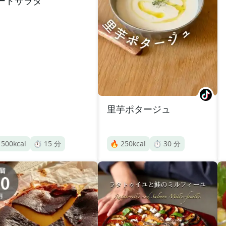
ードサラダ
里芋ポタージュ

500
kcal
⏱️
15
分
🔥
250
kcal
⏱️
30
分