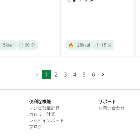

15
kcal
⏱️
60
分
🔥
128
kcal
⏱️
15
分
1
2
3
4
5
6
便利な機能
サポート
レシピ分量計算
お問い合わせ
カロリー計算
レシピインポート
ブログ