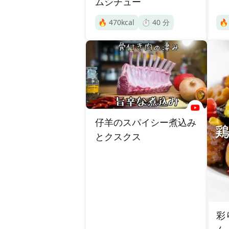
ムシチュー
🔥
470
kcal
⏱️
40
分

仔羊のスパイシー煮込み
とクスクス
彩