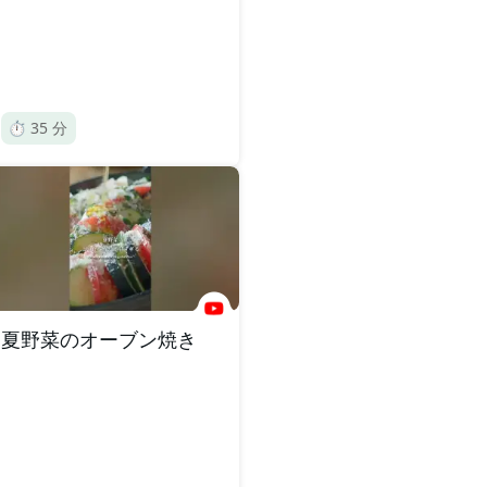
⏱️
35
分
夏野菜のオーブン焼き