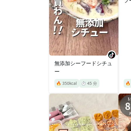
フ
無添加シーフードシチュ
ー
🔥
350
kcal
⏱️
45
分
