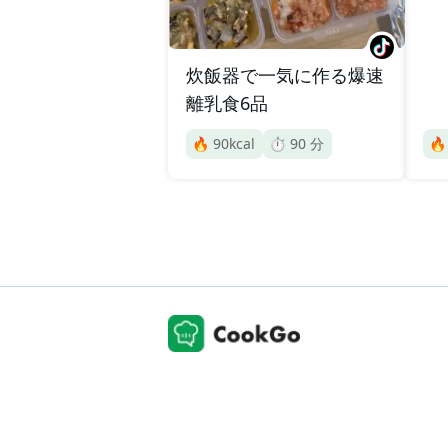
炊飯器で一気に作る爆速
離乳食6品
🔥
90
kcal
⏱️
90
分
