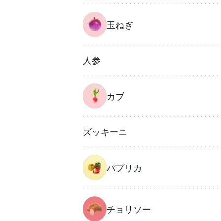
玉ねぎ
人参
カブ
ズッキーニ
パプリカ
チョリソー