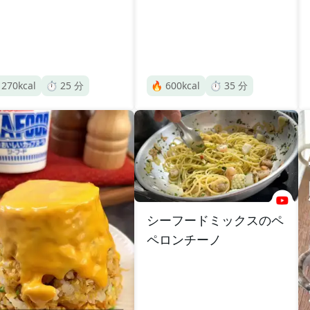

270
kcal
⏱️
25
分
🔥
600
kcal
⏱️
35
分
シーフードミックスのペ
ペロンチーノ