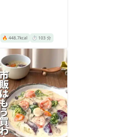
🔥
448.7
kcal
⏱️
103
分