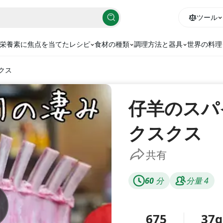
ツール
栄養素に焦点を当てたレシピ
食材の種類
調理方法と器具
世界の料理
クス
仔羊のスパ
クスクス
共有
60
分
分量
4
675
37g