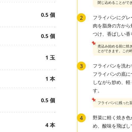
閉じ込めることがで
0.5
個
2
フライパンにグレ
肉を脂身の方から
つけ、香ばしい香
0.5
個
📌
煮込み始める前に焼
とができます。この
1
玉
3
フライパンを洗わ
フライパンの底に
1
本
しながら炒め、軽
す。
0.5
個
📌
フライパンに残った
4
野菜に軽く焼き色
4
本
め、酸味を飛ばし