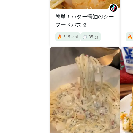
簡単！バター醤油のシー
フードパスタ
🔥
515
kcal
⏱️
35
分
