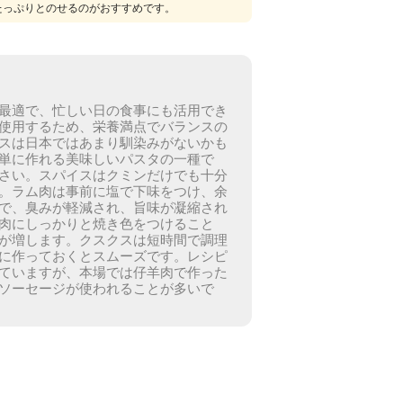
たっぷりとのせるのがおすすめです。
最適で、忙しい日の食事にも活用でき
使用するため、栄養満点でバランスの
スは日本ではあまり馴染みがないかも
単に作れる美味しいパスタの一種で
さい。
スパイスはクミンだけでも十分
。
ラム肉は事前に塩で下味をつけ、余
で、臭みが軽減され、旨味が凝縮され
肉にしっかりと焼き色をつけること
が増します。
クスクスは短時間で調理
に作っておくとスムーズです。
レシピ
ていますが、本場では仔羊肉で作った
ソーセージが使われることが多いで