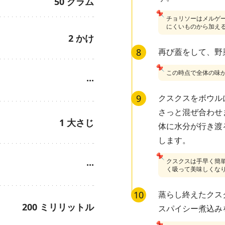
50
グラム
📌
チョリソーはメルゲ
にくいものから加え
2
かけ
8
再び蓋をして、野
📌
この時点で全体の味
···
9
クスクスをボウル
さっと混ぜ合わせま
1
大さじ
体に水分が行き渡
します。
📌
クスクスは手早く簡
···
く吸って美味しくな
10
蒸らし終えたクス
200
ミリリットル
スパイシー煮込み
📌