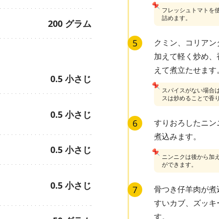
📌
フレッシュトマトを
詰めます。
200
グラム
5
クミン、コリアン
加えて軽く炒め、
えて煮立たせます
0.5
小さじ
📌
スパイスがない場合
スは炒めることで香
0.5
小さじ
6
すりおろしたニン
煮込みます。
0.5
小さじ
📌
ニンニクは後から加
ができます。
0.5
小さじ
7
骨つき仔羊肉が煮
すいカブ、ズッキ
す。