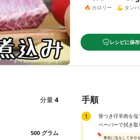
🔥
カロリー
💪
タンパ
レシピに保存
手順
分量
4
1
骨つき仔羊肉を塩
ペーパーで拭き取
500
グラム
📌
事前に塩をして水分