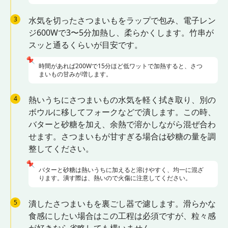
3
水気を切ったさつまいもをラップで包み、電子レン
ジ600Wで3〜5分加熱し、柔らかくします。竹串が
スッと通るくらいが目安です。
📌
時間があれば200Wで15分ほど低ワットで加熱すると、さつ
まいもの甘みが増します。
4
熱いうちにさつまいもの水気を軽く拭き取り、別の
ボウルに移してフォークなどで潰します。この時、
バターと砂糖を加え、余熱で溶かしながら混ぜ合わ
せます。さつまいもが甘すぎる場合は砂糖の量を調
整してください。
📌
バターと砂糖は熱いうちに加えると溶けやすく、均一に混ざ
ります。潰す際は、熱いので火傷に注意してください。
5
潰したさつまいもを裏ごし器で濾します。滑らかな
食感にしたい場合はこの工程は必須ですが、粒々感
が好きなら省略しても構いません。