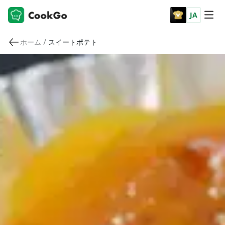
JA
/
ホーム
スイートポテト