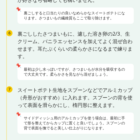
📌
裏ごしすると口当たりの良いなめらかなスイートポテトにな
ります。さつまいもの繊維質もここで取り除けます。
6
裏ごししたさつまいもに、濾した溶き卵の2/3、生
クリーム、バニラエッセンスを加えてよく混ぜ合わ
せます。耳たぶくらいの柔らかさになるまで練りま
す。
📌
最初は少し水っぽいですが、さつまいもが水分を吸収するの
で大丈夫です。柔らかさを見ながら混ぜましょう。
7
スイートポテト生地をスプーンなどでアルミカップ
（舟形がおすすめ）に入れます。スプーンの背を使
って表面を滑らかにし、楕円形に整えます。
📌
サイドディッシュ用のアルミカップを使う場合は、最初に手
で形を整えてからカップに置くと良いでしょう。スプーンの
背で表面を撫でると美しい仕上がりになります。