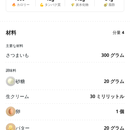
🔥
カロリー
💪
タンパク質
🌾
炭水化物
🥑
脂肪
材料
分量
4
主要な材料
さつまいも
300
グラム
調味料
砂糖
20
グラム
生クリーム
30
ミリリットル
卵
1
個
バター
20
グラム