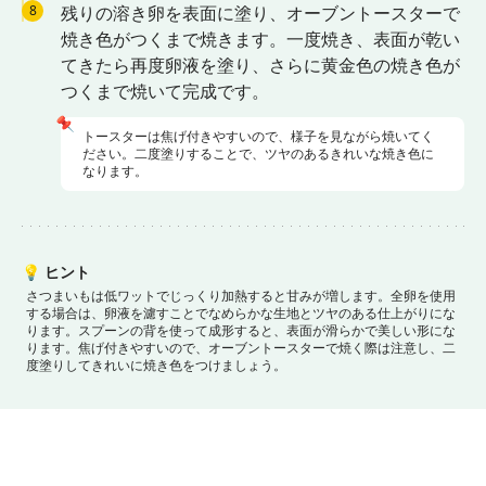
8
残りの溶き卵を表面に塗り、オーブントースターで
焼き色がつくまで焼きます。一度焼き、表面が乾い
てきたら再度卵液を塗り、さらに黄金色の焼き色が
つくまで焼いて完成です。
📌
トースターは焦げ付きやすいので、様子を見ながら焼いてく
ださい。二度塗りすることで、ツヤのあるきれいな焼き色に
なります。
💡
ヒント
さつまいもは低ワットでじっくり加熱すると甘みが増します。
全卵を使用
する場合は、卵液を濾すことでなめらかな生地とツヤのある仕上がりにな
ります。
スプーンの背を使って成形すると、表面が滑らかで美しい形にな
ります。
焦げ付きやすいので、オーブントースターで焼く際は注意し、二
度塗りしてきれいに焼き色をつけましょう。