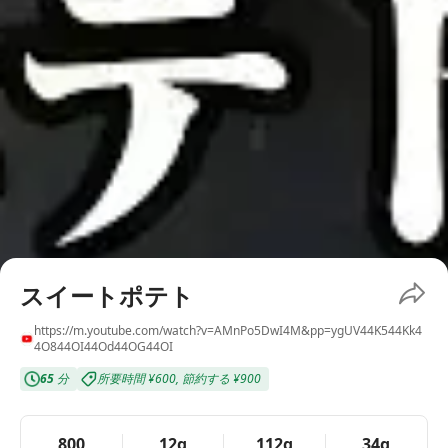
スイートポテト
https://m.youtube.com/watch?v=AMnPo5DwI4M&pp=ygUV44K544Kk4
4O844OI44Od44OG44OI
65
分
所要時間
¥600
,
節約する
¥900
800
12g
112g
34g