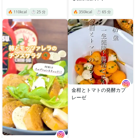
🔥
110
kcal
⏱️
25
分
🔥
350
kcal
⏱️
65
分
金柑とトマトの発酵カプ
レーゼ