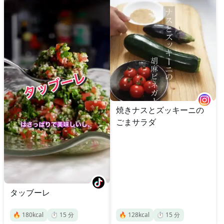
焼きナスとズッキーニの
ごまサラダ
タッブーレ
🔥
180
kcal
⏱️
15
分
🔥
128
kcal
⏱️
15
分