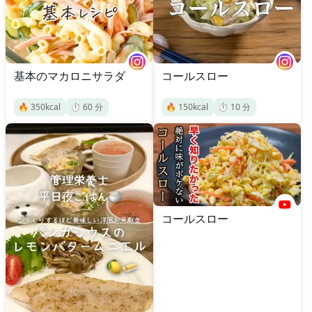
基本のマカロニサラダ
コールスロー
🔥
350
kcal
⏱️
60
分
🔥
150
kcal
⏱️
10
分
コールスロー