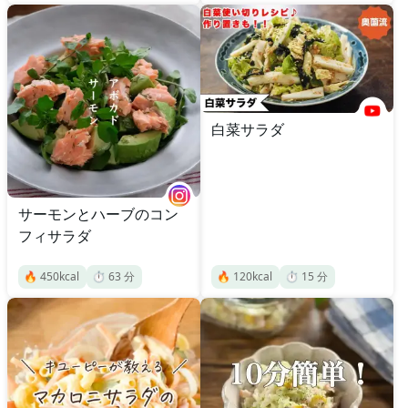
白菜サラダ
サーモンとハーブのコン
フィサラダ
🔥
450
kcal
⏱️
63
分
🔥
120
kcal
⏱️
15
分