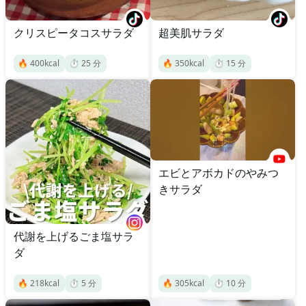
クリスピータコスサラダ
超美肌サラダ
🔥
400
kcal
⏱️
25
分
🔥
350
kcal
⏱️
15
分
エビとアボカドのやみつ
きサラダ
代謝を上げるごま塩サラ
ダ
🔥
218
kcal
⏱️
5
分
🔥
305
kcal
⏱️
10
分