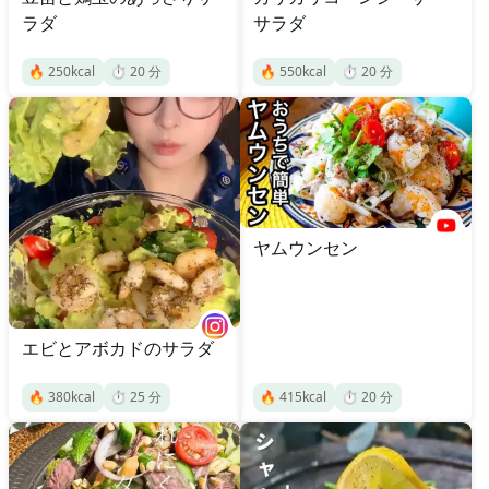
ラダ
サラダ
🔥
250
kcal
⏱️
20
分
🔥
550
kcal
⏱️
20
分
ヤムウンセン
エビとアボカドのサラダ
🔥
380
kcal
⏱️
25
分
🔥
415
kcal
⏱️
20
分