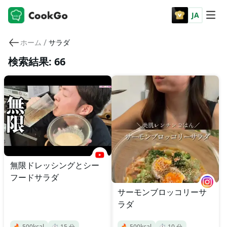
JA
/
ホーム
サラダ
検索結果: 66
無限ドレッシングとシー
フードサラダ
サーモンブロッコリーサ
ラダ
🔥
500
kcal
⏱️
15
分
🔥
500
kcal
⏱️
10
分