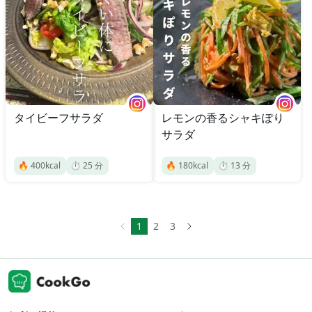
タイビーフサラダ
レモンの香るシャキぽり
サラダ
🔥
400
kcal
⏱️
25
分
🔥
180
kcal
⏱️
13
分
1
2
3