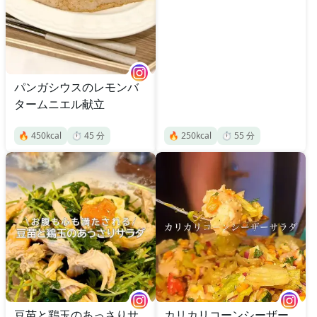
パンガシウスのレモンバ
タームニエル献立
🔥
450
kcal
⏱️
45
分
🔥
250
kcal
⏱️
55
分
豆苗と鶏玉のあっさりサ
カリカリコーンシーザー