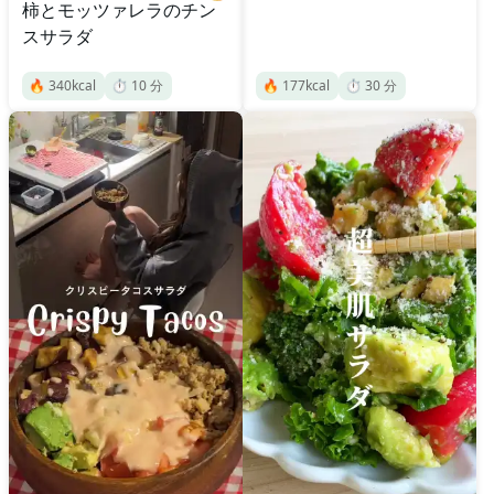
柿とモッツァレラのチン
スサラダ
🔥
340
kcal
⏱️
10
分
🔥
177
kcal
⏱️
30
分