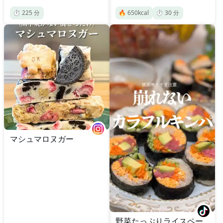
⏱️
225
分
🔥
650
kcal
⏱️
30
分
マシュマロヌガー
野菜たっぷりライスペー