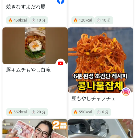
焼きなすよだれ豚
🔥
450
kcal
⏱️
10
分
🔥
120
kcal
⏱️
10
分
豚キムチもやし白滝
豆もやしチャプチェ
🔥
562
kcal
⏱️
20
分
🔥
550
kcal
⏱️
6
分