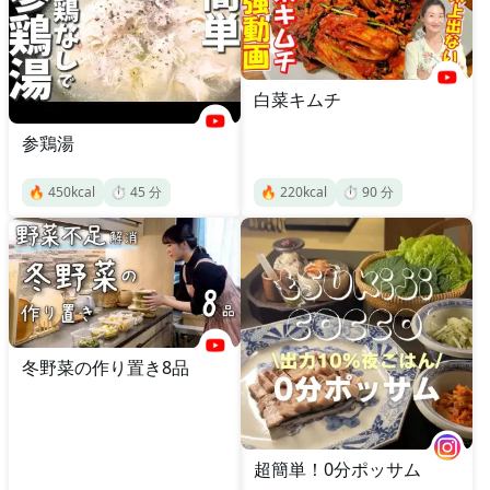
白菜キムチ
参鶏湯
🔥
450
kcal
⏱️
45
分
🔥
220
kcal
⏱️
90
分
冬野菜の作り置き8品
超簡単！0分ポッサム