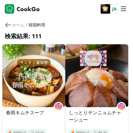
JA
/
ホーム
韓国料理
検索結果: 111
春雨キムチスープ
しっとりヤンニョムチャ
ーシュー
🔥
300
kcal
⏱️
10
分
🔥
365
kcal
⏱️
85
分