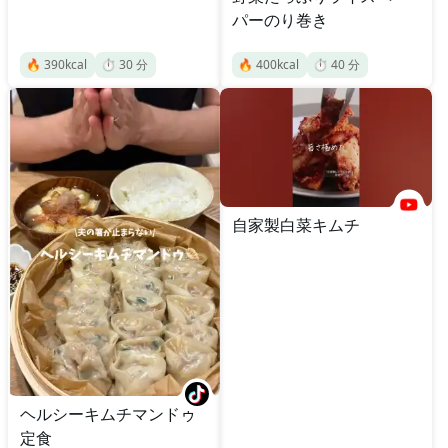
パーのり巻き
🔥
390
kcal
⏱️
30
分
🔥
400
kcal
⏱️
40
分
自家製白菜キムチ
ヘルシーキムチマンドゥ
定食