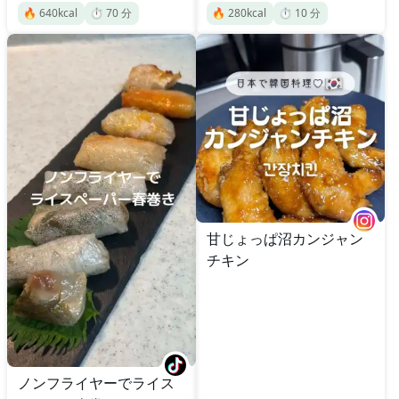
🔥
640
kcal
⏱️
70
分
🔥
280
kcal
⏱️
10
分
甘じょっぱ沼カンジャン
チキン
ノンフライヤーでライス