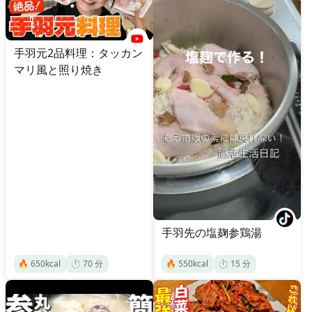
手羽元2品料理：タッカン
マリ風と照り焼き
手羽先の塩麹参鶏湯
🔥
650
kcal
⏱️
70
分
🔥
550
kcal
⏱️
15
分