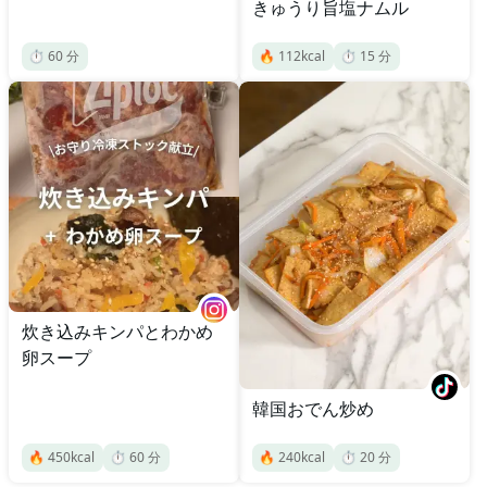
きゅうり旨塩ナムル
⏱️
60
分
🔥
112
kcal
⏱️
15
分
炊き込みキンパとわかめ
卵スープ
韓国おでん炒め
🔥
450
kcal
⏱️
60
分
🔥
240
kcal
⏱️
20
分