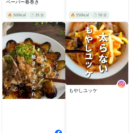
ペーパー春巻き
🔥
500
kcal
⏱️
35
分
🔥
550
kcal
⏱️
50
分
もやしユッケ