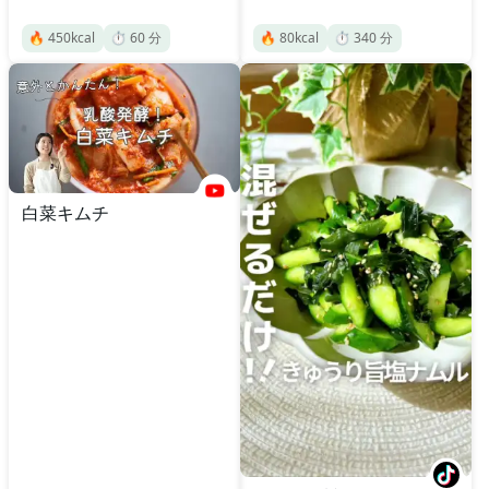
🔥
450
kcal
⏱️
60
分
🔥
80
kcal
⏱️
340
分
白菜キムチ