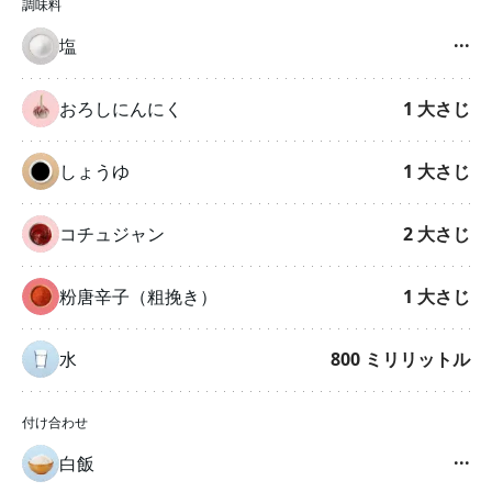
調味料
塩
···
おろしにんにく
1
大さじ
しょうゆ
1
大さじ
コチュジャン
2
大さじ
粉唐辛子（粗挽き）
1
大さじ
水
800
ミリリットル
付け合わせ
白飯
···