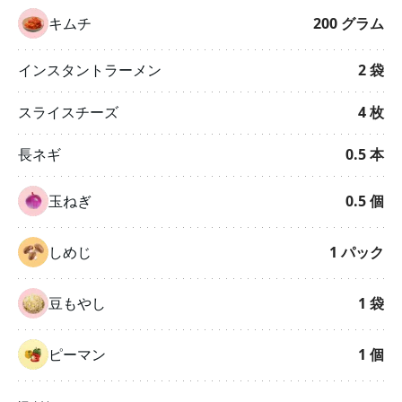
キムチ
200
グラム
インスタントラーメン
2
袋
スライスチーズ
4
枚
長ネギ
0.5
本
玉ねぎ
0.5
個
しめじ
1
パック
豆もやし
1
袋
ピーマン
1
個