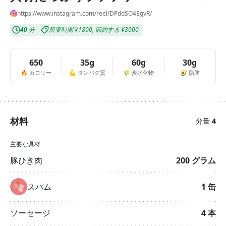
https://www.instagram.com/reel/DPddSO4EgvR/
40
分
所要時間
¥1800
,
節約する
¥3000
650
35g
60g
30g
🔥
カロリー
💪
タンパク質
🌾
炭水化物
🥑
脂肪
材料
分量
4
主要な具材
豚ひき肉
200
グラム
スパム
1
缶
ソーセージ
4
本