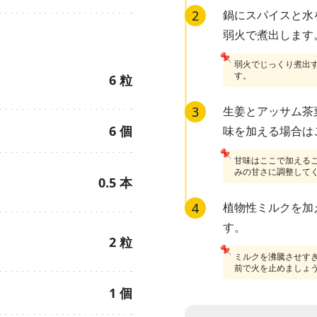
2
鍋にスパイスと水
弱火で煮出します
📌
弱火でじっくり煮出
す。
6
粒
3
生姜とアッサム茶
6
個
味を加える場合は
📌
甘味はここで加える
みの甘さに調整して
0.5
本
4
植物性ミルクを加
す。
2
粒
📌
ミルクを沸騰させす
前で火を止めましょ
1
個