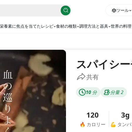
ツール
栄養素に焦点を当てたレシピ
食材の種類
調理方法と器具
世界の料理
スパイシー
共有
10
分
分量
2
120
3g
🔥
カロリー
💪
タンパ