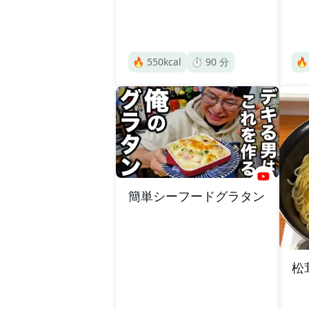
🔥
550
kcal
⏱️
90
分

簡単シーフードグラタン
松