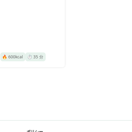
🔥
600
kcal
⏱️
35
分
ポリシー