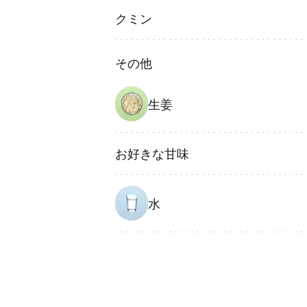
クミン
その他
生姜
お好きな甘味
水