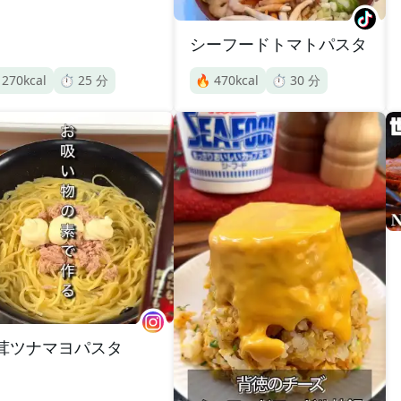
シーフードトマトパスタ

270
kcal
⏱️
25
分
🔥
470
kcal
⏱️
30
分
茸ツナマヨパスタ