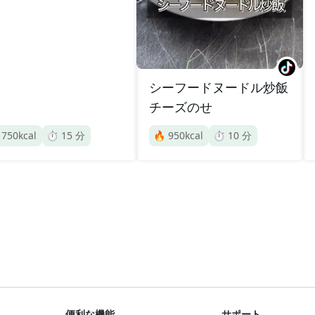
シーフードヌードル炒飯
チーズのせ

750
kcal
⏱️
15
分
🔥
950
kcal
⏱️
10
分
便利な機能
サポート