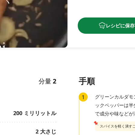
レシピに保存
手順
分量
2
1
グリーンカルダモ
ックペッパーは半
200
ミリリットル
で成分や味などが
📌
スパイスを軽く潰す
2
大さじ