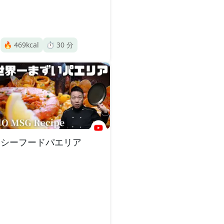
🔥
469
kcal
⏱️
30
分
シーフードパエリア