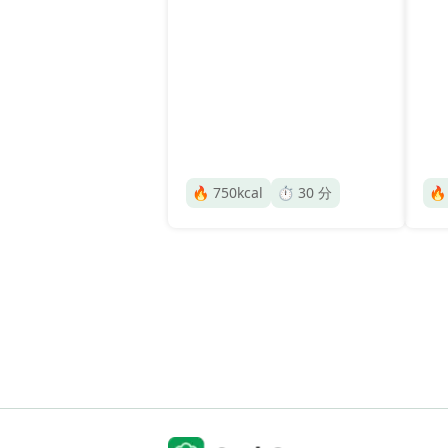
🔥
750
kcal
⏱️
30
分
