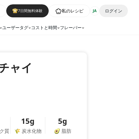
私のレシピ
ログイン
7日間無料体験
JA
ユーザータグ
コストと時間
フレーバー
チャイ
15g
5g
ク質
🌾
炭水化物
🥑
脂肪