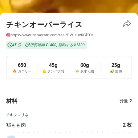
チキンオーバーライス
https://www.instagram.com/reel/DW_auVRGlTD/
45
分
所要時間
¥1400
,
節約する
¥1800
650
45g
60g
25g
🔥
カロリー
💪
タンパク質
🌾
炭水化物
🥑
脂肪
材料
分量
2
チキンマリネ
鶏もも肉
2
枚