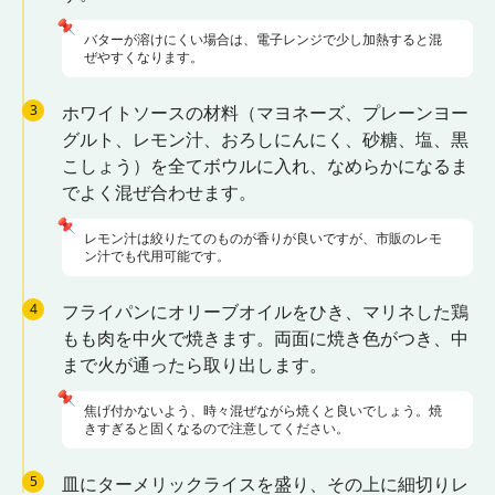
📌
バターが溶けにくい場合は、電子レンジで少し加熱すると混
ぜやすくなります。
3
ホワイトソースの材料（マヨネーズ、プレーンヨー
グルト、レモン汁、おろしにんにく、砂糖、塩、黒
こしょう）を全てボウルに入れ、なめらかになるま
でよく混ぜ合わせます。
📌
レモン汁は絞りたてのものが香りが良いですが、市販のレモ
ン汁でも代用可能です。
4
フライパンにオリーブオイルをひき、マリネした鶏
もも肉を中火で焼きます。両面に焼き色がつき、中
まで火が通ったら取り出します。
📌
焦げ付かないよう、時々混ぜながら焼くと良いでしょう。焼
きすぎると固くなるので注意してください。
5
皿にターメリックライスを盛り、その上に細切りレ