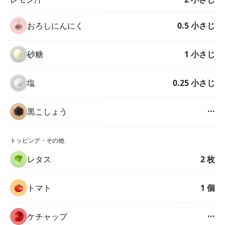
おろしにんにく
0.5
小さじ
砂糖
1
小さじ
塩
0.25
小さじ
黒こしょう
···
トッピング・その他
レタス
2
枚
トマト
1
個
ケチャップ
···