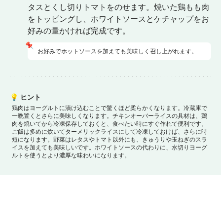
タスとくし切りトマトをのせます。焼いた鶏もも肉
をトッピングし、ホワイトソースとケチャップをお
好みの量かければ完成です。
📌
お好みでホットソースを加えても美味しく召し上がれます。
💡
ヒント
鶏肉はヨーグルトに漬け込むことで驚くほど柔らかくなります。冷蔵庫で
一晩置くとさらに美味しくなります。
チキンオーバーライスの具材は、鶏
肉を焼いてから冷凍保存しておくと、食べたい時にすぐ作れて便利です。
ご飯は多めに炊いてターメリックライスにして冷凍しておけば、さらに時
短になります。
野菜はレタスやトマト以外にも、きゅうりや玉ねぎのスラ
イスを加えても美味しいです。
ホワイトソースの代わりに、水切りヨーグ
ルトを使うとより濃厚な味わいになります。