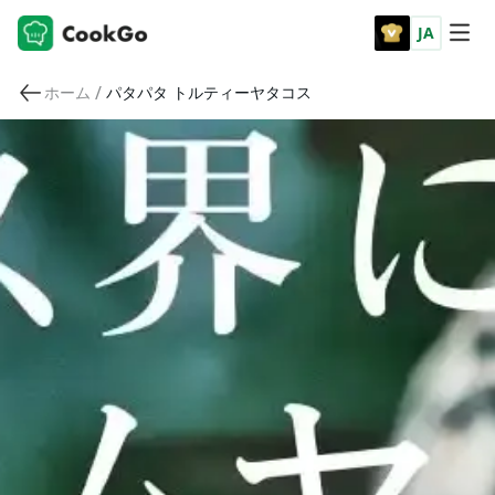
JA
/
ホーム
パタパタ トルティーヤタコス