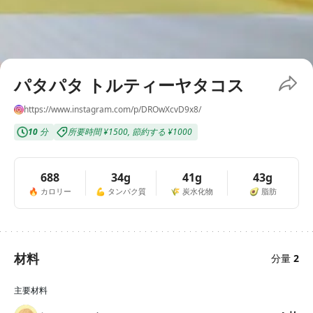
パタパタ トルティーヤタコス
https://www.instagram.com/p/DROwXcvD9x8/
10
分
所要時間
¥1500
,
節約する
¥1000
688
34g
41g
43g
🔥
カロリー
💪
タンパク質
🌾
炭水化物
🥑
脂肪
材料
分量
2
主要材料