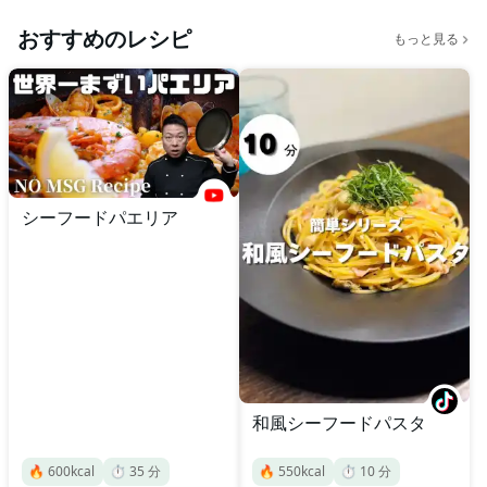
おすすめのレシピ
もっと見る
シーフードパエリア
和風シーフードパスタ
🔥
600
kcal
⏱️
35
分
🔥
550
kcal
⏱️
10
分