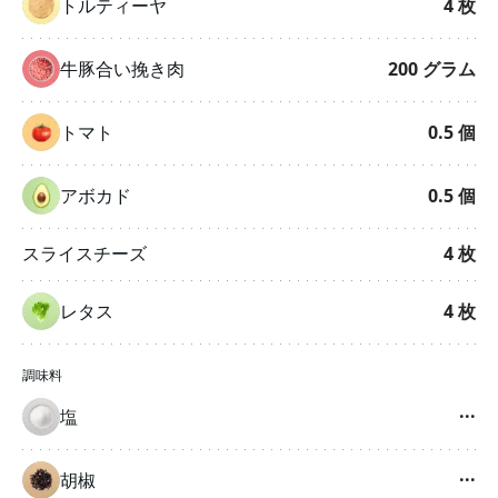
トルティーヤ
4
枚
牛豚合い挽き肉
200
グラム
トマト
0.5
個
アボカド
0.5
個
スライスチーズ
4
枚
レタス
4
枚
調味料
塩
···
胡椒
···