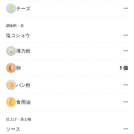
チーズ
···
調味料・衣
塩コショウ
···
薄力粉
···
卵
1
個
パン粉
···
食用油
···
仕上げ・添え物
ソース
···