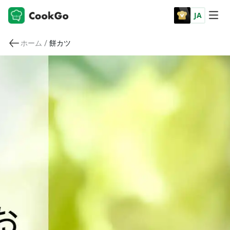
JA
/
ホーム
餅カツ