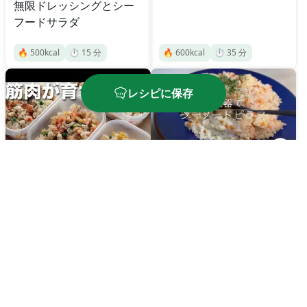
無限ドレッシングとシー
フードサラダ
🔥
500
kcal
⏱️
15
分
🔥
600
kcal
⏱️
35
分
レシピに保存
炊飯器シーフードピラフ
シーフードピラフ
🔥
448.7
kcal
⏱️
103
分
🔥
400
kcal
⏱️
50
分