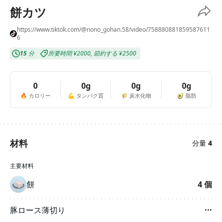
餅カツ
https://www.tiktok.com/@nono_gohan.58/video/758880881859587611
6
15
分
所要時間
¥2000
,
節約する
¥2500
0
0g
0g
0g
🔥
カロリー
💪
タンパク質
🌾
炭水化物
🥑
脂肪
材料
分量
4
主要材料
餅
4
個
豚ロース薄切り
···