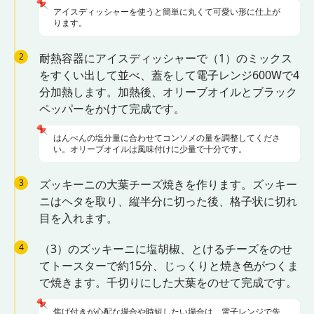
📌
アイスディッシャーを使うと簡単に丸くて可愛い形に仕上が
ります。
2
耐熱容器にアイスディッシャーで（1）のミックス
をすくい出して並べ、蓋をして電子レンジ600Wで4
分加熱します。加熱後、オリーブオイルとブラック
ペッパーをかけて完成です。
📌
はんぺんの塩分量に合わせてコンソメの量を調整してくださ
い。オリーブオイルは風味付けに少量で十分です。
3
ズッキーニの大葉チーズ焼きを作ります。ズッキー
ニはヘタを取り、縦半分に切った後、格子状に切れ
目を入れます。
4
（3）のズッキーニに塩胡椒、とけるチーズをのせ
てトースターで約15分、じっくりと焼き色がつくま
で焼きます。千切りにした大葉をのせて完成です。
📌
焦げ付きが心配な場合や時短したい場合は、電子レンジで先