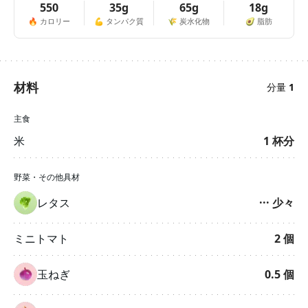
550
35g
65g
18g
🔥
カロリー
💪
タンパク質
🌾
炭水化物
🥑
脂肪
材料
分量
1
主食
米
1
杯分
野菜・その他具材
レタス
···
少々
ミニトマト
2
個
玉ねぎ
0.5
個