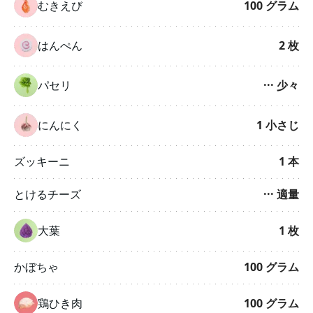
むきえび
100
グラム
はんぺん
2
枚
パセリ
···
少々
にんにく
1
小さじ
ズッキーニ
1
本
とけるチーズ
···
適量
大葉
1
枚
かぼちゃ
100
グラム
鶏ひき肉
100
グラム