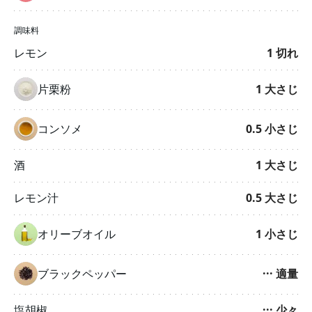
調味料
レモン
1
切れ
片栗粉
1
大さじ
コンソメ
0.5
小さじ
酒
1
大さじ
レモン汁
0.5
大さじ
オリーブオイル
1
小さじ
ブラックペッパー
···
適量
塩胡椒
···
少々