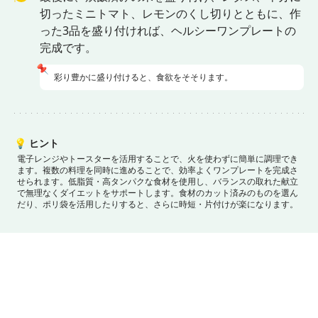
切ったミニトマト、レモンのくし切りとともに、作
った3品を盛り付ければ、ヘルシーワンプレートの
完成です。
📌
彩り豊かに盛り付けると、食欲をそそります。
💡
ヒント
電子レンジやトースターを活用することで、火を使わずに簡単に調理でき
ます。
複数の料理を同時に進めることで、効率よくワンプレートを完成さ
せられます。
低脂質・高タンパクな食材を使用し、バランスの取れた献立
で無理なくダイエットをサポートします。
食材のカット済みのものを選ん
だり、ポリ袋を活用したりすると、さらに時短・片付けが楽になります。