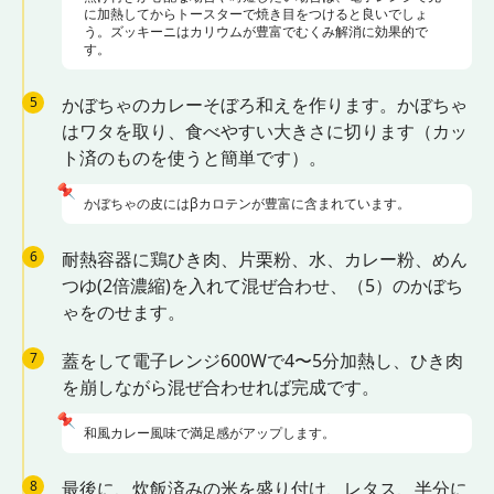
に加熱してからトースターで焼き目をつけると良いでしょ
う。ズッキーニはカリウムが豊富でむくみ解消に効果的で
す。
5
かぼちゃのカレーそぼろ和えを作ります。かぼちゃ
はワタを取り、食べやすい大きさに切ります（カッ
ト済のものを使うと簡単です）。
📌
かぼちゃの皮にはβカロテンが豊富に含まれています。
6
耐熱容器に鶏ひき肉、片栗粉、水、カレー粉、めん
つゆ(2倍濃縮)を入れて混ぜ合わせ、（5）のかぼち
ゃをのせます。
7
蓋をして電子レンジ600Wで4〜5分加熱し、ひき肉
を崩しながら混ぜ合わせれば完成です。
📌
和風カレー風味で満足感がアップします。
8
最後に、炊飯済みの米を盛り付け、レタス、半分に