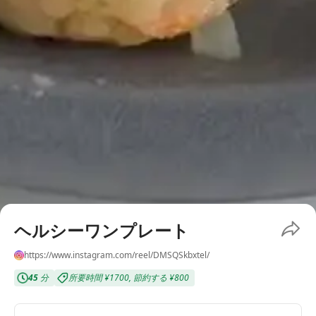
ヘルシーワンプレート
https://www.instagram.com/reel/DMSQSkbxtel/
45
分
所要時間
¥1700
,
節約する
¥800