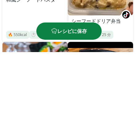
シーフードドリア弁当
レシピに保存
🔥
550
kcal
⏱️
10
分
🔥
540
kcal
⏱️
25
分
シーフードカレーライス
シーフードドリア