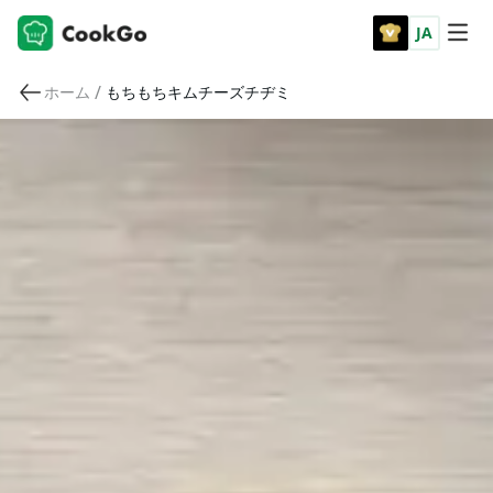
JA
/
ホーム
もちもちキムチーズチヂミ