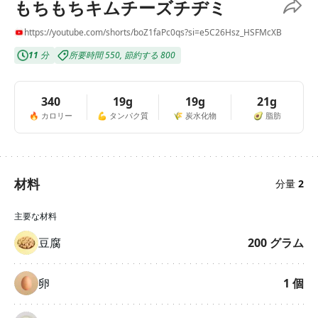
もちもちキムチーズチヂミ
https://youtube.com/shorts/boZ1faPc0qs?si=e5C26Hsz_HSFMcXB
11
分
所要時間
550
,
節約する
800
340
19g
19g
21g
🔥
カロリー
💪
タンパク質
🌾
炭水化物
🥑
脂肪
材料
分量
2
主要な材料
豆腐
200
グラム
卵
1
個