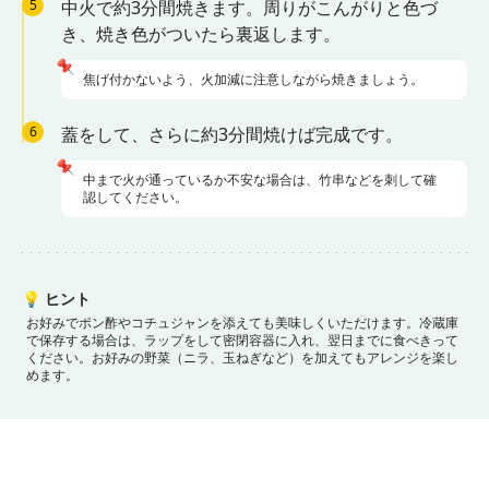
5
中火で約3分間焼きます。周りがこんがりと色づ
き、焼き色がついたら裏返します。
📌
焦げ付かないよう、火加減に注意しながら焼きましょう。
6
蓋をして、さらに約3分間焼けば完成です。
📌
中まで火が通っているか不安な場合は、竹串などを刺して確
認してください。
💡
ヒント
お好みでポン酢やコチュジャンを添えても美味しくいただけます。
冷蔵庫
で保存する場合は、ラップをして密閉容器に入れ、翌日までに食べきって
ください。
お好みの野菜（ニラ、玉ねぎなど）を加えてもアレンジを楽し
めます。