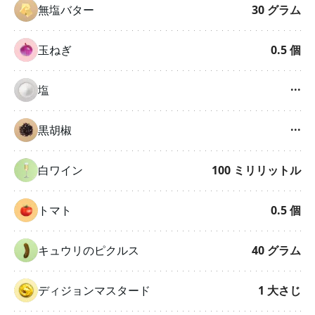
無塩バター
30
グラム
玉ねぎ
0.5
個
塩
···
黒胡椒
···
白ワイン
100
ミリリットル
トマト
0.5
個
キュウリのピクルス
40
グラム
ディジョンマスタード
1
大さじ