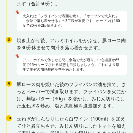
ます（合計60分）。
📌
火入れは「フライパンで表面を焼く」「オーブンで火入れ」
「余熱で落ち着かせる」の3工程が重要です。オーブンは160
度で30分を2回焼きます。
8
焼き上がり後、アルミホイルをかぶせ、豚ロース肉
を30分休ませて肉汁を落ち着かせます。
📌
アルミホイルで休ませる間に余熱で火が通り、中心温度が65
度で15分キープされる状態を目指しましょう。これにより厚
生労働省の加熱殺菌基準を満たします。
9
豚ロース肉を焼いた後のフライパンの油を捨て、さ
っとペーパーで拭き取ります。フライパンを火にか
け、無塩バター（30g）を溶かし、みじん切りにし
た玉ねぎを炒め、塩と黒胡椒を適量加えます。
10
玉ねぎがしんなりしたら白ワイン（100ml）を加え
てひと煮立ちさせ、みじん切りにしたトマトを加え