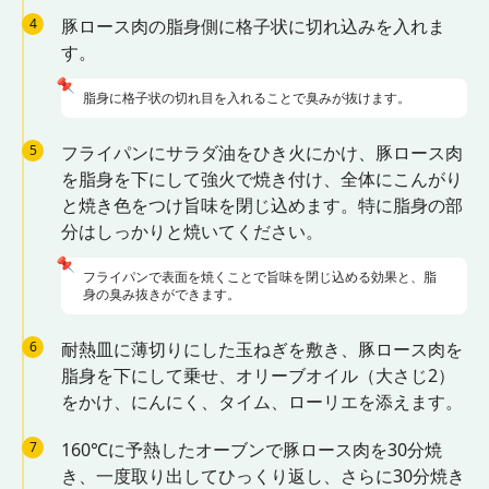
4
豚ロース肉の脂身側に格子状に切れ込みを入れま
す。
📌
脂身に格子状の切れ目を入れることで臭みが抜けます。
5
フライパンにサラダ油をひき火にかけ、豚ロース肉
を脂身を下にして強火で焼き付け、全体にこんがり
と焼き色をつけ旨味を閉じ込めます。特に脂身の部
分はしっかりと焼いてください。
📌
フライパンで表面を焼くことで旨味を閉じ込める効果と、脂
身の臭み抜きができます。
6
耐熱皿に薄切りにした玉ねぎを敷き、豚ロース肉を
脂身を下にして乗せ、オリーブオイル（大さじ2）
をかけ、にんにく、タイム、ローリエを添えます。
7
160℃に予熱したオーブンで豚ロース肉を30分焼
き、一度取り出してひっくり返し、さらに30分焼き