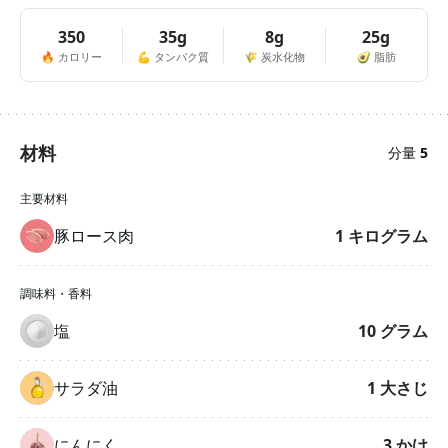
350
35g
8g
25g
🔥
カロリー
💪
タンパク質
🌾
炭水化物
🥑
脂肪
材料
分量
5
主要材料
豚ロース肉
1
キログラム
調味料・香料
塩
10
グラム
サラダ油
1
大さじ
にんにく
3
かけ