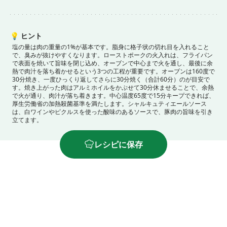
💡
ヒント
塩の量は肉の重量の1%が基本です。
脂身に格子状の切れ目を入れること
で、臭みが抜けやすくなります。
ローストポークの火入れは、フライパン
で表面を焼いて旨味を閉じ込め、オーブンで中心まで火を通し、最後に余
熱で肉汁を落ち着かせるという3つの工程が重要です。
オーブンは160度で
30分焼き、一度ひっくり返してさらに30分焼く（合計60分）のが目安で
す。
焼き上がった肉はアルミホイルをかぶせて30分休ませることで、余熱
で火が通り、肉汁が落ち着きます。中心温度65度で15分キープできれば、
厚生労働省の加熱殺菌基準を満たします。
シャルキュティエールソース
は、白ワインやピクルスを使った酸味のあるソースで、豚肉の旨味を引き
立てます。
レシピに保存
おすすめのレシピ
もっと見る