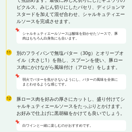
て煮詰めます。最後にみじん切りにしたキュウリの
ピクルス、みじん切りにしたパセリ、ディジョンマ
スタードを加えて混ぜ合わせ、シャルキュティエー
ルソースを完成させます。
📌
シャルキュティエールソースは酸味を効かせたソースで、豚
肉はもちろん白身魚にも合います。
11
別のフライパンで無塩バター（30g）とオリーブオ
イル（大さじ1）を熱し、スプーンを使い、豚ロー
ス肉にかけながら風味付け（アロゼ）をします。
📌
弱火でバターを焦がさないようにし、バターの風味を全体に
まとわせるような感じです。
12
豚ロース肉を好みの厚さにカットし、盛り付けてシ
ャルキュティエールソースをたっぷりとかけます。
お好みで仕上げに黒胡椒をかけても良いでしょう。
📌
白ワインと一緒に楽しむのがおすすめです。