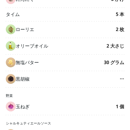
タイム
5
本
ローリエ
2
枚
オリーブオイル
2
大さじ
無塩バター
30
グラム
黒胡椒
···
野菜
玉ねぎ
1
個
シャルキュティエールソース