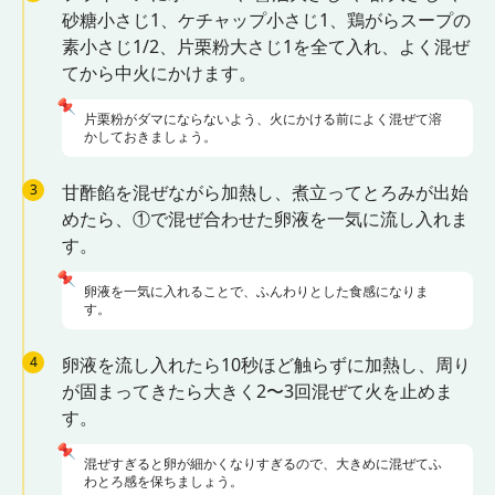
砂糖小さじ1、ケチャップ小さじ1、鶏がらスープの
素小さじ1/2、片栗粉大さじ1を全て入れ、よく混ぜ
てから中火にかけます。
📌
片栗粉がダマにならないよう、火にかける前によく混ぜて溶
かしておきましょう。
3
甘酢餡を混ぜながら加熱し、煮立ってとろみが出始
めたら、①で混ぜ合わせた卵液を一気に流し入れま
す。
📌
卵液を一気に入れることで、ふんわりとした食感になりま
す。
4
卵液を流し入れたら10秒ほど触らずに加熱し、周り
が固まってきたら大きく2〜3回混ぜて火を止めま
す。
📌
混ぜすぎると卵が細かくなりすぎるので、大きめに混ぜてふ
わとろ感を保ちましょう。