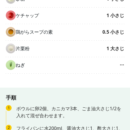
ケチャップ
1
小さじ
鶏がらスープの素
0.5
小さじ
片栗粉
1
大さじ
ねぎ
···
手順
1
ボウルに卵2個、カニカマ3本、ごま油大さじ1/2を
入れて混ぜ合わせます。
2
フライパンに水200ml、醤油大さじ1、酢大さじ1、