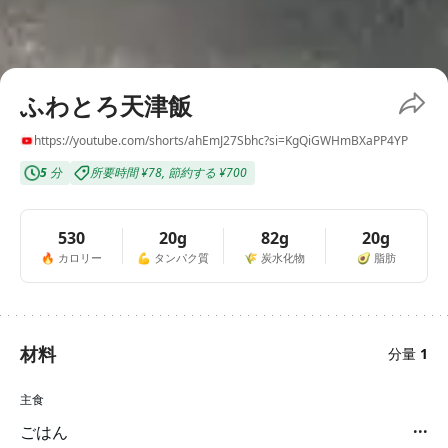
ふわとろ天津飯
https://youtube.com/shorts/ahEmJ27Sbhc?si=KgQiGWHmBXaPP4YP
5
分
所要時間
¥78
,
節約する
¥700
530
20g
82g
20g
🔥
カロリー
💪
タンパク質
🌾
炭水化物
🥑
脂肪
材料
分量
1
主食
ごはん
···