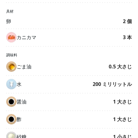
具材
卵
2
個
カニカマ
3
本
調味料
ごま油
0.5
大さじ
水
200
ミリリットル
醤油
1
大さじ
酢
1
大さじ
砂糖
1
小さじ