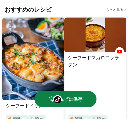
おすすめのレシピ
もっと見る
シーフードマカロニグラ
タン
レシピに保存
シーフードドリア
🔥
600
kcal
⏱️
65
分
🔥
580
kcal
⏱️
35
分