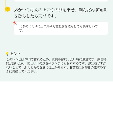
5
温かいごはんの上に④の卵を乗せ、刻んだねぎ適量
を散らしたら完成です。
📌
ねぎの代わりに三つ葉や万能ねぎを散らしても美味しいで
す。
💡
ヒント
このレシピは78円で作れるため、食費を節約したい時に最適です。
調理時
間が短いため、忙しい日の夕食やランチにもおすすめです。
卵は混ぜすぎ
ないことで、ふわとろの食感に仕上がります。
甘酢餡はお好みの酸味や甘
さに調整してください。