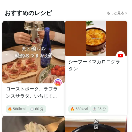
おすすめのレシピ
もっと見る
シーフードマカロニグラ
タン
ローストポーク、ラフラ
ンスサラダ、いちじくカ
ナッペ
🔥
580
kcal
⏱️
60
分
🔥
580
kcal
⏱️
35
分