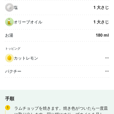
塩
1
大さじ
オリーブオイル
1
大さじ
お湯
180
ml
トッピング
カットレモン
···
パクチー
···
手順
1
ラムチョップを焼きます。焼き色がついたら一度皿