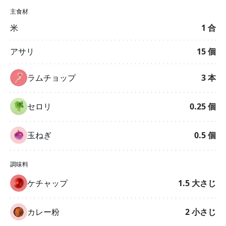
主食材
米
1
合
アサリ
15
個
ラムチョップ
3
本
セロリ
0.25
個
玉ねぎ
0.5
個
調味料
ケチャップ
1.5
大さじ
カレー粉
2
小さじ