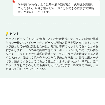
📌
米が焦げ付かないように時々底を混ぜるか、火加減を調整し
てください。水分が飛んだら、おこげができる程度まで加熱
すると美味しくなります。
💡
ヒント
クラフトビール「インドの青鬼」との相性は抜群です。ラムの独特な風味
とカレー粉のスパイシーさが、ビールの苦味と香りを引き立てます。
キャ
ンプ飯として手軽に楽しむために、野菜は事前にカットしておくことをお
すすめします。
一つの鍋で調理できるワンポットレシピなので、洗い物が
少なく、アウトドアでの調理に最適です。
ラムチョップは焼きすぎると硬
くなるので、香ばしく焼き色をつけたら早めに取り出し、最後に米と一緒
に蒸し焼きにすることで柔らかく仕上がります。
残ったパエリアは、翌日
のランチやおつまみとしても美味しくいただけます。冷蔵庫で保存し、温
め直して召し上がってください。