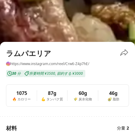
ラムパエリア
https://www.instagram.com/reel/Crw6-Z4p7hE/
30
分
所要時間
¥3500
,
節約する
¥3000
1075
87g
60g
46g
🔥
カロリー
💪
タンパク質
🌾
炭水化物
🥑
脂肪
材料
分量
2