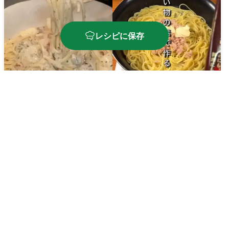
レシピに保存
松茸ツナマヨパスタ
シーフードクリームパス
タ
🔥
700
kcal
⏱️
35
分
🔥
750
kcal
⏱️
15
分