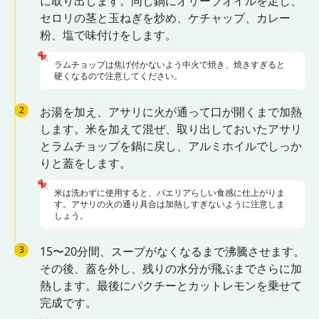
に取り出します。同じ鍋にオリーブオイルを足し、
セロリの茎と玉ねぎを炒め、ケチャップ、カレー
粉、塩で味付けをします。
📌
ラムチョップは焦げ付かないよう中火で焼き、焼きすぎると
硬くなるので注意してください。
2
お湯を加え、アサリに火が通って口が開くまで加熱
します。米を加えて混ぜ、取り出しておいたアサリ
とラムチョップを鍋に戻し、アルミホイルでしっか
りと蓋をします。
📌
米は洗わずに使用すると、パエリアらしい食感に仕上がりま
す。アサリの火の通り具合は加熱しすぎないように注意しま
しょう。
3
15〜20分間、スープがなくなるまで沸騰させます。
その後、蓋を外し、残りの水分が飛ぶまでさらに加
熱します。最後にパクチーとカットレモンを乗せて
完成です。