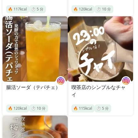
🔥
117
kcal
⏱️
5
分
🔥
120
kcal
⏱️
10
分
腸活ソーダ（テパチェ）
喫茶店のシンプルなチャ
イ
🔥
120
kcal
⏱️
10
分
🔥
115
kcal
⏱️
5
分