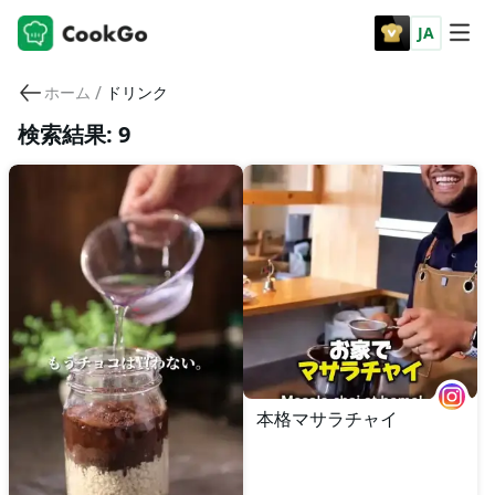
JA
/
ホーム
ドリンク
検索結果: 9
本格マサラチャイ