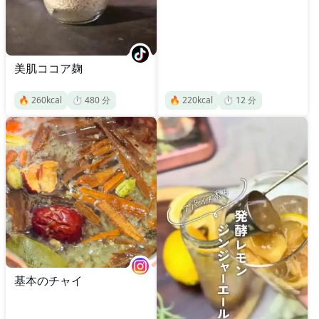
美肌ココア麹
🔥
260
kcal
⏱️
480
分
🔥
220
kcal
⏱️
12
分
基本のチャイ