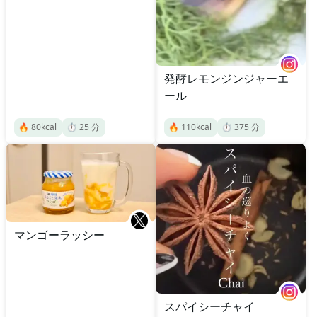
発酵レモンジンジャーエ
ール
🔥
80
kcal
⏱️
25
分
🔥
110
kcal
⏱️
375
分
マンゴーラッシー
スパイシーチャイ