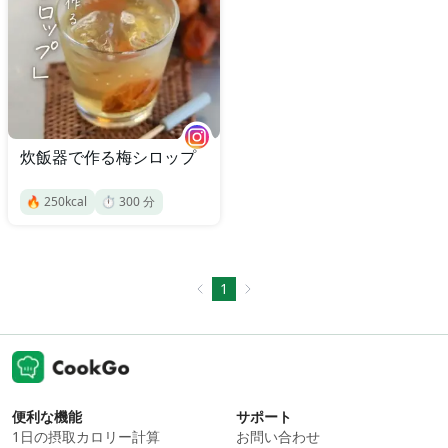
炊飯器で作る梅シロップ
🔥
250
kcal
⏱️
300
分
1
便利な機能
サポート
1日の摂取カロリー計算
お問い合わせ