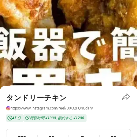
タンドリーチキン
https://www.instagram.com/reel/DXO2FQnCd1h/
45
分
所要時間
¥1000
,
節約する
¥1200