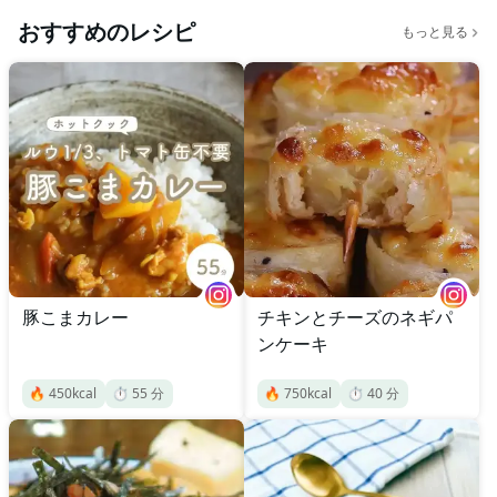
おすすめのレシピ
もっと見る
豚こまカレー
チキンとチーズのネギパ
ンケーキ
🔥
450
kcal
⏱️
55
分
🔥
750
kcal
⏱️
40
分