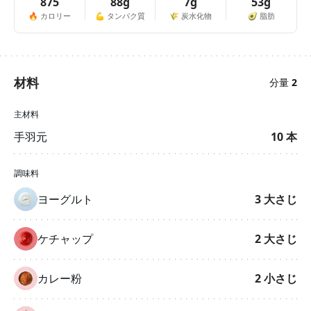
875
88g
7g
53g
🔥
カロリー
💪
タンパク質
🌾
炭水化物
🥑
脂肪
材料
分量
2
主材料
手羽元
10
本
調味料
ヨーグルト
3
大さじ
ケチャップ
2
大さじ
カレー粉
2
小さじ