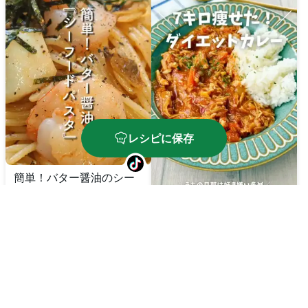
レシピに保存
簡単！バター醤油のシー
フードパスタ
ダイエットカレー
🔥
515
kcal
⏱️
35
分
🔥
188
kcal
⏱️
60
分