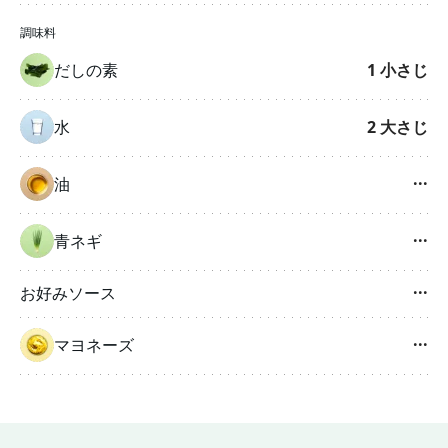
調味料
だしの素
1
小さじ
水
2
大さじ
油
···
青ネギ
···
お好みソース
···
マヨネーズ
···