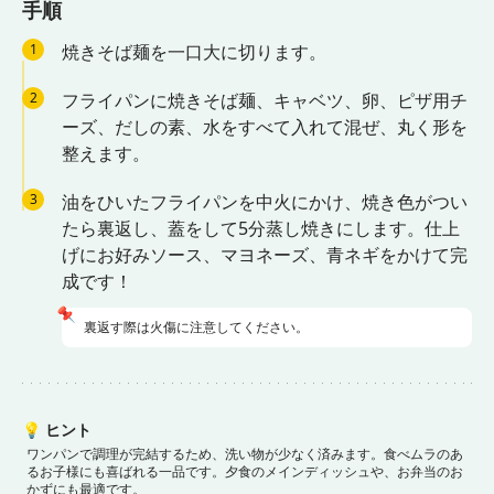
手順
1
焼きそば麺を一口大に切ります。
2
フライパンに焼きそば麺、キャベツ、卵、ピザ用チ
ーズ、だしの素、水をすべて入れて混ぜ、丸く形を
整えます。
3
油をひいたフライパンを中火にかけ、焼き色がつい
たら裏返し、蓋をして5分蒸し焼きにします。仕上
げにお好みソース、マヨネーズ、青ネギをかけて完
成です！
📌
裏返す際は火傷に注意してください。
💡
ヒント
ワンパンで調理が完結するため、洗い物が少なく済みます。
食べムラのあ
るお子様にも喜ばれる一品です。
夕食のメインディッシュや、お弁当のお
かずにも最適です。