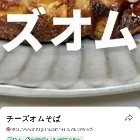
チーズオムそば
https://www.instagram.com/reel/DWBKhV8k9tf/
15
分
所要時間
¥510
,
節約する
¥590