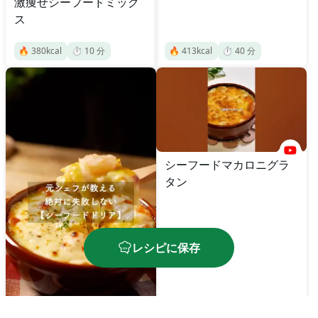
激痩せシーフードミック
ス
🔥
380
kcal
⏱️
10
分
🔥
413
kcal
⏱️
40
分
シーフードマカロニグラ
タン
レシピに保存