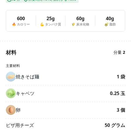
600
25g
60g
40g
🔥
カロリー
💪
タンパク質
🌾
炭水化物
🥑
脂肪
材料
分量
2
主要材料
焼きそば麺
1
袋
キャベツ
0.25
玉
卵
3
個
ピザ用チーズ
50
グラム