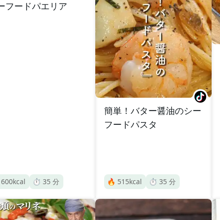
ーフードパエリア
簡単！バター醤油のシー
フードパスタ

600
kcal
⏱️
35
分
🔥
515
kcal
⏱️
35
分