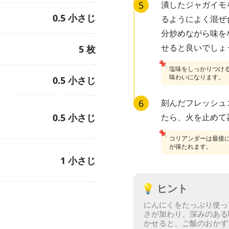
5
潰したジャガイモ
0.5
小さじ
るようによく混ぜ
分炒めながら味を
せると良いでしょ
5
枚
📌
塩味をしっかりつけ
味わいになります。
0.5
小さじ
6
刻んだフレッシュ
0.5
小さじ
たら、火を止めて
📌
コリアンダーは最後
が保たれます。
1
小さじ
💡
ヒント
にんにくをたっぷり使っ
さが加わり、深みのある
かせると、ご飯のおかず