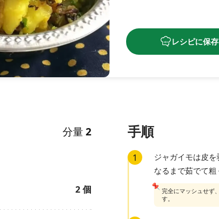
レシピに保存
手順
分量
2
1
ジャガイモは皮を
なるまで茹でて粗
📌
2
個
完全にマッシュせず
す。