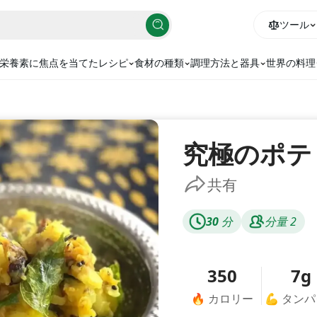
ツール
栄養素に焦点を当てたレシピ
食材の種類
調理方法と器具
世界の料理
究極のポテ
共有
30
分
分量
2
350
7g
🔥
カロリー
💪
タンパ