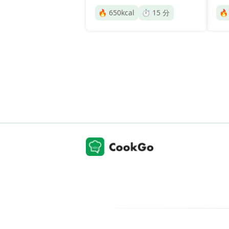
🔥
650
kcal
⏱️
15
分
