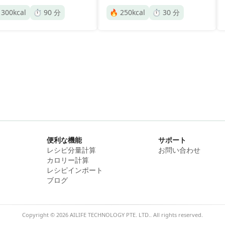

300
kcal
⏱️
90
分
🔥
250
kcal
⏱️
30
分
便利な機能
サポート
レシピ分量計算
お問い合わせ
カロリー計算
レシピインポート
ブログ
Copyright © 2026 AILIFE TECHNOLOGY PTE. LTD.. All rights reserved.