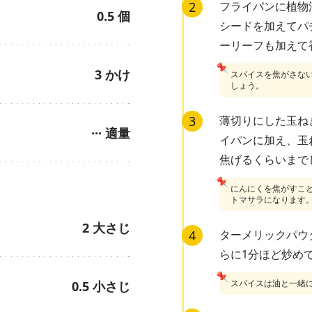
2
フライパンに植物
0.5
個
シードを加えてパ
ーリーフも加えて
📌
3
かけ
スパイスを焦がさな
しょう。
3
薄切りにした玉ね
···
適量
イパンに加え、玉
焦げるくらいまで
📌
にんにくを焦がすこ
トマサラになります
2
大さじ
4
ターメリックパウ
らに1分ほど炒め
📌
スパイスは油と一緒
0.5
小さじ