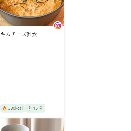
キムチーズ雑炊
🔥
380
kcal
⏱️
15
分