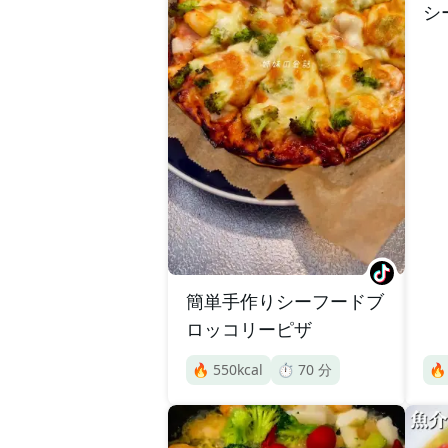
シ
簡単手作りシーフードブ
ロッコリーピザ
🔥
550
kcal
⏱️
70
分
