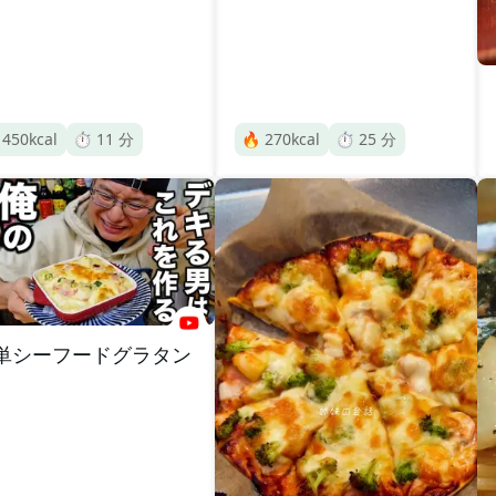

450
kcal
⏱️
11
分
🔥
270
kcal
⏱️
25
分
単シーフードグラタン