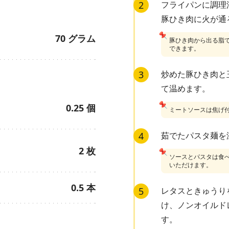
2
フライパンに調理
豚ひき肉に火が通
📌
70
グラム
豚ひき肉から出る脂
できます。
3
炒めた豚ひき肉と
て温めます。
📌
0.25
個
ミートソースは焦げ
4
茹でたパスタ麺を
2
枚
📌
ソースとパスタは食
いただけます。
0.5
本
5
レタスときゅうり
け、ノンオイルド
す。