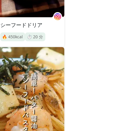
シーフードドリア
🔥
450
kcal
⏱️
20
分