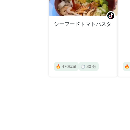
シーフードトマトパスタ
🔥
470
kcal
⏱️
30
分
