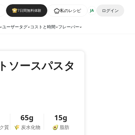
私のレシピ
ログイン
7日間無料体験
JA
ユーザータグ
コストと時間
フレーバー
トソースパスタ
65g
15g
ク質
🌾
炭水化物
🥑
脂肪