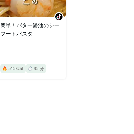
簡単！バター醤油のシー
フードパスタ
🔥
515
kcal
⏱️
35
分