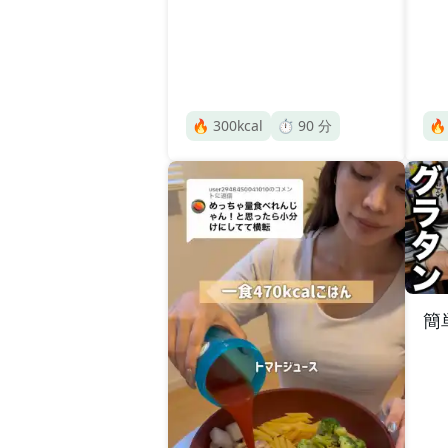
🔥
300
kcal
⏱️
90
分

簡