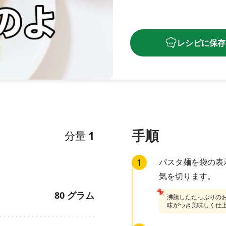
レシピに保存
手順
分量
1
1
パスタ麺を袋の表
気を切ります。
📌
80
グラム
沸騰したたっぷりの
味がつき美味しく仕