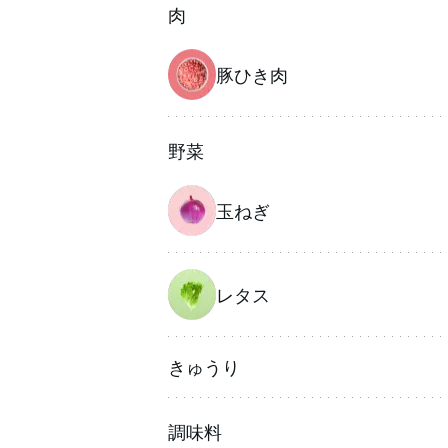
肉
豚ひき肉
野菜
玉ねぎ
レタス
きゅうり
調味料