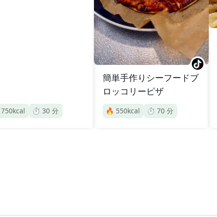
簡単手作りシーフードブ
ロッコリーピザ

750
kcal
⏱️
30
分
🔥
550
kcal
⏱️
70
分