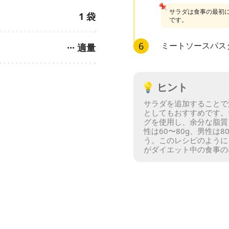
📌
サラダは食事の最初
1
袋
です。
6
ミートソースパス
···
適量
💡
ヒント
サラダを追加することで
としてもおすすめです。
グを使用し、余分な脂質
性は60〜80g、男性は
う。
このレシピのように
がダイエット中の食事の