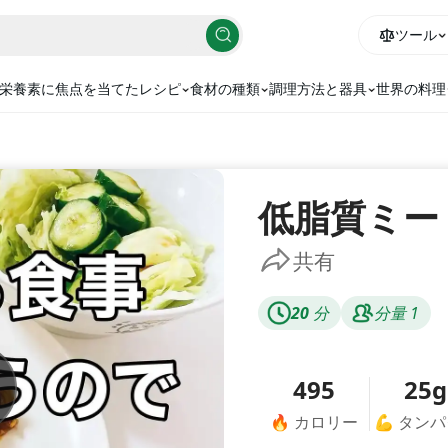
ツール
栄養素に焦点を当てたレシピ
食材の種類
調理方法と器具
世界の料理
低脂質ミー
共有
20
分
分量
1
495
25g
🔥
カロリー
💪
タンパ