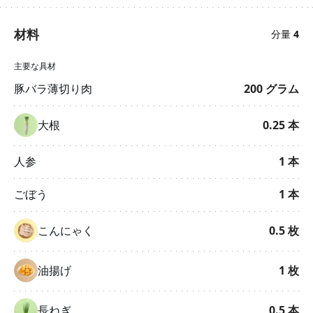
材料
分量
4
主要な具材
豚バラ薄切り肉
200
グラム
大根
0.25
本
人参
1
本
ごぼう
1
本
こんにゃく
0.5
枚
油揚げ
1
枚
長ねぎ
0.5
本