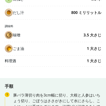
だし汁
800
ミリリットル
調味料
味噌
3.5
大さじ
ごま油
1
大さじ
料理酒
1
大さじ
手順
1
豚バラ薄切り肉を3cm幅に切り、大根と人参はいち
ょう切り、ごぼうはささがきにして水にさらし、こ