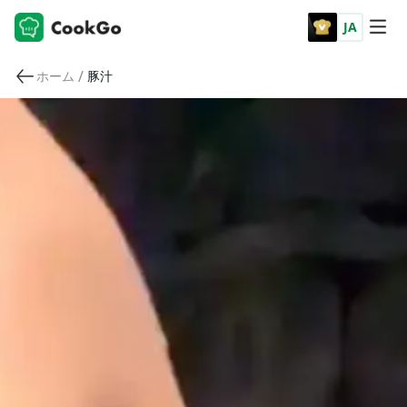
JA
/
ホーム
豚汁