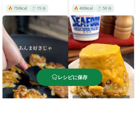
🔥
750
kcal
⏱️
15
分
🔥
400
kcal
⏱️
50
分
レシピに保存
お弁当に！シーフードと
シーフードヌードル炒飯