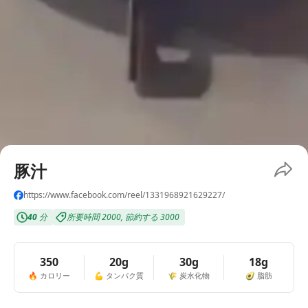
豚汁
https://www.facebook.com/reel/1331968921629227/
40
分
所要時間
2000
,
節約する
3000
350
20g
30g
18g
🔥
カロリー
💪
タンパク質
🌾
炭水化物
🥑
脂肪