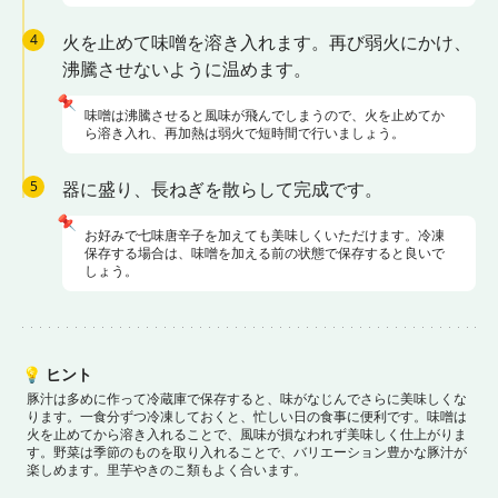
4
火を止めて味噌を溶き入れます。再び弱火にかけ、
沸騰させないように温めます。
📌
味噌は沸騰させると風味が飛んでしまうので、火を止めてか
ら溶き入れ、再加熱は弱火で短時間で行いましょう。
5
器に盛り、長ねぎを散らして完成です。
📌
お好みで七味唐辛子を加えても美味しくいただけます。冷凍
保存する場合は、味噌を加える前の状態で保存すると良いで
しょう。
💡
ヒント
豚汁は多めに作って冷蔵庫で保存すると、味がなじんでさらに美味しくな
ります。一食分ずつ冷凍しておくと、忙しい日の食事に便利です。
味噌は
火を止めてから溶き入れることで、風味が損なわれず美味しく仕上がりま
す。
野菜は季節のものを取り入れることで、バリエーション豊かな豚汁が
楽しめます。里芋やきのこ類もよく合います。