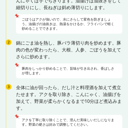
んにゃくは手でちぎります。油揚げは油抜きをして
細切りにし、長ねぎは斜め薄切りにします。
📌
ごぼうはアクが強いので、水にさらして変色を防ぎましょ
う。油揚げの油抜きは、熱湯をかけるか、フライパンで軽く
炒めることでできます。
2
鍋にごま油を熱し、豚バラ薄切り肉を炒めます。豚
肉の色が変わったら、大根、人参、ごぼうを加えて
さらに炒めます。
📌
豚肉をしっかり炒めることで、旨味が引き出され、香ばしさ
が増します。
3
全体に油が回ったら、だし汁と料理酒を加えて煮立
たせます。アクを取り除き、こんにゃく、油揚げを
加えて、野菜が柔らかくなるまで10分ほど煮込みま
す。
📌
アクを丁寧に取り除くことで、澄んだ美味しいだしになりま
す。野菜の硬さは好みで調整してください。