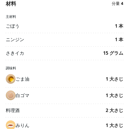
材料
分量
4
主材料
ごぼう
1
本
ニンジン
1
本
さきイカ
15
グラム
調味料
ごま油
1
大さじ
白ゴマ
1
大さじ
料理酒
2
大さじ
みりん
1
大さじ