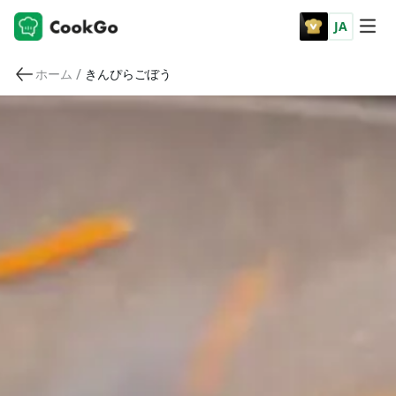
JA
/
ホーム
きんぴらごぼう