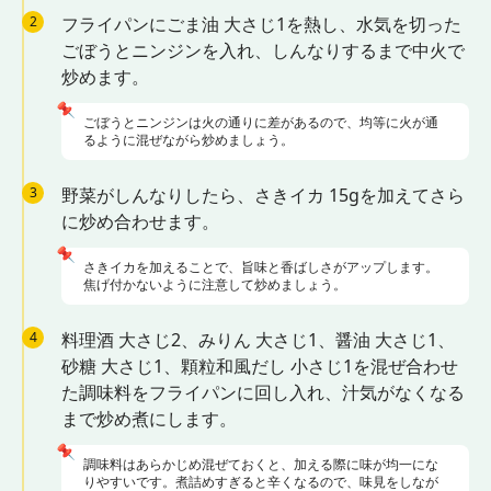
2
フライパンにごま油 大さじ1を熱し、水気を切った
ごぼうとニンジンを入れ、しんなりするまで中火で
炒めます。
📌
ごぼうとニンジンは火の通りに差があるので、均等に火が通
るように混ぜながら炒めましょう。
3
野菜がしんなりしたら、さきイカ 15gを加えてさら
に炒め合わせます。
📌
さきイカを加えることで、旨味と香ばしさがアップします。
焦げ付かないように注意して炒めましょう。
4
料理酒 大さじ2、みりん 大さじ1、醤油 大さじ1、
砂糖 大さじ1、顆粒和風だし 小さじ1を混ぜ合わせ
た調味料をフライパンに回し入れ、汁気がなくなる
まで炒め煮にします。
📌
調味料はあらかじめ混ぜておくと、加える際に味が均一にな
りやすいです。煮詰めすぎると辛くなるので、味見をしなが