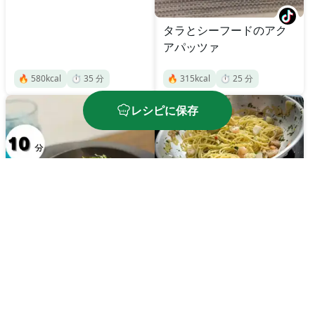
タラとシーフードのアク
アパッツァ
🔥
580
kcal
⏱️
35
分
🔥
315
kcal
⏱️
25
分
レシピに保存
シーフードミックスのペ
ペロンチーノ