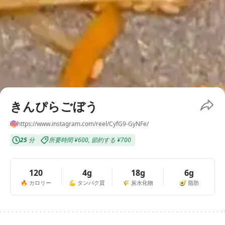
きんぴらごぼう
https://www.instagram.com/reel/CyfG9-GyNFe/
25
分
所要時間
¥600
,
節約する
¥700
120
4g
18g
6g
🔥
カロリー
💪
タンパク質
🌾
炭水化物
🥑
脂肪