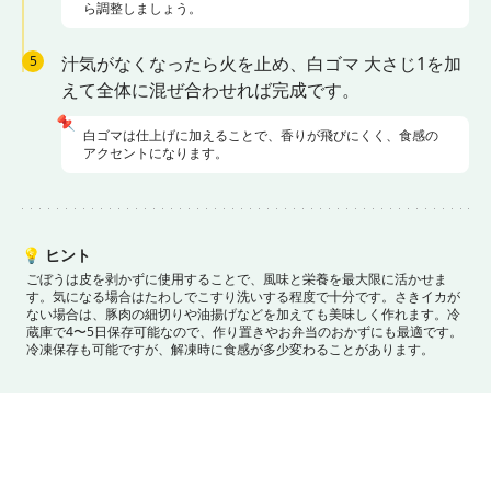
ら調整しましょう。
5
汁気がなくなったら火を止め、白ゴマ 大さじ1を加
えて全体に混ぜ合わせれば完成です。
📌
白ゴマは仕上げに加えることで、香りが飛びにくく、食感の
アクセントになります。
💡
ヒント
ごぼうは皮を剥かずに使用することで、風味と栄養を最大限に活かせま
す。気になる場合はたわしでこすり洗いする程度で十分です。
さきイカが
ない場合は、豚肉の細切りや油揚げなどを加えても美味しく作れます。
冷
蔵庫で4〜5日保存可能なので、作り置きやお弁当のおかずにも最適です。
冷凍保存も可能ですが、解凍時に食感が多少変わることがあります。