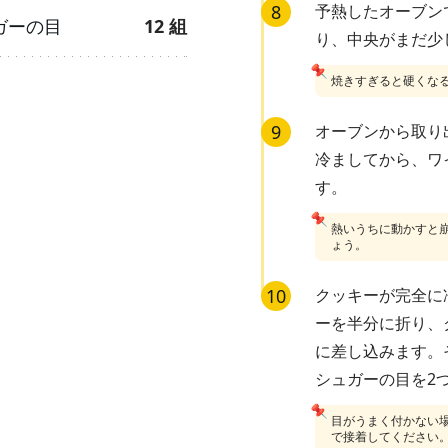
8
予熱したオーブン
ガーの目
12
組
り、中央がまだ少
📌
焼きすぎると硬くな
9
オーブンから取り
冷ましてから、ワ
す。
📌
熱いうちに動かすと
ょう。
10
クッキーが完全に
ーを半分に折り、
に差し込みます。
シュガーの目を2
📌
目がうまく付かない
で接着してください