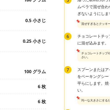
5
ムベラで混ぜ合わ
ぎないようにしま
0.5
小さじ
📌
混ぜすぎるとクッキ
6
チョコレートチッ
0.25
小さじ
に混ぜ込みます。
📌
チョコレートチップ
さい。
7
スプーンまたはア
100
グラム
をベーキングシー
平らにします。焼
6
枚
い。
📌
均一な大きさにする
6
枚