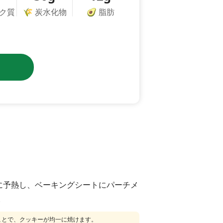
ク質
🌾
炭水化物
🥑
脂肪
℃に予熱し、ベーキングシートにパーチメ
。
ことで、クッキーが均一に焼けます。