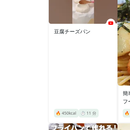
豆腐チーズパン
簡
フ
🔥
450
kcal
⏱️
11
分
