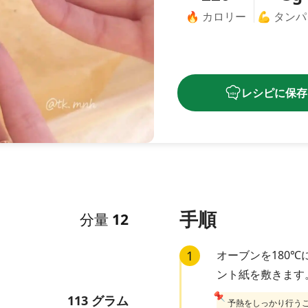
🔥
カロリー
💪
タンパ
レシピに保存
手順
分量
12
1
オーブンを180
ント紙を敷きます
📌
113
グラム
予熱をしっかり行う