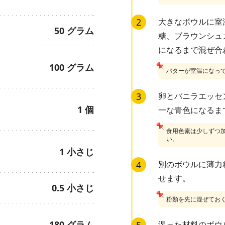
2
大きなボウルに室
50
グラム
糖、ブラウンシュ
になるまで混ぜ合
📌
100
グラム
バターが室温になっ
3
卵とバニラエッセ
1
個
一な青色になるま
📌
食用色素は少しずつ
い。
1
小さじ
4
別のボウルに薄力
せます。
0.5
小さじ
📌
粉類を先に混ぜてお
180
グラム
湿った材料のボウ