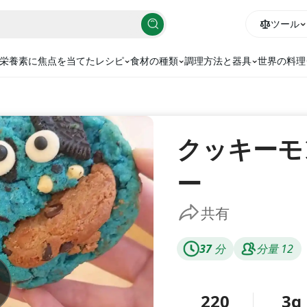
ツール
栄養素に焦点を当てたレシピ
食材の種類
調理方法と器具
世界の料理
クッキーモ
ー
共有
37
分
分量
12
220
3g