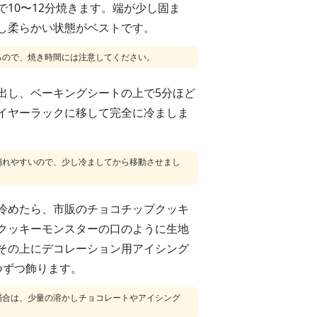
で10〜12分焼きます。端が少し固ま
し柔らかい状態がベストです。
るので、焼き時間には注意してください。
出し、ベーキングシートの上で5分ほど
イヤーラックに移して完全に冷ましま
崩れやすいので、少し冷ましてから移動させまし
冷めたら、市販のチョコチップクッキ
クッキーモンスターの口のように生地
その上にデコレーション用アイシング
つずつ飾ります。
場合は、少量の溶かしチョコレートやアイシング
。