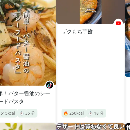
ザクもち芋餅
単！バター醤油のシー
ードパスタ

515
kcal
⏱️
35
分
🔥
250
kcal
⏱️
18
分