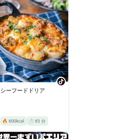
シーフードドリア
🔥
600
kcal
⏱️
65
分