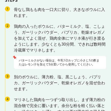
STEPS
1
骨なし鶏もも肉を一口大に切り、大きなボウルに入
れます。
2
鶏肉の入ったボウルに、バターミルク、塩、こしょ
う、ガーリックパウダー、パプリカ、乾燥オレガノ
を加えてよく混ぜ、鶏肉全体にマリネ液が行き渡る
ようにします。少なくとも30分間、できれば数時間
冷蔵庫でマリネします。
📌
バターミルクがない場合は、牛乳1/2カップに小さじ1の酢ま
たはレモン汁を加えて5分置いてから使用してください。
3
別のボウルに、薄力粉、塩、黒こしょう、パプリ
カ、ガーリックパウダー、乾燥オレガノを混ぜ合わ
せます。
4
マリネした鶏肉を一つずつ取り出し、まず薄力粉の
混合物で完全に覆います。余分な粉を軽く払い落と