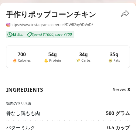
手作りポップコーンチキン
https://www.instagram.com/reel/DWR2xy9DVnD/
45
Min
Spend
¥1000
,
save
¥700
700
54g
34g
35g
🔥
Calories
💪
Protein
🌾
Carbs
🥑
Fats
INGREDIENTS
Serves
3
鶏肉のマリネ液
骨なし鶏もも肉
500
グラム
バターミルク
0.5
カップ