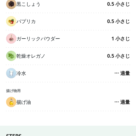
黒こしょう
0.5
小さじ
パプリカ
0.5
小さじ
ガーリックパウダー
1
小さじ
乾燥オレガノ
0.5
小さじ
冷水
···
適量
揚げ物用
揚げ油
···
適量