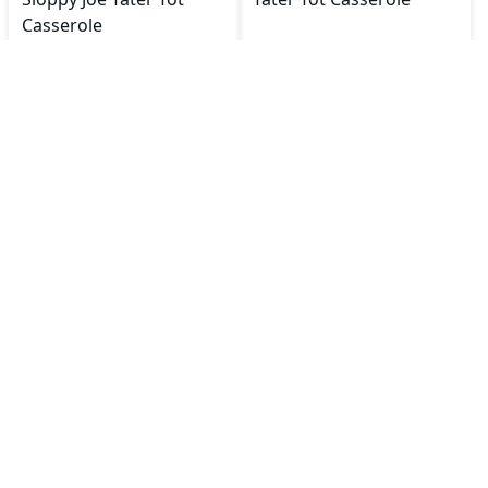
Casserole
🔥
520
kcal
⏱️
50
Min
🔥
860
kcal
⏱️
55
Min
Italian Garlic Bread