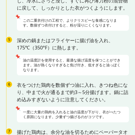
し、冷水にさっと浸し、すぐに再び薄力粉の混合物
に戻して、しっかりとした衣がつくようにします。
📌
この二重衣付けの工程で、よりクリスピーな食感になりま
す。数個ずつ衣付けすると、粉が湿りにくくなります。
5
深めの鍋またはフライヤーに揚げ油を入れ、
175℃（350°F）に熱します。
📌
油の温度計を使用すると、最適な揚げ温度を保つことができ
ます。油が熱くなりすぎると焦げ付き、低すぎると油っぽく
なります。
6
衣をつけた鶏肉を数個ずつ油に入れ、きつね色にな
り、中まで火が通るまで約3～5分揚げます。鍋に詰
め込みすぎないように注意してください。
📌
一度に大量の鶏肉を入れると油の温度が下がり、衣がべたつ
く原因になります。少量ずつ揚げるのがコツです。
7
揚げた鶏肉は、余分な油を切るためにペーパータオ