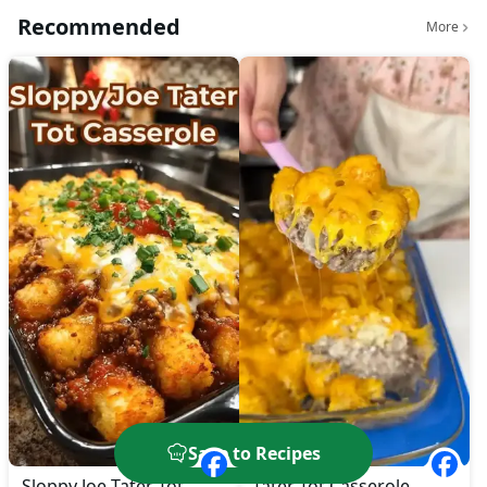
Recommended
More
Save to Recipes
Sloppy Joe Tater Tot
Tater Tot Casserole