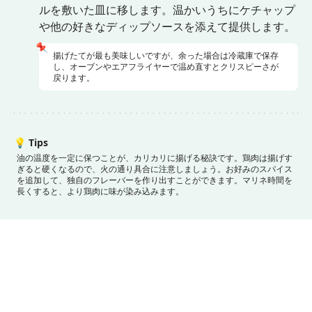
ルを敷いた皿に移します。温かいうちにケチャップ
や他の好きなディップソースを添えて提供します。
📌
揚げたてが最も美味しいですが、余った場合は冷蔵庫で保存
し、オーブンやエアフライヤーで温め直すとクリスピーさが
戻ります。
💡
Tips
油の温度を一定に保つことが、カリカリに揚げる秘訣です。
鶏肉は揚げす
ぎると硬くなるので、火の通り具合に注意しましょう。
お好みのスパイス
を追加して、独自のフレーバーを作り出すことができます。
マリネ時間を
長くすると、より鶏肉に味が染み込みます。