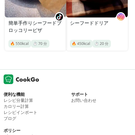
簡単手作りシーフードブ
シーフードドリア
ロッコリーピザ
🔥
550
kcal
⏱️
70
分
🔥
450
kcal
⏱️
20
分
便利な機能
サポート
レシピ分量計算
お問い合わせ
カロリー計算
レシピインポート
ブログ
ポリシー