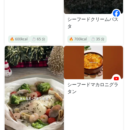
シーフードクリームパス
タ
🔥
600
kcal
⏱️
65
分
🔥
700
kcal
⏱️
35
分
シーフードマカロニグラ
タン