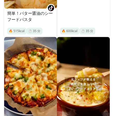
簡単！バター醤油のシー
フードパスタ
🔥
515
kcal
⏱️
35
分
🔥
600
kcal
⏱️
35
分