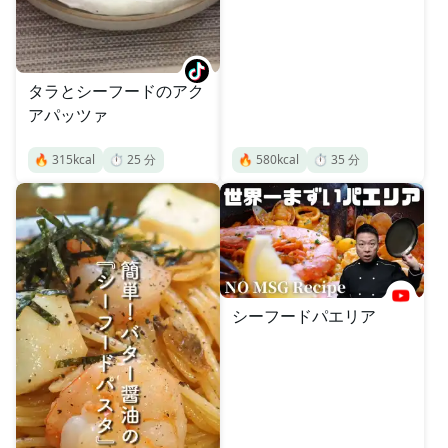
タラとシーフードのアク
アパッツァ
🔥
315
kcal
⏱️
25
分
🔥
580
kcal
⏱️
35
分
シーフードパエリア