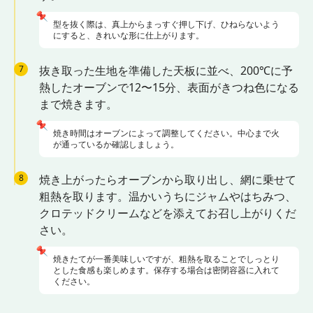
📌
型を抜く際は、真上からまっすぐ押し下げ、ひねらないよう
にすると、きれいな形に仕上がります。
7
抜き取った生地を準備した天板に並べ、200℃に予
熱したオーブンで12〜15分、表面がきつね色になる
まで焼きます。
📌
焼き時間はオーブンによって調整してください。中心まで火
が通っているか確認しましょう。
8
焼き上がったらオーブンから取り出し、網に乗せて
粗熱を取ります。温かいうちにジャムやはちみつ、
クロテッドクリームなどを添えてお召し上がりくだ
さい。
📌
焼きたてが一番美味しいですが、粗熱を取ることでしっとり
とした食感も楽しめます。保存する場合は密閉容器に入れて
ください。