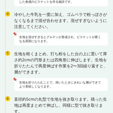
した食感のビスケットを作る秘訣です。
4
冷やした牛乳を一度に加え、ゴムベラで粉っぽさが
なくなるまで混ぜ合わせます。混ぜすぎないように
注意してください。
📌
生地を混ぜすぎるとグルテンが形成され、ビスケットが硬く
なる原因になります。
5
生地を軽くまとめ、打ち粉をした台の上に置いて厚
さ約2cmの円形または四角形に伸ばします。生地を
折りたたんで再度伸ばす作業を2〜3回繰り返すと、
層ができます。
📌
生地を折りたたむことで、焼いたときにきれいな層ができて
より美味しくなります。
6
直径約5cmの丸型で生地を抜き取ります。残った生
地は再度まとめて伸ばし、同様に型で抜き取りま
す。