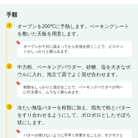
手順
1
オーブンを200℃に予熱します。ベーキングシート
を敷いた天板を用意します。
📌
オーブンが十分に温まってから生地を焼くことで、ビスケッ
トがしっかりと膨らみます。
2
中力粉、ベーキングパウダー、砂糖、塩を大きなボ
ウルに入れ、泡立て器でよく混ぜ合わせます。
📌
粉類をしっかりと混ぜることで、ベーキングパウダーが均一
に行き渡り、ムラなく膨らみます。
3
冷たい無塩バターを粉類に加え、指先で粉とバター
をすり合わせるようにして、ポロポロとしたそぼろ
状にします。
📌
バターが溶けないように手早く作業することが、サクサクと