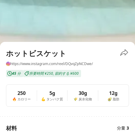
ホットビスケット
https://www.instagram.com/reel/DQvqZpNCDwe/
45
分
所要時間
¥250
,
節約する
¥600
250
5g
30g
12g
🔥
カロリー
💪
タンパク質
🌾
炭水化物
🥑
脂肪
材料
分量
3