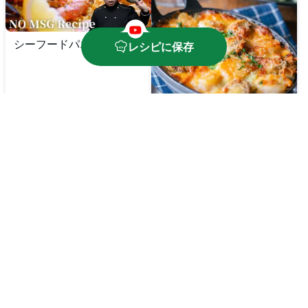
シーフードパエリア
レシピに保存
シーフードドリア
🔥
600
kcal
⏱️
35
分
🔥
600
kcal
⏱️
65
分
シーフードマカロニグラ