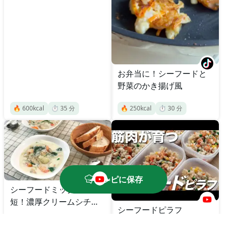
お弁当に！シーフードと
野菜のかき揚げ風
🔥
600
kcal
⏱️
35
分
🔥
250
kcal
⏱️
30
分
レシピに保存
シーフードミックスで時
短！濃厚クリームシチュ
シーフードピラフ
ー