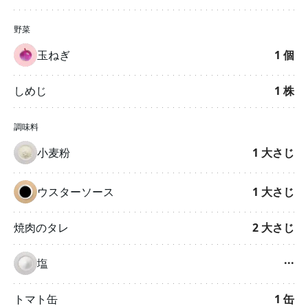
野菜
玉ねぎ
1
個
しめじ
1
株
調味料
小麦粉
1
大さじ
ウスターソース
1
大さじ
焼肉のタレ
2
大さじ
塩
···
トマト缶
1
缶