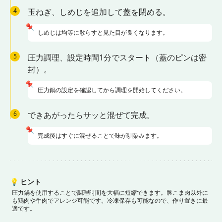
4
玉ねぎ、しめじを追加して蓋を閉める。
📌
しめじは均等に散らすと見た目が良くなります。
5
圧力調理、設定時間1分でスタート（蓋のピンは密
封）。
📌
圧力鍋の設定を確認してから調理を開始してください。
6
できあがったらサッと混ぜて完成。
📌
完成後はすぐに混ぜることで味が馴染みます。
💡
ヒント
圧力鍋を使用することで調理時間を大幅に短縮できます。
豚こま肉以外に
も鶏肉や牛肉でアレンジ可能です。
冷凍保存も可能なので、作り置きに最
適です。