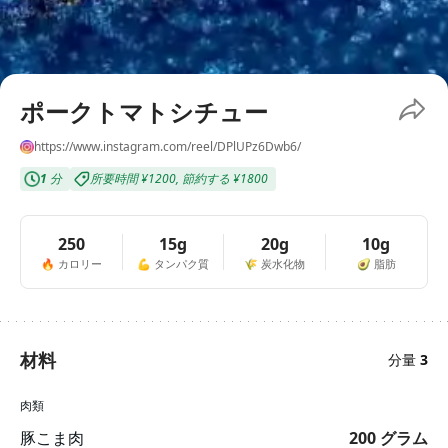
ポークトマトシチュー
https://www.instagram.com/reel/DPlUPz6Dwb6/
1
分
所要時間
¥1200
,
節約する
¥1800
250
15g
20g
10g
🔥
カロリー
💪
タンパク質
🌾
炭水化物
🥑
脂肪
材料
分量
3
肉類
豚こま肉
200
グラム