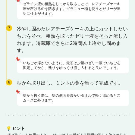
📌
ゼラチン液の粗熱をしっかり取ることで、レアチーズケーキ
層が溶けるのを防ぎます。グラニュー糖を使うとゼリーが透
明に仕上がります。
7
冷やし固めたレアチーズケーキの上にカットしたい
ちごを並べ、粗熱を取ったゼリー液をそっと流し入
れます。冷蔵庫でさらに2時間以上冷やし固めま
す。
📌
いちごが浮かないように、最初は少量のゼリー液でいちごを
固定してから、残りをゆっくり流し入れると良いでしょう。
8
型から取り出し、ミントの葉を飾って完成です。
📌
型から抜く際は、型の側面を温かいタオルで軽く温めるとス
ムーズに外せます。
💡
ヒント
板ゼラチンを使用すると、いちごゼリー層がより透明で美しく仕上がりま