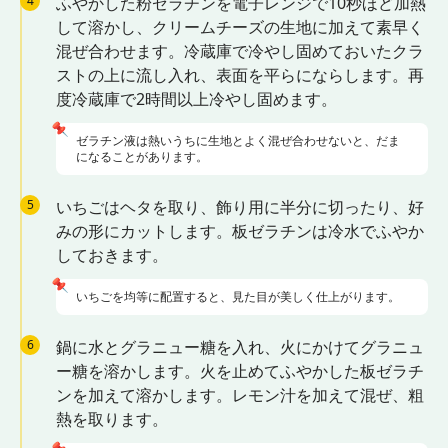
4
ふやかした粉ゼラチンを電子レンジで10秒ほど加熱
して溶かし、クリームチーズの生地に加えて素早く
混ぜ合わせます。冷蔵庫で冷やし固めておいたクラ
ストの上に流し入れ、表面を平らにならします。再
度冷蔵庫で2時間以上冷やし固めます。
📌
ゼラチン液は熱いうちに生地とよく混ぜ合わせないと、だま
になることがあります。
5
いちごはヘタを取り、飾り用に半分に切ったり、好
みの形にカットします。板ゼラチンは冷水でふやか
しておきます。
📌
いちごを均等に配置すると、見た目が美しく仕上がります。
6
鍋に水とグラニュー糖を入れ、火にかけてグラニュ
ー糖を溶かします。火を止めてふやかした板ゼラチ
ンを加えて溶かします。レモン汁を加えて混ぜ、粗
熱を取ります。