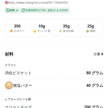
https://www.instagram.com/p/DV-72Rzk50G/
390
分
所要時間
¥2700
,
節約する
¥3000
350
10g
35g
25g
🔥
カロリー
💪
タンパク質
🌾
炭水化物
🥑
脂肪
材料
分量
6
クラスト
消化ビスケット
80
グラム
無塩バター
40
グラム
レアチーズケーキ層
クリームチーズ
200
グラム