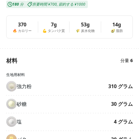
180
分
所要時間
¥700
,
節約する
¥1000
370
7g
53g
14g
🔥
カロリー
💪
タンパク質
🌾
炭水化物
🥑
脂肪
材料
分量
6
生地用材料
強力粉
310
グラム
砂糖
30
グラム
塩
4
グラム