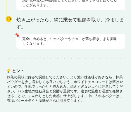
焼き色を見ながら調整してください。焼きすぎると固くなる
ことがあります。
10
焼き上がったら、網に乗せて粗熱を取り、冷ましま
す。
📌
完全に冷めると、中のバターやチョコが落ち着き、より美味
しくなります。
💡
ヒント
抹茶の風味は好みで調整してください。より濃い抹茶味が好きなら、抹茶
パウダーを少し増やしても良いでしょう。
ホワイトチョコレートは溶けや
すいので、生地でしっかりと包み込み、焼きすぎないように注意してくだ
さい。
パン生地の捏ね具合と発酵が重要です。適切な温度と湿度で発酵さ
せることで、ふんわりとした食感に仕上がります。
中に入れるバターは、
有塩バターを使うと塩味がさらに引き立ちます。