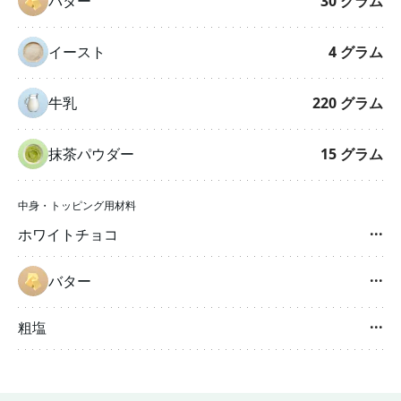
バター
30
グラム
イースト
4
グラム
牛乳
220
グラム
抹茶パウダー
15
グラム
中身・トッピング用材料
ホワイトチョコ
···
バター
···
粗塩
···