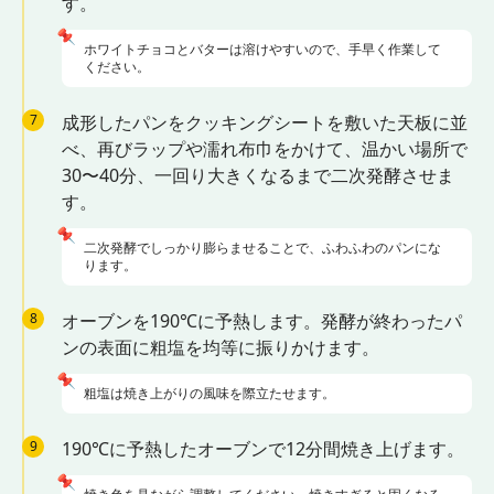
す。
📌
ホワイトチョコとバターは溶けやすいので、手早く作業して
ください。
7
成形したパンをクッキングシートを敷いた天板に並
べ、再びラップや濡れ布巾をかけて、温かい場所で
30〜40分、一回り大きくなるまで二次発酵させま
す。
📌
二次発酵でしっかり膨らませることで、ふわふわのパンにな
ります。
8
オーブンを190℃に予熱します。発酵が終わったパ
ンの表面に粗塩を均等に振りかけます。
📌
粗塩は焼き上がりの風味を際立たせます。
9
190℃に予熱したオーブンで12分間焼き上げます。
📌