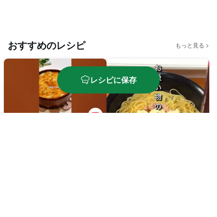
おすすめのレシピ
もっと見る
レシピに保存
シーフードマカロニグラ
タン
松茸ツナマヨパスタ
🔥
580
kcal
⏱️
35
分
🔥
750
kcal
⏱️
15
分