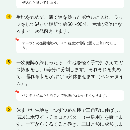
ぜ込むと良いでしょう。
4
生地を丸めて、薄く油を塗ったボウルに入れ、ラッ
プをして温かい場所で約60〜90分、生地が2倍にな
るまで一次発酵させます。
📌
オーブンの発酵機能や、30℃程度の場所に置くと良いでしょ
う。
5
一次発酵が終わったら、生地を軽く手で押さえてガ
ス抜きをし、6等分に分割します。それぞれを丸め
て、濡れ布巾をかけて15分休ませます（ベンチタイ
ム）。
📌
ベンチタイムをとることで生地が扱いやすくなります。
6
休ませた生地を一つずつめん棒で三角形に伸ばし、
底辺にホワイトチョコとバター（中身用）を乗せま
す。手前からくるくると巻き、三日月形に成形しま